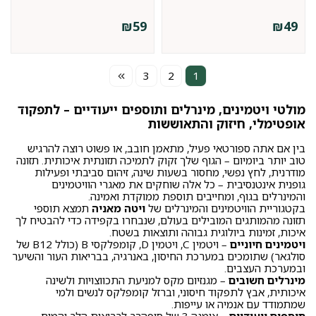
₪
59
₪
49
3
2
1
מולטי ויטמינים, מינרלים ותוספים ייעודיים – לתפקוד
אופטימלי, חיזוק והתאוששות
בין אם אתה ספורטאי פעיל, מתאמן חובב, או פשוט רוצה להרגיש
טוב יותר ביומיום – הגוף שלך זקוק לתמיכה תזונתית איכותית. תזונה
מודרנית, לחץ נפשי, מחסור בשעות שינה, זיהום סביבתי ופעילות
גופנית אינטנסיבית – כל אלה שוחקים את מאגרי הוויטמינים
והמינרלים בגוף, ומחייבים תוספת ממוקדת ואמינה.
בקטגוריית הוויטמינים והמינרלים של
ויטה מאניה
תמצא תוספי
תזונה מהמותגים המובילים בעולם, שנבחרו בקפידה כדי להבטיח לך
איכות, זמינות ביולוגית גבוהה ותוצאות בשטח.
ויטמינים חיוניים
– ויטמין C, ויטמין D, קומפלקסי B (כולל B12 של
סולגאר) שתומכים במערכת החיסון, באנרגיה, בבריאות העור והשיער
ובמערכת העצבים.
מינרלים חשובים
– מגנזיום מקס למניעת התכווצויות ולשינה
איכותית, אבץ לתפקוד חיסוני, וברזל קומפלקס לנשים ולמי
שמתמודד עם אנמיה או עייפות.