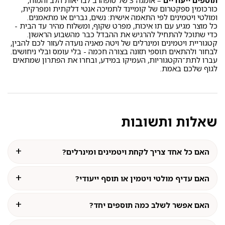
תוספים ייעודיים
– אומגה 3 של סופהרב לבריאות הלב והמוח,
כורכומין ספקטרום של קומיינד לתמיכה אנטי דלקתית ומפרקית,
ומולטי ויטמינים לפי התאמה אישית: נשים, גברים או מתאמנים.
כל מוצר מגיע עם תו איכות, מפרט שקוף, ומשלוח מהיר עד הבית -
כדי שתוכל להתחיל להרגיש את ההבדל כבר מהשבוע הראשון.
קטגוריית ויטמינים ומינרלים של ויטה מאניה נועדה לעזור לכם להבין,
לבחור ולהתאים תוספי תזונה בצורה חכמה - בלי עומס ובלי ניחושים.
עברו לתת־הקטגוריות, העמיקו במידע, ובחרו את הפתרון שמתאים
לגוף שלכם באמת.
שאלות ותשובות
האם כל אחד צריך לקחת ויטמינים ומינרלים?
האם עדיף מולטי ויטמין או תוסף ייעודי?
האם אפשר לשלב כמה תוספים יחד?