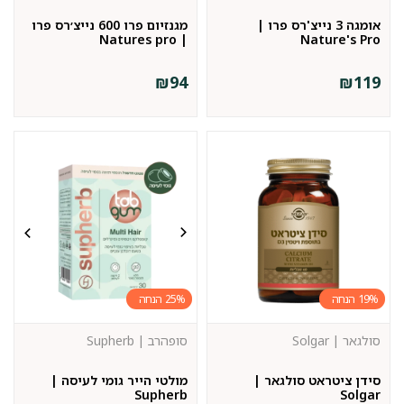
אומגה 3 נייצ'רס פרו |
מגנזיום פרו 600 נייצ׳רס פרו
| Natures pro
Nature's Pro
₪
94
₪
119
25%
19%
סולגאר | Solgar
סופהרב | Supherb
סידן ציטראט סולגאר |
מולטי הייר גומי לעיסה |
Supherb
Solgar