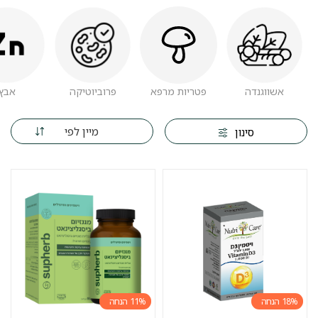
אשווגנדה
פטריות מרפא
פרוביוטיקה
אבץ
מיין לפי
סינון
11%
18%