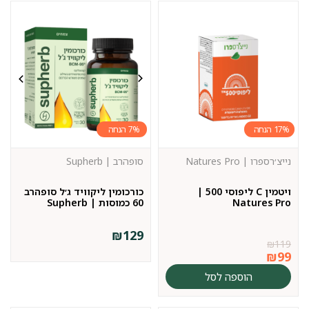
7%
17%
נייצ׳רספרו | Natures Pro
סופהרב | Supherb
ויטמין C ליפוסי 500 |
כורכומין ליקוויד ג׳ל סופהרב
Natures Pro
60 כמוסות | Supherb
₪
129
₪
119
₪
99
הוספה לסל