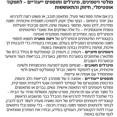
מולטי ויטמינים, מינרלים ותוספים ייעודיים – לתפקוד
אופטימלי, חיזוק והתאוששות
בין אם אתה ספורטאי פעיל, מתאמן חובב, או פשוט רוצה להרגיש
טוב יותר ביומיום – הגוף שלך זקוק לתמיכה תזונתית איכותית. תזונה
מודרנית, לחץ נפשי, מחסור בשעות שינה, זיהום סביבתי ופעילות
גופנית אינטנסיבית – כל אלה שוחקים את מאגרי הוויטמינים
והמינרלים בגוף, ומחייבים תוספת ממוקדת ואמינה.
בקטגוריית הוויטמינים והמינרלים של
ויטה מאניה
תמצא תוספי
תזונה מהמותגים המובילים בעולם, שנבחרו בקפידה כדי להבטיח לך
איכות, זמינות ביולוגית גבוהה ותוצאות בשטח.
ויטמינים חיוניים
– ויטמין C, ויטמין D, קומפלקסי B (כולל B12 של
סולגאר) שתומכים במערכת החיסון, באנרגיה, בבריאות העור והשיער
ובמערכת העצבים.
מינרלים חשובים
– מגנזיום מקס למניעת התכווצויות ולשינה
איכותית, אבץ לתפקוד חיסוני, וברזל קומפלקס לנשים ולמי
שמתמודד עם אנמיה או עייפות.
תוספים ייעודיים
– אומגה 3 של סופהרב לבריאות הלב והמוח,
כורכומין ספקטרום של קומיינד לתמיכה אנטי דלקתית ומפרקית,
ומולטי ויטמינים לפי התאמה אישית: נשים, גברים או מתאמנים.
כל מוצר מגיע עם תו איכות, מפרט שקוף, ומשלוח מהיר עד הבית -
כדי שתוכל להתחיל להרגיש את ההבדל כבר מהשבוע הראשון.
קטגוריית ויטמינים ומינרלים של ויטה מאניה נועדה לעזור לכם להבין,
לבחור ולהתאים תוספי תזונה בצורה חכמה - בלי עומס ובלי ניחושים.
עברו לתת־הקטגוריות, העמיקו במידע, ובחרו את הפתרון שמתאים
לגוף שלכם באמת.