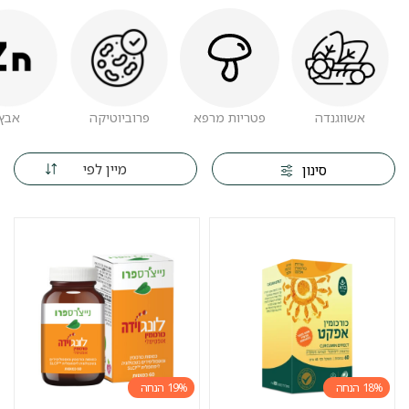
אשווגנדה
פטריות מרפא
פרוביוטיקה
אבץ
מיין לפי
סינון
19%
18%