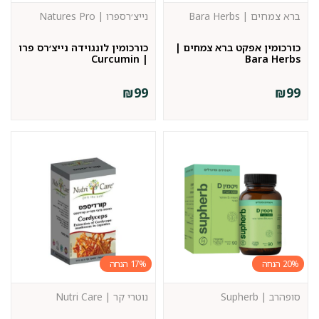
ברא צמחים | Bara Herbs
נייצ׳רספרו | Natures Pro
כורכומין אפקט ברא צמחים |
כורכומין לונגוידה נייצ׳רס פרו
| Curcumin
Bara Herbs
₪
99
₪
99
17%
20%
סופהרב | Supherb
נוטרי קר | Nutri Care