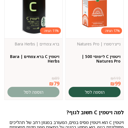
11%
17%
נייצ׳רספרו | Natures Pro
ברא צמחים | Bara Herbs
ויטמין C ליפוסי 500 |
ויטמין C ברא צמחים | Bara
Herbs
Natures Pro
₪
89
₪
119
₪
79
₪
99
הוספה לסל
הוספה לסל
למה ויטמין C חשוב לגוף?
ויטמין C הוא ויטמין מסיס במים, המעורב במגוון רחב של תהליכים
פיזיולוגיים בגוף. הוא מסייע בהגנה על התאים מפני נזקים חמצוניים,