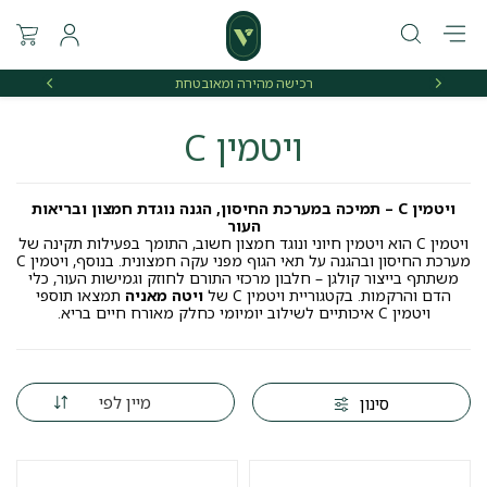
רכישה מהירה ומאובטחת
אספקה 
ויטמין C
ויטמין C – תמיכה במערכת החיסון, הגנה נוגדת חמצון ובריאות
העור
ויטמין C הוא ויטמין חיוני ונוגד חמצון חשוב, התומך בפעילות תקינה של
מערכת החיסון ובהגנה על תאי הגוף מפני עקה חמצונית. בנוסף, ויטמין C
משתתף בייצור קולגן – חלבון מרכזי התורם לחוזק וגמישות העור, כלי
הדם והרקמות. בקטגוריית ויטמין C של
ויטה מאניה
תמצאו תוספי
ויטמין C איכותיים לשילוב יומיומי כחלק מאורח חיים בריא.
מיין לפי
סינון