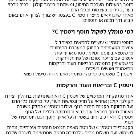
תומך בפעילות מערכת החיסון, ומשתתף בייצור קולגן - רכיב מרכזי
בעור, בגידים, בעצמות ובכלי הדם.
מאחר שהגוף אינו מייצר ויטמין C בעצמו, יש צורך לצרוך אותו באופן
קבוע דרך תזונה או תוספים.
למי מומלץ לשקול תוסף ויטמין C?
תוספי ויטמין C עשויים להתאים במיוחד ל
אנשים המעוניינים בחיזוק המערכת החיסונית
מי שנמצא בעומס יומיומי, סטרס או עייפות
אנשים עם צריכה נמוכה של פירות וירקות
מי שמעוניין בתמיכה בבריאות העור והרקמות
מתאמנים ואנשים פעילים
ויטמין C משמש כתמיכה יומיומית ואינו מהווה טיפול רפואי.
ויטמין C ובריאות העור והרקמות
אחד מתפקידיו המרכזיים של ויטמין C הוא השתתפות בתהליך יצירת
הקולגן. קולגן אחראי על חוזק וגמישות העור, על בריאות כלי הדם
ועל תחזוקת רקמות חיבור בגוף. שילוב ויטמין C כחלק משגרה
מאוזנת תומך במראה עור בריא ובתחזוקה כללית של הגוף.
ויטמין C הוא רכיב חיוני בשמירה על איזון, חוסן והגנה יומיומית של
הגוף.
בקטגוריית ויטמין C של ויטה מאניה תמצאו תוספים איכותיים, נוחים
לשימוש ועם משלוח מהיר - לבחירה חכמה שמתאימה לשגרה שלכם.