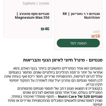
סופהרב | Supherb
מגנזיום ר.ר נוטרישן | RR
מגנזיום מקס סופהרב |
Magnesium Max 550
Nutrition
₪
46
₪
80
₪
58
הוספה לסל
מגנזיום - מינרל חיוני לאיזון הגוף והבריאות
המגנזיום הוא אחד המינרלים החשובים ביותר בגוף האדם, והוא
אחראי על יותר מ־300 תהליכים ביולוגיים שונים. מחסור במגנזיום
עלול לגרום לעייפות, התכווצויות שרירים, חוסר ריכוז ואף בעיות שינה.
לכן תוספי מגנזיום הם פתרון יעיל ונוח לשמירה על תפקוד יומיומי
תקין ובריא.
בקטגוריה זו תמצאו מגוון רחב של תוספי מגנזיום מהמותגים
המובילים בעולם, שכל אחד מהם מותאם לצרכים שונים:
מגנזיום 520 של Nutri Care
– תוסף פופולרי ואיכותי במיוחד,
מצוין לספורטאים ולאנשים הסובלים מהתכווצויות שרירים או מתח
יומיומי.