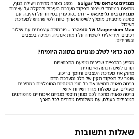
מגנזיום ציטראט של Solgar
– נספג בצורה מהירה ויעילה בגוף,
מתאים במיוחד לשיפור תפקוד מערכת העיכול ולהקלה על עצירות.
מגנזיום ביס גליצינאט
– ידוע כסוג עדין במיוחד על הקיבה, עם
ספיגה מיטבית, מומלץ לשימוש ארוך טווח ולמי שרגיש למערכת
העיכול.
Magnesium Max של סופהרב
– פורמולה עוצמתית עם שילוב
רכיבים, אידיאלית לשמירה על רמות אנרגיה, תמיכה בעצבים
ובשרירים.
למה כדאי לשלב מגנזיום בתזונה היומית?
מסייע בהרפיית שרירים ומניעת התכווצויות.
תורם לשינה רגועה ואיכותית.
מחזק את מערכת העצבים ותומך בריכוז.
שומר על תפקוד תקין של הלב ומערכת הדם.
בויטה מאניה תמצאו את כל סוגי המגנזיום המומלצים במחירים
מעולים, עם משלוח מהיר ושירות אישי.
בויטה מאניה מחכה לכם מגוון תוספי מגנזיום איכותיים מהמותגים
המובילים בעולם, עם משלוחים מהירים לכל הארץ.
שאלות ותשובות