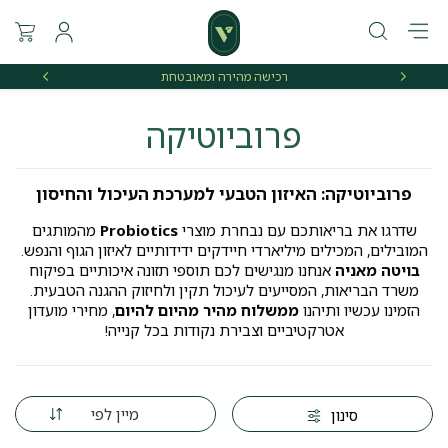
רכישה מהירה ומאובטחת
אספקה 
פרוביוטיקה
פרוביוטיקה: האיזון הטבעי למערכת העיכול והחיסון
שדרגו את בריאותכם עם נבחרת מוצרי
Probiotics
מהמותגים
המובילים, המכילים מיליארדי חיידקים ידידותיים לאיזון הגוף והנפש.
ב
ויטה מאניה
אנחנו מנגישים לכם תוספי תזונה איכותיים בפיקוח
משרד הבריאות, המסייעים לעיכול תקין ולחיזוק ההגנה הטבעית.
הזמינו עכשיו ותיהנו
מ
משלוח מהיר מהיום להיום
, מחירי מועדון
אטרקטיביים וצבירת נקודות בכל קנייה!
מיין לפי
סינון