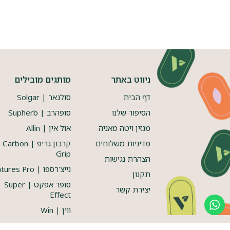
ניווט באתר
מותגים מובילים
דף הבית
סולגאר | Solgar
הסיפור שלנו
סופהרב | Supherb
מגזין ויטה מאניה
אול אין | Allin
מדיניות משלוחים
קרבון גריפ | Carbon
Grip
הצהרת נגישות
נייצ'רספו | Natures Pro
תקנון
סופר אפקט | Super
יצירת קשר
Effect
ווין | Win
דיימטייז | Dymatize