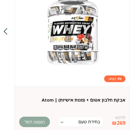
4%
סופ
אבקת חלבון אטוםֿ + (מנות אישיות) | Atom
קדם
55
₪
279
הוספה לסל
9
₪
269