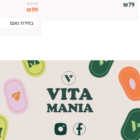
₪
119
₪
79
₪
99