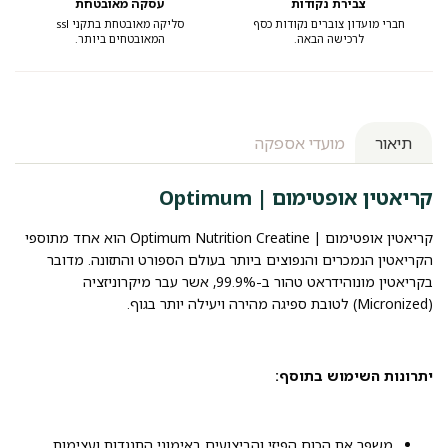
צבירת נקודות
עסקה מאובטחת
חברי מועדון צוברים נקודות כסף
סליקה מאובטחת בתקני ssl
לרכישה הבאה.
המאובטחים ביותר.
תיאור
מועדי אספקה
קריאטין אופטימום | Optimum
קריאטין אופטימום | Optimum Nutrition Creatine הוא אחד מתוספי
הקריאטין הנמכרים והנפוצים ביותר בעולם הספורט והתזונה. מדובר
בקריאטין מונוהידראט טהור ב-99.9%, אשר עבר מיקרוניזציה
(Micronized) לטובת ספיגה מהירה ויעילה יותר בגוף.
יתרונות השימוש בתוסף:
משפר את הכוח הפיזי והביצועים באימוני התנגדות ועצימות