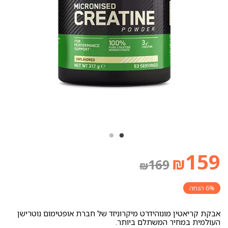
המחיר
המחיר
159
₪
169
₪
הנוכחי
המקורי
6% הנחה
אבקת קריאטין מונוהידרט מיקרוניזד של חברת אופטימום נוטרישן
היה:
הוא:
העולמית במחיר המשתלם ביותר.