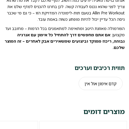
אנחנו בויטה מאניה יודעים כמה חשוב לגוף שלכם לקבל את מה שהוא
צריך לפני שהוא נכנס לעבודה קשה. לכן בחרנו להכניס למדף שלנו את
Allin Pre Workout בטעם תות-לימונדה המדויקת הזו – כי גם מי שכבר
ניסה הכל עדיין יכול להיות מופתע כשזה באמת עובד.
הפורמולה מאוזנת היטב ומתאימה למתאמנים בכל הרמות – מחובב ועד
מקצוען.
אם אתם מחפשים דרך להתחיל כל אימון עם אנרגיה
גבוהה, ריכוז ממוקד וביצועים שמשאירים אבק לאחרים – זה המוצר
שלכם.
תווית רכיבים וערכים
קדם אימון אול אין
מוצרים דומים