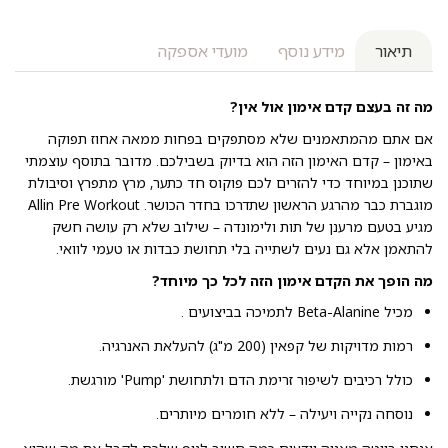
תיאור
מידע נוסף
מועדי אספקה
מה זה בעצם קדם אימון אול אין?
אם אתם מהמתאמנים שלא מסתפקים בפחות ממאה אחוז תפוקה
באימון – קדם האימון הזה הוא בדיוק בשבילכם. מדובר בתוסף עוצמתי
שתוכנן במיוחד כדי להזרים לכם פוקוס חד כתער, מרץ מתפרץ וסיבולת
מוגברת כבר מהרגע הראשון שתדרכו בחדר הכושר. Allin Pre Workout
מגיע בטעם מרענן של תות ולימונדה – שילוב שלא רק עושה חשק
להתאמן אלא גם נעים לשתייה בלי תחושת כבדות או טעמי לוואי.
מה הופך את הקדם אימון הזה לכל כך מיוחד?
מכיל Beta-Alanine לתמיכה בביצועים .
רמות מדויקות של קפאין (200 מ"ג) להעלאת האנרגיה.
כולל רכיבים לשיפור זרימת הדם ולתחושת 'Pump' מורגשת.
נוסחה נקייה ויעילה – ללא חומרים מיותרים.