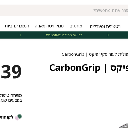
מותגים
מגזין ויטה מאניה
הנמכרים ביותר
ויטמינים ומינרלים
רכישה מהירה ומאובטחת
אספקה 
 לעור סקין פיקס | CarbonGrip
39
CarbonGr
₪
בפצעים שנגר
לקוחות 