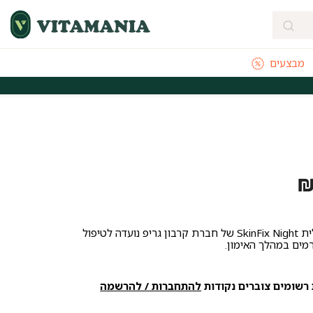
מבצעים
מהירה מהיום להיום לאזורי חלוקה נבחרים
משלוחים חינם לכל הארץ בקנייה
משחה טיפולית SkinFix Night של חברת קרבון גריפ נועדה לטיפול
מים במהלך האימון.
רשומים צוברים נקודות
להתחברות / להרשמה