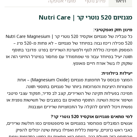
תיאור
מידע נוסף
מועדי אספקה
מגנזיום 520 נוטרי קר | Nutri Care
מינון חזק ואפקטיבי:
כל טבליה של מגנזיום אוקסיד 520 נוטרי קר | Nutri Care Magnesium
520 מכילה ריכוז גבוה במיוחד של מגנזיום – לא פחות מ-520 מ״ג –
המספק תמיכה כוללת לגוף ולמערכת השרירים בפרט. מדובר בתוסף
תזונה יעיל במיוחד עבור מי שמתמודד עם מחסור במינרל החיוני הזה או
שזקוק לו בשל אורח חיים מאומץ.
יעילות ביולוגית:
המוצר מבוסס על תחמוצת מגנזיום (Magnesium Oxide) – אחת
מהצורות היציבות והמרוכזות ביותר של מגנזיום בתוספי תזונה.
תמיכה בפעילות תקינה של השרירים, קצב לב סדיר, תפקוד עצבי מיטבי
ושיפור איכות השינה. התוסף מתאים גם במצבים של תשישות גופנית או
נפשית ויכול לתרום להקלה על התכווצויות שרירים ועצבנות.
למי מתאים מגנזיום אוקסיד 520 נוטרי קר?
אנשים הסובלים ממחסור במגנזיום או סימפטומים כמו חולשת שרירים,
כאבי ראש כרוניים, עייפות כללית ואפילו בעיות שינה יכולים להפיק
מהתוסף הזה תועלת רבה. בנוסף הוא מתאים גם כסיוע בתקופות עומס