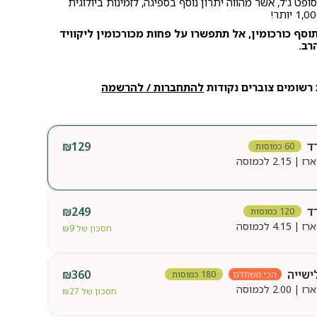
ופט ג'ל, אשר מהווה יתרון נוסף בספיגה, לזמינות ביולוגית
סף כורכומין, אל תתפשרו על פחות מכורכומין ליקוויד
רב.
רשומים צוברים נקודות
להתחברות / להרשמה
ד
129
₪
60 כמוסות
2.15 לכמוסה
ד
249
₪
120 כמוסות
4.15 לכמוסה
חסכון של
9
₪
ישייה
360
₪
הכי משתלם
180 כמוסות
2.00 לכמוסה
חסכון של
27
₪