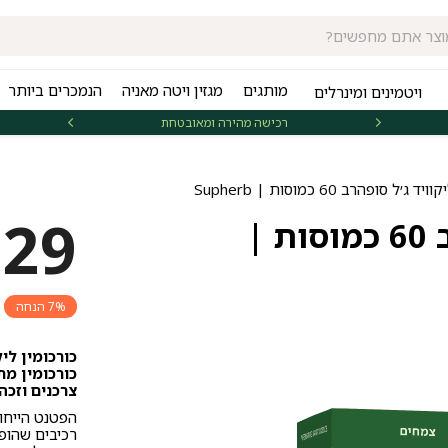
מותגים
מגזין ויטה מאניה
הנמכרים ביותר
ויטמינים ומינרלים
רכישה מהירה ומאובטחת
אספקה 
׳ל סופהרב 60 כמוסות | Supherb
129
כורכומין ליקוויד ג׳ל סופהרב 60 כמוסות |
7% הנחה
כורכומין מת
צרכנים וזכה ב
הפטנט הייחוד
רכיבים שהופק