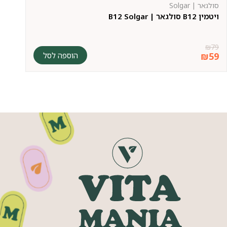
סולגאר | Solgar
סופ
ויטמין B12 סולגאר | B12 Solgar
מו
9
₪
79
הוספה לסל
₪
59