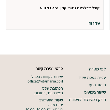
קורל קרלציום נוטרי קר | Nutri Care
₪
119
פרטי יצירת קשר
לפי מטרה
שירות לקוחות במייל:
עלייה במסת שריר
office@vitamania.co.il
חיטוב הגוף
הכתובת שלנו:
שיפור ביצועים
היצירה 19, רחובות
חיזוק המערכת החיסונית
שעות הפעילות:
ימים א’-ה’
בין השעות 10:00-16:00