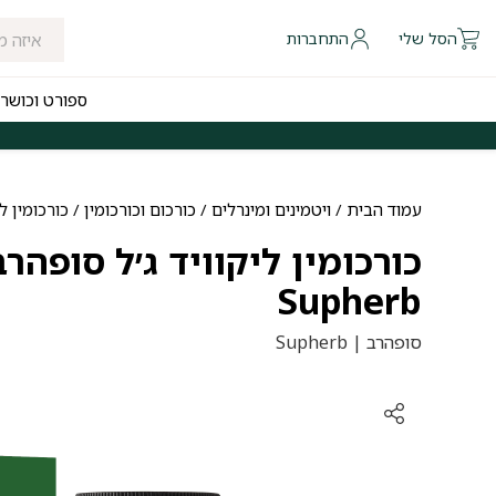
הסל שלי
התחברות
ספורט וכושר
 להיום לאזורי חלוקה נבחרים
משלוחים חינם לכל הארץ בקנייה מעל ₪249
עמוד הבית
/
ויטמינים ומינרלים
/
כורכום וכורכומין
/ כורכומין ליקוויד ג
Supherb
סופהרב | Supherb