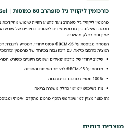
כורכומין ליקוויד ג׳ל סופהרב 60 כמוסות | Supherb Curcumin Liquid Gel
כורכומין ליקוויד ג׳ל סופהרב נועד להציע חוויית שימוש מתקדמת במ
חכמה. השילוב בין כורכומינואידים לשמנים החיוניים של שורש הכ
אמין ונוח כחלק מהשגרה.
הנוסחה מבוססת על
BCM-95®
פטנט ייחודי, המסייע להגברת הס
תמצית כורכום מלאה, עם ריכוז גבוה במיוחד של כורכומין וכורכומ
שילוב ייחודי של כורכומינואידים ושמנים חיוניים משורש הכורכ
מבוסס על BCM-95® לשיפור הזמינות והספיגה.
100% תמצית כורכום בריכוז גבוה.
נוח לשימוש יומיומי כחלק משגרה בריאה.
זהו מוצר מצוין למי שמחפש תוסף כורכום מתקדם, איכותי ומבוסס
מוצרים דומים