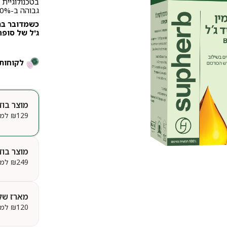
בטכנולוגיית ס
גבוהה ב-1,000% יותר!
כשמדובר בתו
ג'ל של סופה
לקוחות 
מוצר בוד
129
₪
למארז | 
מוצר בוד
249
₪
למארז | 
מארז של
120
₪
למארז | 