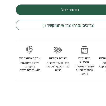
הוספה לסל
צריכים עזרה? צרו איתנו קשר
שלום
משלוחים
צבירת נקודות
עסקה מאובטחת
מהירים
י,
חברי מועדון צוברים
סליקה מאובטחת
Apple
אפשרות למשלוח
נקודות כסף לרכישה
בתקני ssl
אקספרס מהיום
הבאה.
המאובטחים ביותר.
להיום.