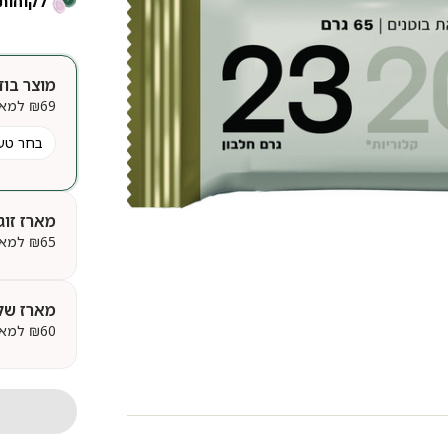
לקוחות 
מוצר בוד
69
₪
למארז | 50
מארז זוגי
65
₪
למארז | 75
מארז של
60
₪
למארז | 94