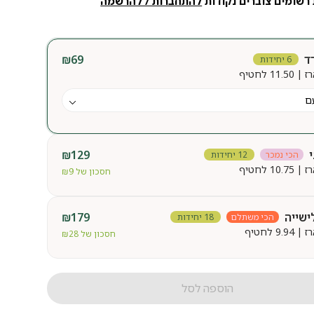
רשומים צוברים נקודות
להתחברות / להרשמה
ד
69
₪
6 יחידות
11. לחטיף
₪
129
הכי נמכר
12 יחידות
10. לחטיף
חסכון של
9
₪
ישייה
179
₪
הכי משתלם
18 יחידות
9. לחטיף
חסכון של
28
₪
הוספה לסל