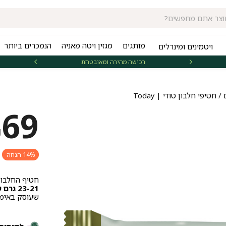
מותגים
מגזין ויטה מאניה
הנמכרים ביותר
ויטמינים ומינרלים
רכישה מהירה ומאובטחת
אספקה 
/ חטיפי חלבון טודי | Today
69
₪
14% הנחה
חטיף החלבון המפורסם מבית
23-21 גרם של חלבון איכותי
שעוסק באימון