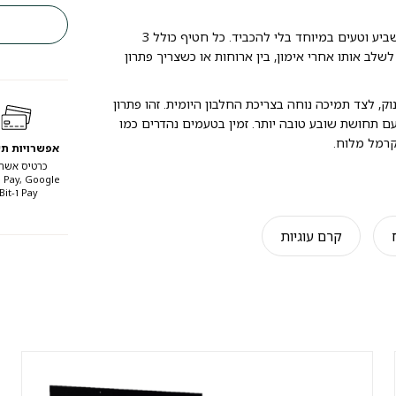
מארז חטיף חלבון טודי נועד למי שרוצה ליהנות מחטיף איכותי, משביע וטעים במיוחד בלי להכביד. כל חטיף כולל 3
20 קלוריות בלבד, כך שקל לשלב אותו אחרי אימון, בין ארוחות או כשצריך פתרון
רגיש כמו פינוק, לצד תמיכה נוחה בצריכת החלבון היומית. זהו פתרון
 תחושת שובע טובה יותר. זמין בטעמים נהדרים כמו
וקרמל מלוח.
אפשרויות ת
כרטיס אשרא
 Pay, Google
Pay ו-Bit.
קרם עוגיות