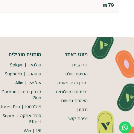
₪
79
ניווט באתר
מותגים מובילים
דף הבית
סולגאר | Solgar
הסיפור שלנו
סופהרב | Supherb
מגזין ויטה מאניה
אול אין | Allin
מדיניות משלוחים
קרבון גריפ | Carbon
Grip
הצהרת נגישות
נייצ'רספו | Natures Pro
תקנון
סופר אפקט | Super
יצירת קשר
Effect
ווין | Win