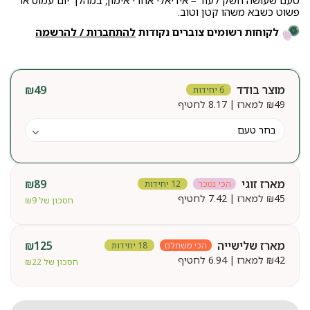
טעם שעושה חשק לעוד – אידיאלי אחרי אימון, במהלך יום עמוס או
פשוט כשבא משהו קטן וטוב.
לקוחות רשומים צוברים נקודות
להתחברות / להרשמה
מוצר בודד
49
₪
6 יחידות
49
₪
למארז | 8.17 לחטיף
מארז זוגי
89
₪
הכי נמכר
12 יחידות
45
₪
למארז | 7.42 לחטיף
חסכון של
9
₪
מארז שלישייה
125
₪
הכי משתלם
18 יחידות
42
₪
למארז | 6.94 לחטיף
חסכון של
22
₪