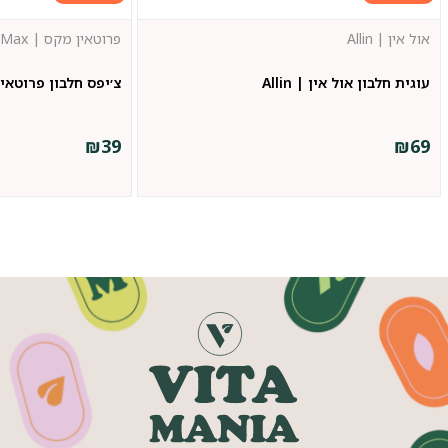
אול אין | Allin
פרוטאין מקס | Protien Max
עוגית חלבון אול אין | Allin
צ׳יפס חלבון פרוטאין מקס | x
₪
39
₪
69