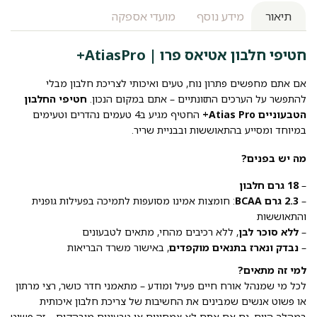
תיאור
מידע נוסף
מועדי אספקה
חטיפי חלבון אטיאס פרו | AtiasPro+
אם אתם מחפשים פתרון נוח, טעים ואיכותי לצריכת חלבון מבלי
להתפשר על הערכים התזונתיים – אתם במקום הנכון.
חטיפי החלבון
הטבעוניים Atias Pro+
החטיף מגיע ב4 טעמים נהדרים וטעימים
במיוחד ומסייע בהתאוששות ובבניית שריר.
מה יש בפנים?
–
18 גרם חלבון
–
2.3 גרם BCAA
: חומצות אמינו מסועפות לתמיכה בפעילות גופנית
והתאוששות
–
ללא סוכר לבן
, ללא רכיבים מהחי, מתאים לטבעונים
–
נבדק ונארז בתנאים מוקפדים
, באישור משרד הבריאות
למי זה מתאים?
לכל מי שמנהל אורח חיים פעיל ומודע – מתאמני חדר כושר, רצי מרתון
או פשוט אנשים שמבינים את החשיבות של צריכת חלבון איכותית
במהלך היום. גם אם אתם לא צמחונים או טבעונים מובהקים – זה פשוט