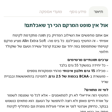
תיאור
מידע נוסף
מועדי אספקה
אול אין סופט המרקם הכי רך שאכלתם!
אם אתם מחפשים את השילוב המדויק בין תזונה מתקדמת לקינוח
אמיתי – זה החטיף בשבילכם. כל ביס מה- Allin Extra Soft מציע מרקם
קטיפתי שמתמוסס בפה יחד עם שכבת קרמל עשירה וטעם של שוקולד
חלומי.
ערכים תזונתיים מרשימים
– כל יחידה במשקל 55 גרם בלבד
– מכילה
15 גרם חלבון איכותי
מהחי וממקורות נוספים
– מועשרת ב-
BCAA בכמות של 2.5 גרם
, לתמיכה בהתאוששות ובבניית
שריר
למי זה מתאים?
החטיף הזה אידיאלי לא רק למתאמנים – אלא לכל מי שמנסה לשמור
על אורח חיים מאוזן ולא רוצה להתפשר על הטעם. הוא מתאים כנשנוש
בבוקר, כחיזוק אנרגטי לפני או אחרי פעילות גופנית וגם כתחליף לקינוח
מתוק אך בריא יותר.