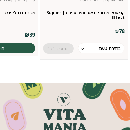
קריאטין מונוהידראט סופר אפקט | Supper
מגנזיום נוזלי יבש | CarbonGrip
Effect
₪
78
₪
39
הו
הוספה לסל