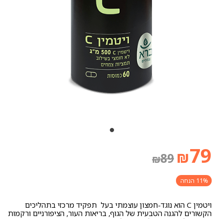
המחיר
המחיר
79
₪
89
₪
הנוכחי
המקורי
11% הנחה
ויטמין C הוא נוגד-חמצון עוצמתי בעל תפקיד מרכזי בתהליכים
היה:
הוא:
הקשורים להגנה הטבעית של הגוף, בריאות העור, הציפורניים ורקמות