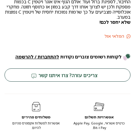
החיבור, לספיגת ברזל ועוד. אולם הגוף אינו אוגר ויטמין C בכמות
מספקת ולכן יש לצרוך אותו דרך קבע במזון או כתוסף תזונה. מחקרי
אוכלוסייה מצביעים על כך שרמות נמוכות יחסית של ויטמין C נפוצות
₪89.
₪79.
במערב.
שלא יחסר לכם
!
המלאי אזל
לקוחות רשומים צוברים נקודות
להתחברות / להרשמה
צריכים עזרה? צרו איתנו קשר
אפשרויות תשלום
משלוחים מהירים
כרטיס אשראי, Apple Pay, Google
אפשרות למשלוח אקספרס מהיום
Pay ו-Bit.
להיום.