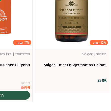
17%
12%
סולגאר | Solgar
נייצ׳רספרו | Natures Pro
ויטמין C בתוספת פקעות ורדים | Solgar
ויטמין C ליפוסי 500 | Natures Pro
₪
85
₪
119
₪
99
הו