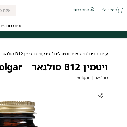
הסל שלי
התחברות
ספורט וכושר
 להיום לאזורי חלוקה נבחרים
משלוחים חינם לכל הארץ בקנייה מעל ₪249
עמוד הבית
/
ויטמינים ומינרלים
/
טבעוני
/ ויטמין B12 סולגאר | B12 Solgar
ויטמין B12 סולגאר | B12 Solgar
סולגאר | Solgar