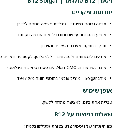
ויטמין B12 סולגאר | B12 Solgar
יתרונות עיקריים
ספיגה גבוהה במיוחד – טבליות מציצה מתחת ללשון.
מסייע בהפחתת עייפות ותורם לרמות אנרגיה תקינות.
תומך בתפקוד מערכת העצבים והזיכרון.
מתאים לצמחונים ולטבעונים – ללא גלוטן, לקטוז או חומרים מי
מוצר כשר פרווה, Non-GMO, עם סטנדרט איכות בינלאומי.
מותג Solgar – מוביל עולמי בתוספי תזונה מאז 1947.
אופן שימוש
טבליה אחת ביום, למציצה מתחת ללשון.
שאלות נפוצות על B12
מה היתרון של ויטמין B12 בצורת מתילקובלמין?