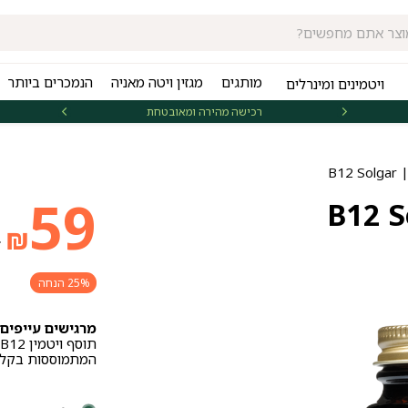
מותגים
מגזין ויטה מאניה
הנמכרים ביותר
ויטמינים ומינרלים
רכישה מהירה ומאובטחת
אספקה 
המח
המח
59
₪
9
הנוכ
המקו
25% הנחה
היה:
הוא:
מרגישים עייפים,
המתמוססות בקלו
₪79.
₪59.