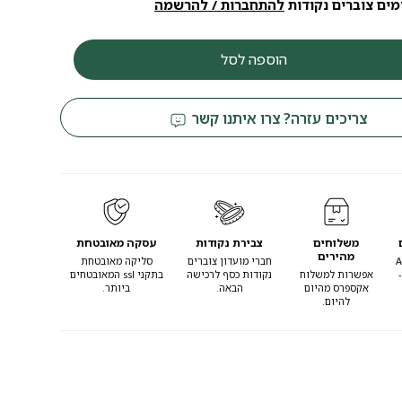
מים צוברים נקודות
להתחברות / להרשמה
הוספה לסל
צריכים עזרה? צרו איתנו קשר
משלוחים
צבירת נקודות
עסקה מאובטחת
מהירים
Appl
חברי מועדון צוברים
סליקה מאובטחת
Pay ו-
אפשרות למשלוח
נקודות כסף לרכישה
בתקני ssl המאובטחים
אקספרס מהיום
הבאה.
ביותר.
להיום.