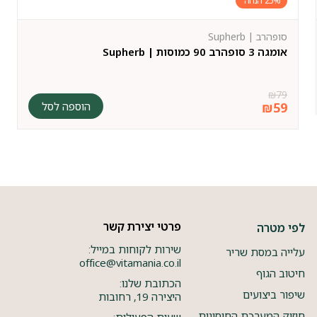
25%
סופהרב | Supherb
אומגה 3 סופהרב 90 כמוסות | Supherb
₪
79
הוספה לסל
₪
59
פרטי יצירת קשר
לפי מטרה
שירות לקוחות במייל:
עלייה במסת שריר
office@vitamania.co.il
חיטוב הגוף
הכתובת שלנו:
שיפור ביצועים
היצירה 19, רחובות
חיזוק המערכת החיסונית