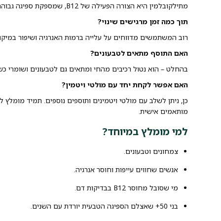
מתילקובלמין היא הצורה הפעילה של B12, שמספקת ספיגה גבוהה ויעילה יותר בגוף לעומת צורות אחרות.
תוך כמה זמן מרגישים שינוי?
רוב המשתמשים מדווחים על עלייה ברמות האנרגיה ושיפור במיקו
האם התוסף מתאים לטבעונים?
בהחלט – הוא נטול רכיבים מהחי ומתאים גם לטבעונים ושומרי כש
האם אפשר לקחת יחד עם מולטי ויטמין?
כן, ניתן לשלב עם מולטי ויטמינים ותוספים נוספים. תמיד מומלץ לה
מותאמים אישית.
למי מומלץ במיוחד?
צמחונים וטבעונים.
אנשים שחווים עייפות וחוסר אנרגיה.
מי שסובל מחוסר B12 בבדיקות דם.
בני 50+ שאצלם הספיגה הטבעית יורדת עם השנים.