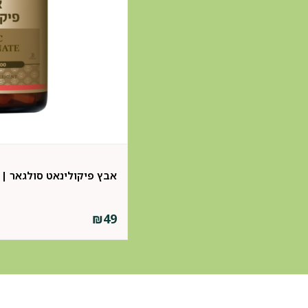
אבץ פיקולינאט סולגאר | Zinc Picolinate
₪
49