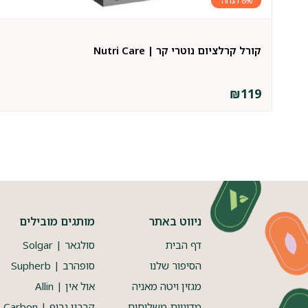
8%
קורל קרלציום נוטרי קר | Nutri Care
₪
119
ניווט באתר
מותגים מובילים
דף הבית
סולגאר | Solgar
הסיפור שלנו
סופהרב | Supherb
מגזין ויטה מאניה
אול אין | Allin
מדיניות משלוחים
קרבון גריפ | Carbon