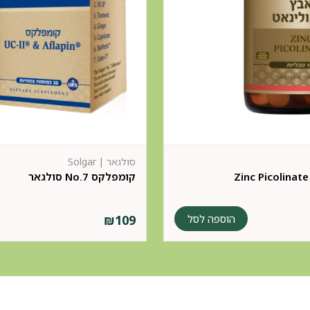
סולגאר | Solgar
קומפלקס No.7 סולגאר
הוספה לסל
₪
109