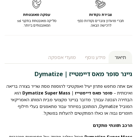
צבירת נקודות
עסקה מאובטחת
חברי מועדון צוברים נקודות כסף
סליקה מאובטחת בתקני ssl
לרכישה הבאה.
המאובטחים ביותר.
תיאור
מידע נוסף
מועדי אספקה
גיינר סופר מאס דיימטייז | Dymatize
אם אתה מחפש פתרון יעיל ואפקטיבי להוספת מסת שריר בצורה בריאה
ואיכותית –
סופר מאס דיימטייז | Dymatize Super Mass
הוא
הבחירה הנכונה עבורך. מדובר בגיינר מקצועי מבית המותג האמריקאי
המוביל Dymatize, המתוכנן במיוחד עבור מתאמנים בעלי חילוף
חומרים גבוה או כאלו המתקשים להעלות במשקל.
הרכב תזונתי מתקדם
Dymatize Super Mass
מכיל שילוב מדויק של פחמימות מורכבות