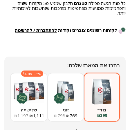
כל מנת הגשה מכילה
52 גרם
חלבון שמגיע מ5 מקורות שונים
והפחמימות ממגיעות מפחמימות מורכבות שנחשבות לאיכותיות
יותר.
לקוחות רשומים צוברים נקודות
להתחברות / להרשמה
בחרו את המארז שלכם:
שייקר מתנה!
₪86
₪29
הנחה
הנחה
בודד
זוגי
שלישייה
₪
1,197
₪
1,111
₪
798
₪
769
₪
399