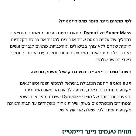
למי מתאים גיינר סופר מאס דיימטייז?
Dymatize Super Mass
מותאם במיוחד עבור מתאמנים הנמצאים
בתהליך של עלייה במסת שריר או רוצים להגביר את צריכת הקלוריות
היומית שלהם ללא צורך בבישולים ומורכבויות. מתאים לגברים ונשים
כאחד בכל רמות האימון המחפשים פתרון זמין, טעים ואיכותי לתמיכה
ביעדי הכושר שלהם.
חשוב! מוצרי דיימטייז רוכשים רק אצל משווק מורשה
ויטה מאניה
החנות המובילה בישראל לתוספי תזונה וספורטאים
מקצועיים וחובבים כאחד, מציעה לך את הגרסאות המקוריות
והמעודכנות ביותר של מוצרי Dymatize ישירות מהיבואן הרשמי –
ובמחירים המשתלמים בשוק! שירות מהיר, משלוחים עד הבית ותמיכה
מקצועית זמינה לכל שאלה או ייעוץ אישי.
תווית טעמים גיינר דיימטייז