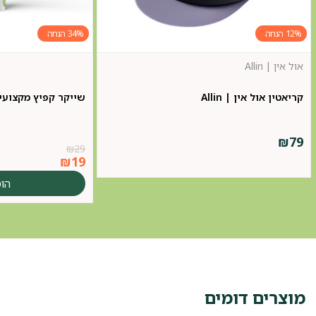
34%
12%
אול אין | Allin
קריאטין אול אין | Allin
שייקר קפיץ מקצועי itamania
₪
79
₪
29
₪
19
הו
מוצרים דומים