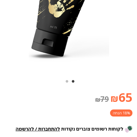
המחיר
המחיר
65
₪
79
₪
הנוכחי
המקורי
18% הנחה
לקוחות רשומים צוברים נקודות
להתחברות / להרשמה
היה:
הוא: