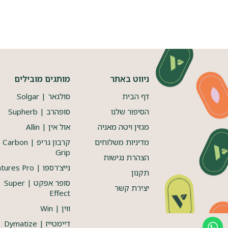
ניווט באתר
מותגים מובילים
דף הבית
סולגאר | Solgar
הסיפור שלנו
סופהרב | Supherb
מגזין ויטה מאניה
אול אין | Allin
מדיניות משלוחים
קרבון גריפ | Carbon
Grip
הצהרת נגישות
נייצ'רספו | Natures Pro
תקנון
סופר אפקט | Super
יצירת קשר
Effect
ווין | Win
דיימטייז | Dymatize