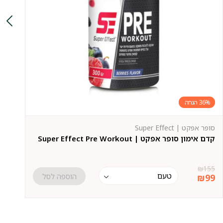
36%
סופר אפקט | Super Effect
קרבו
קדם אימון סופר אפקט | Super Effect Pre Workout
מגנ
9
₪
155
הוספה לסל
₪
99