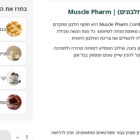
בחרו את ה
Muscle Phar
אבקת חלבון מאסל פארם קומבט (תשלובת חלבונים) | Muscle Pharm Combat Whey היא תוסף חלבון מתקדם
בננ
ולה מאוזנת ונוחה לשימוש. כל מנת הגשה מכילה
בון ביצה, שילוב המסייע לספיגה מהירה ולתמיכה
וניל
 להכין שייק טעים ומספק בכל זמן.
קרם
שוק
ן מצוין עבור ספורטאים ומתאמנים. זמין לרכישה