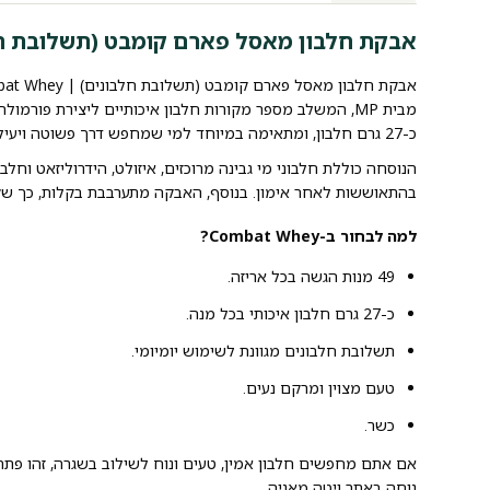
אבקת חלבון מאסל פארם קומבט (תשלובת חלבונים) | m
מבית MP, המשלב מספר מקורות חלבון איכותיים ליצירת פורמ
כ-27 גרם חלבון, ומתאימה במיוחד למי שמחפש דרך פשוטה ויעילה להשלים את צריכת החלבון היומית.
הנוסחה כוללת חלבוני מי גבינה מרוכזים, איזולט, הידרוליזאט וחל
בהתאוששות לאחר אימון. בנוסף, האבקה מתערבבת בקלות, כך שקל
למה לבחור ב-Combat Whey?
49 מנות הגשה בכל אריזה.
כ-27 גרם חלבון איכותי בכל מנה.
תשלובת חלבונים מגוונת לשימוש יומיומי.
טעם מצוין ומרקם נעים.
כשר.
אם אתם מחפשים חלבון אמין, טעים ונוח לשילוב בשגרה, זהו פתרו
נוחה באתר ויטה מאניה.