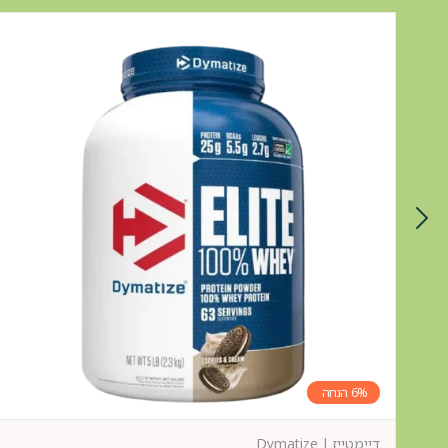
6%
דיימטייז | Dymatize