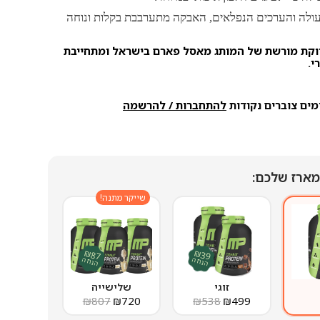
ולה והערכים הנפלאים, האבקה מתערבבת בקלות ונוחה
וקת מורשת של המותג מאסל פארם בישראל ומתחייבת
י
.
מים צוברים נקודות
להתחברות / להרשמה
ארז שלכם:
שייקר מתנה!
₪87
₪39
הנחה
הנחה
זוגי
שלישייה
₪
807
₪
720
₪
538
₪
499