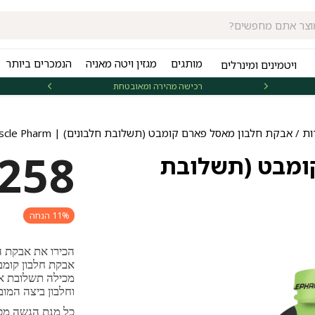
מותגים
מגזין ויטה מאניה
הנמכרים ביותר
ויטמינים ומינרלים
רכישה מהירה ומאובטחת
אספקה 
ות
/ אבקת חלבון מאסל פארם קומבט (תשלובת חלבונים) | Muscle Pharm
258
ומבט (תשלובת
11% הנחה
הכירו את אבקת ה
מכילה תשלובת איכ
וחלבון ביצה המו
כל מנת הגשה מכי