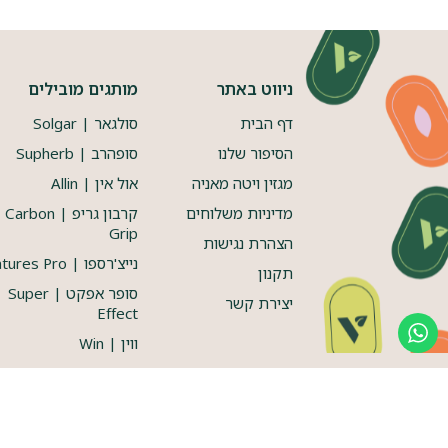
ניווט באתר
מותגים מובילים
דף הבית
סולגאר | Solgar
הסיפור שלנו
סופהרב | Supherb
מגזין ויטה מאניה
אול אין | Allin
מדיניות משלוחים
קרבון גריפ | Carbon
Grip
הצהרת נגישות
נייצ'רספו | Natures Pro
תקנון
סופר אפקט | Super
יצירת קשר
Effect
ווין | Win
דיימטייז | Dymatize
כל הזכויות שמורות 2024 ⓒ