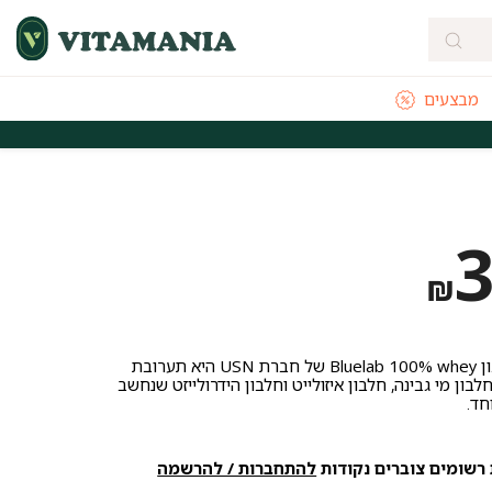
מבצעים
מהירה מהיום להיום לאזורי חלוקה נבחרים
משלוחים חינם לכל הארץ בקנייה
₪
אבקת החלבון Bluelab 100% whey של חברת USN היא תערובת
בון מי גבינה, חלבון איזולייט וחלבון הידרולייזט שנחשב
חד.
רשומים צוברים נקודות
להתחברות / להרשמה