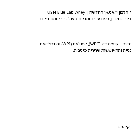
אבקת חלבון יו.אס.אן החדשה | USN Blue Lab Whey
בי החלבון, טעם עשיר ומרקם מעולה שמתמזג בצורה
שילוב מאוזן של שלושה מקורות עיקריים לחלבון מי גבינה – קונצנטרט (WPC), איזולאט (WPI) והידרוליזאט
קיימים