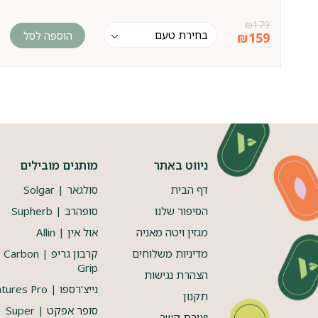
₪
179
הוספה לסל
₪
159
ניווט באתר
מותגים מובילים
דף הבית
סולגאר | Solgar
הסיפור שלנו
סופהרב | Supherb
מגזין ויטה מאניה
אול אין | Allin
מדיניות משלוחים
קרבון גריפ | Carbon
Grip
הצהרת נגישות
נייצ'רספו | Natures Pro
תקנון
סופר אפקט | Super
יצירת קשר