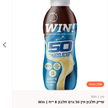
25%
ווין | Win
אקס
שייק חלבון ווין 50 גרם חלבון 8 י״ח | Win
אב