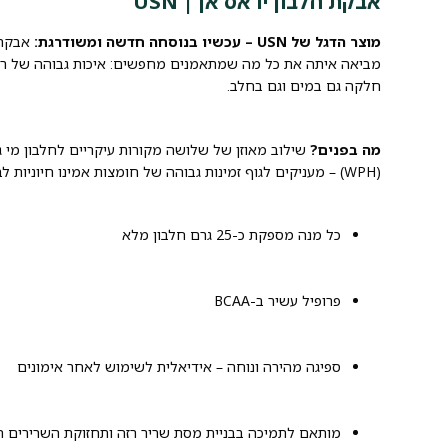
אבקת חלבון יו אס אן | USN
מוצר הדגל של USN – עכשיו בנוסחה חדשה ומשודרגת:
מביאה איתה את כל מה שמתאמנים מחפשים: איכות גבוהה של רכי
חלקה גם במים וגם בחלב.
מה בפנים?
(WPH) – מעניקים לגוף זמינות גבוהה של חומצות אמינו חיוניות לבנייה והתאוששות שרירית מיטבית.
כל מנה מספקת כ-25 גרם חלבון מלא
פרופיל עשיר ב-BCAA
ספיגה מהירה ונוחה – אידיאלית לשימוש לאחר אימונים
מותאם לתמיכה בבניית מסת שריר רזה ותחזוקת השרירים ה