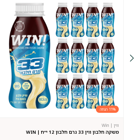
11%
ווין | Win
משקה חלבון ווין 33 גרם חלבון 12 י״ח | WIN