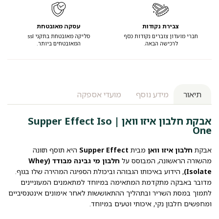
צבירת נקודות
עסקה מאובטחת
חברי מועדון צוברים נקודות כסף
סליקה מאובטחת בתקני ssl
לרכישה הבאה.
המאובטחים ביותר.
תיאור
מידע נוסף
מועדי אספקה
אבקת חלבון איזו וואן | Supper Effect Iso
One
אבקת
חלבון איזו וואן
מבית
Supper Effect
היא תוסף תזונה
מהשורה הראשונה, המבוסס על
חלבון מי גבינה מבודד (Whey
Isolate)
, הידוע באיכותו הגבוהה וביכולת הספיגה המהירה שלו בגוף.
מדובר באבקה מתקדמת המתאימה במיוחד למתאמנים המעוניינים
לתמוך במסת השריר ובתהליך ההתאוששות לאחר אימונים אינטנסיביים
ומחפשים חלבון נקי, איכותי וטעים במיוחד.