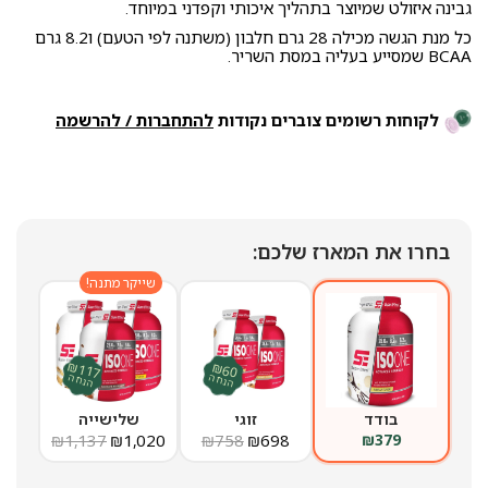
גבינה איזולט שמיוצר בתהליך איכותי וקפדני במיוחד.
כל מנת הגשה מכילה 28 גרם חלבון (משתנה לפי הטעם) ו8.2 גרם
BCAA שמסייע בעליה במסת השריר.
לקוחות רשומים צוברים נקודות
להתחברות / להרשמה
בחרו את המארז שלכם:
שייקר מתנה!
₪117
₪60
הנחה
הנחה
בודד
זוגי
שלישייה
₪
1,137
₪
1,020
₪
758
₪
698
₪
379