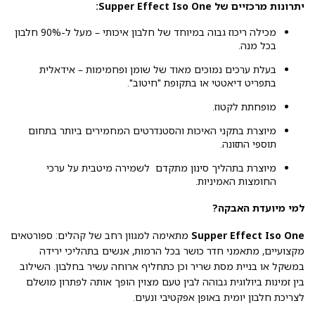
יתרונות מרכזיים של Supper Effect Iso One:
מכילה ריכוז גבוה במיוחד של חלבון איכותי – מעל ל-90% חלבון
בכל מנה.
בעלת ערכים נמוכים מאוד של שומן ופחמימות – אידאלית
בתפריט דיאטטי או בתקופת "חיטוב".
מופחתת לקטוז.
מיוצרת בתקני האיכות והסטנדרטים המחמירים ביותר בתחום
תוספי התזונה.
מיוצרת בתהליך סינון מתקדם לשמירה מיטבית על ערכי
החומצות האמיניות.
למי מיועדת האבקה?
Supper Effect Iso One
מתאימה למגוון רחב של קהלים: ספורטאים
מקצועיים, מתאמני חדר כושר בכל הרמות, אנשים בתהליכי ירידה
במשקל או בניית מסת שריר וכן כתחליף ארוחה עשיר בחלבון. השילוב
בין זמינות ביולוגית גבוהה לבין טעם מצוין הופך אותה לפתרון מושלם
לצריכת חלבון יומית באופן אפקטיבי ונעים.