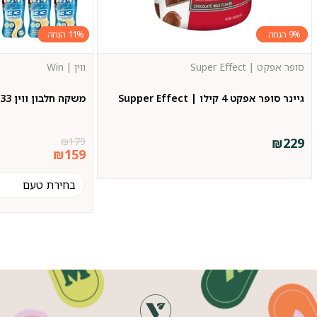
11%
9%
סופר אפקט | Super Effect
ווין | Win
גיינר סופר אפקט 4 קילו | Supper Effect
משקה חלבון ווין 33 גרם חלבון 12 י״ח | WIN
₪
179
₪
229
₪
159