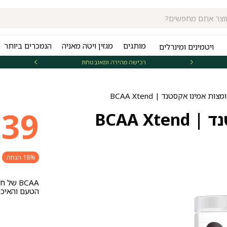
מותגים
מגזין ויטה מאניה
הנמכרים ביותר
ויטמינים ומינרלים
רכישה מהירה ומאובטחת
אספקה 
 אמינו אקסטנד | BCAA Xtend
המח
המח
139
BCAA 
הנו
המק
18% הנחה
היה
הוא
BCAA ש
הטעם והאיכו
69.
39.