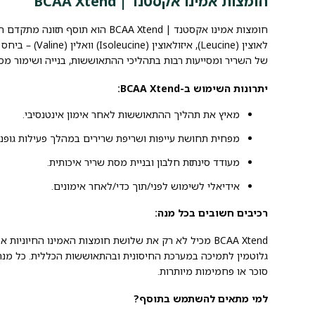
חומצות אמינו אקסטנד | BCAA Xtend
חומצות אמינו אקסטנד | BCAA Xtend ה
של השריר ומסייעות רבות בתהליכי ההתאוששות, בנייה ושימור מסת
יתרונות השימוש ב-BCAA Xtend:
מאיץ את תהליך ההתאוששות לאחר אימון אינטנסיבי.
מפחית תחושת עייפות ושריפת שרירים במהלך פעילות גופני
מעודד סינתזת חלבון ובניית מסת שריר איכותית.
אידיאלי לשימוש לפני/תוך כדי/לאחר אימונים.
רכיבים חשובים בכל מנה:
BCAA Xtend מכיל לא רק את שלושת חומצות האמינו החיוני
סוכר או פחמימות מיותרות.
למי מתאים להשתמש בתוסף?