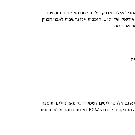
וא תוסף תזונה מתקדם המכיל שילוב מדויק של חומצות האמינו המסועפות –
לאוצין (Leucine), איזולאוצין (Isoleucine) וואלין (Valine) – ביחס אידיאלי של 2:1:1. חומצות אלו נחשבות לאבני הבניין
 שריר רזה.
ת.
ות אלא גם אלקטרוליטים לשמירה על מאזן נוזלים ותוספת
גלוטמין לתמיכה במערכת החיסונית ובהתאוששות הכללית. כל מנה מספקת כ-7 גרם BCAAs באיכות גבוהה וללא תוספת