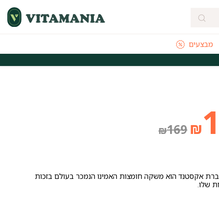
מבצעים
מהירה מהיום להיום לאזורי חלוקה נבחרים
משלוחים חינם לכל הארץ בקנייה
יר
יר
₪
169
₪
כחי
ורי
:
:
ל חברת אקסטנד הוא משקה חומצות האמינו הנמכר בעולם בזכות
ת שלו.
₪1
₪1