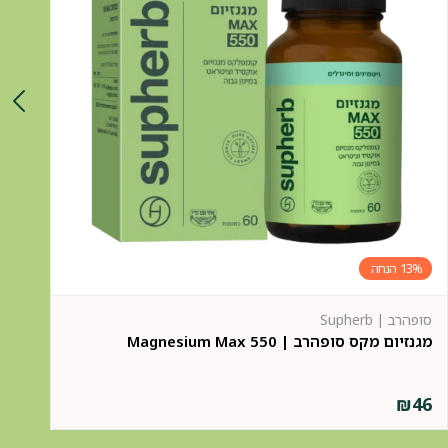
13%
סופהרב | Supherb
סופ
מגנזיום מקס סופהרב | Magnesium Max 550
מו
9
₪
46