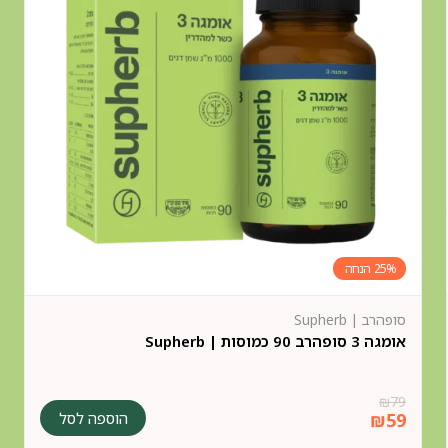
25%
סופהרב | Supherb
אומגה 3 סופהרב 90 כמוסות | Supherb
₪
79
הוספה לסל
₪
59