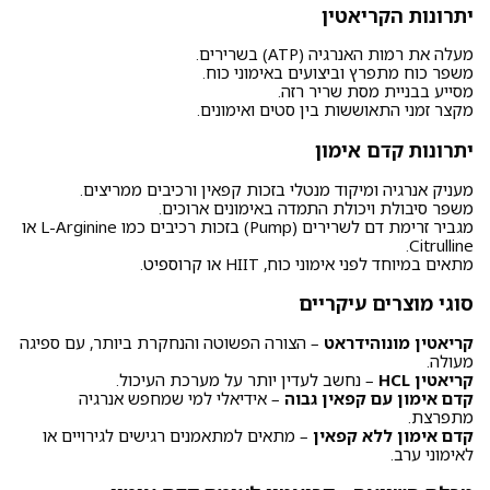
יתרונות הקריאטין
מעלה את רמות האנרגיה (ATP) בשרירים.
משפר כוח מתפרץ וביצועים באימוני כוח.
מסייע בבניית מסת שריר רזה.
מקצר זמני התאוששות בין סטים ואימונים.
יתרונות קדם אימון
מעניק אנרגיה ומיקוד מנטלי בזכות קפאין ורכיבים ממריצים.
משפר סיבולת ויכולת התמדה באימונים ארוכים.
מגביר זרימת דם לשרירים (Pump) בזכות רכיבים כמו L-Arginine או
Citrulline.
מתאים במיוחד לפני אימוני כוח, HIIT או
קרוספיט
.
סוגי מוצרים עיקריים
קריאטין מונוהידראט
– הצורה הפשוטה והנחקרת ביותר, עם ספיגה
מעולה.
קריאטין HCL
– נחשב לעדין יותר על מערכת העיכול.
קדם אימון עם קפאין גבוה
– אידיאלי למי שמחפש אנרגיה
מתפרצת.
קדם אימון ללא קפאין
– מתאים למתאמנים רגישים לגירויים או
לאימוני ערב.