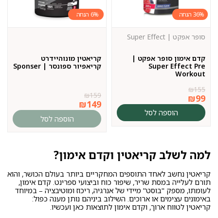
6%
36%
סופר אפקט | Super Effect
קדם אימון סופר אפקט |
קריאטין מונוהיידרט
Super Effect Pre
קריאפיור ספונסר | Sponser
Workout
₪
155
₪
159
₪
99
₪
149
הוספה לסל
הוספה לסל
למה לשלב קריאטין וקדם אימון?
קריאטין נחשב לאחד התוספים המחקריים ביותר בעולם הכושר, והוא
תורם לעלייה במסת שריר, שיפור כוח וביצועי ספרינט. קדם אימון,
לעומתו, מספק "בוסט" מיידי של אנרגיה, ריכוז ומוטיבציה – במיוחד
באימונים עצימים או ארוכים. השילוב ביניהם נותן מענה כפול:
קריאטין לטווח ארוך, וקדם אימון לתוצאות כאן ועכשיו.