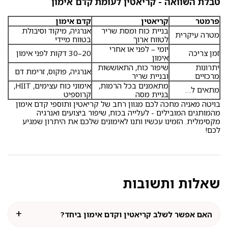
טבלת השוואה - קריאטין לעומת קדם אימון
פרמטר
קריאטין
קדם אימון
בניית כוח ומסת שריר
אנרגיה, מיקוד וסיבולת
מטרה עיקרית
לטווח ארוך
בטווח מיידי
יומי – לפני או אחרי
זמן צריכה
20–30 דקות לפני אימון
אימון
יתרונות
שיפור כוח, התאוששות
אנרגיה, פוקוס, זרימת דם
מרכזיים
ובניית שריר
מתאמנים בכל הרמות,
אימוני כוח עצימים, HIIT,
מתאים ל…
בניית מסה
קרוספיט
בויטה מאניה מחכה לכם מגוון רחב של קריאטין ותוספי קדם אימון
מהמותגים המובילים - לעלייה בכוח, שיפור ביצועים ואנרגיה
מקסימלית. הזמינו עכשיו ותנו לאימונים שלכם את היתרון שמגיע
לכם!
שאלות ותשובות
האם אפשר לשלב קריאטין וקדם אימון ביחד?