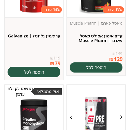
34%
13%
מאסל פארם | Muscle Pharm
קדם אימון אסולט מאסל
קריאטין גלווניז | Galvanize
פארם | Muscle Pharm
₪
149
₪
119
₪
129
₪
79
הוספה לסל
הוספה לסל
הרשמו לקבלת
אזל מהמלאי
עדכון