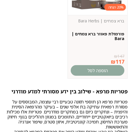
20%
ברא צמחים | Bara Herbs
פורמולת פאוור ברא צמחים |
Bara
₪
147
₪
117
הוספה לסל
פטריות מרפא - שילוב בין ידע מסורתי למדע מודרני
פטריות מרפא הן תוספי תזונה טבעיים רבי עוצמה, המבוססים על
מסורת רפואית עתיקה בת אלפי שנים – בעיקר מהרפואה הסינית
והיפנית – ונחקרים כיום גם במחקרים מודרניים. פטריות אלו מכילות
רכיבים ביואקטיביים ייחודיים, התומכים במגוון תהליכים בגוף: חיזוק
מערכת החיסון, תמיכה קוגניטיבית, איזון סטרס, שיפור אנרגיה
והתאוששות.
השילוב בין טבע, איכות ומדע הופך את פטריות המרפא לבחירה