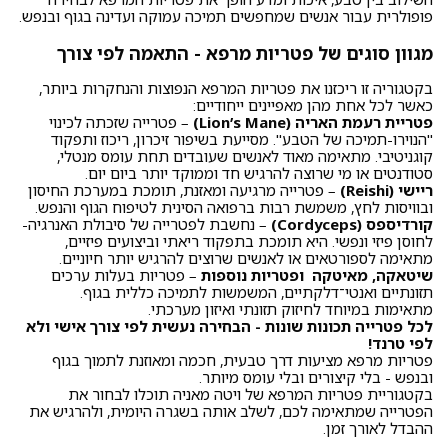
פופולרית עבור אנשים שמחפשים תמיכה עמוקה ועדינה בגוף ובנפש.
מגוון סוגים של פטריות מרפא - התאמה לפי צורך
בקטגוריה זו ריכזנו את פטריות המרפא הנפוצות והנחקרות ביותר,
כאשר לכל אחת מהן מאפיינים ייחודיים:
פטריית רעמת האריה (Lion’s Mane)
– פטרייה שזכתה לכינוי
"הנוירו-תמיכה של הטבע". מסייעת בשיפור זיכרון, ריכוז ותפקוד
קוגניטיבי. מתאימה מאוד לאנשים שעובדים תחת עומס מנטלי,
סטודנטים או מי שרוצה להרגיש חד וממוקד יותר ביום יום.
ריישי (Reishi)
– פטרייה מרגיעה ומאזנת, תומכת במערכת החיסון
ובוויסות לחץ, משמשת רבות ברפואה הסינית לטיפוח הגוף והנפש.
קורדיספס (Cordyceps)
– נחשבת לפטרייה של סיבולת האנרגיה-
לחוסן פיזי ונפשי. היא תומכת בתפקוד ריאתי וביצועים פיזיים,
מתאימה לספורטאים או לאנשים שרוצים להרגיש יותר חיוניים.
שיטאקה, מאיטקה ופטריות נוספות
– פטריות בעלות ערכים
תזונתיים ואנטי־דלקתיים, המשמשות לתמיכה כללית בגוף.
מתאימות במיוחד לחיזוק תזונתי ואיזון מערכתי.
לכל פטרייה תכונות שונות - הבחירה נעשית לפי צורך אישי ולא
לפי טרנד!
פטריות מרפא מציעות דרך טבעית, חכמה ומאוזנת לתמוך בגוף
ובנפש - בלי קיצורים ובלי עומס מיותר.
בקטגוריית פטריות המרפא של ויטה מאניה תוכלו לבחור את
הפטרייה שמתאימה לכם, לשלב אותה בשגרה היומית, ולהרגיש את
ההבדל לאורך זמן.