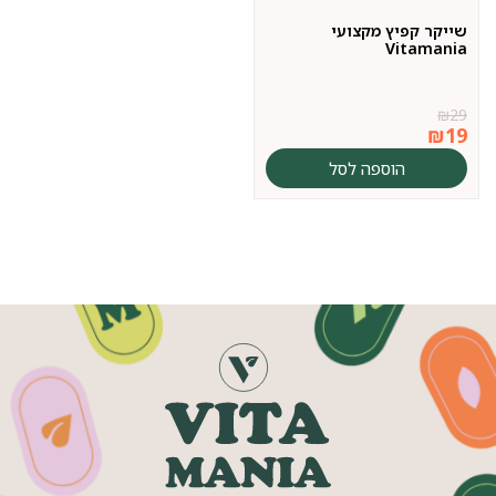
שייקר קפיץ מקצועי
Vitamania
₪
29
₪
19
הוספה לסל