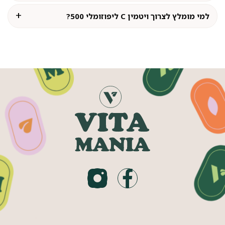
למי מומלץ לצרוך ויטמין C ליפוזומלי 500?