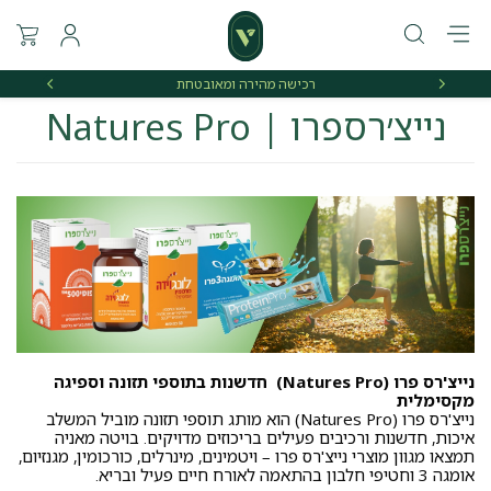
רכישה מהירה ומאובטחת
אספקה 
נייצ׳רספרו | Natures Pro
נייצ'רס פרו (Natures Pro) חדשנות בתוספי תזונה וספיגה
מקסימלית
נייצ'רס פרו (Natures Pro) הוא מותג תוספי תזונה מוביל המשלב
איכות, חדשנות ורכיבים פעילים בריכוזים מדויקים. בויטה מאניה
תמצאו מגוון מוצרי נייצ'רס פרו – ויטמינים, מינרלים, כורכומין, מגנזיום,
אומגה 3 וחטיפי חלבון בהתאמה לאורח חיים פעיל ובריא.