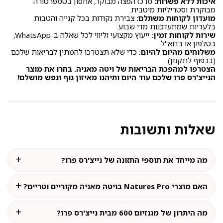
איכות ללא פשרות:
מרכז הפצה מבוקר, אחסון בטמפרטורה
מבוקרת וסטריליות מיטבית.
מועדון לקוחות משתלם:
צבירת נקודות בכל קנייה והטבות
בלעדיות שמתעדכנות מדי שבוע.
שירות לקוחות זמין:
ייעוץ מקצועי וליווי לכל שאלה ב-WhatsApp,
בטלפון או בדוא"ל.
משלוחים מהיום להיום:
כדי שלא תצטרכו להמתין לבריאות שלכם
(בכפוף לתקנון).
הצטרפו למהפכת הבריאות של ויטה מאניה. בחרו את מוצר
הנייצ'רס פרו שלכם עוד היום ותיהנו מאיזון גוף ונפש מושלם!
שאלות ותשובות
מה מייחד את תוספי התזונה של נייצ'רס פרו?
האם מוצרי Natures Pro בויטה מאניה מקוריים וטריים?
מה היתרון של מגנזיום 600 מבית נייצ'רס פרו?