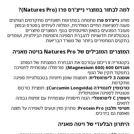
למה לבחור במוצרי נייצ'רס פרו (Natures Pro)?
מותג
נייצ'רס פרו
מתמחה בפתרונות תזונתיים מתקדמים הנותנים
מענה למציאות החיים המודרנית, המלווה לעיתים בסטרס ובמזון
מעובד הפוגעים במאזן הוויטמינים בגוף. המוצרים מיוצרים
בטכנולוגיות חדשניות להגברת הספיגה והזמינות הביולוגית, ועומדים
בתקנים המחמירים ביותר של משרד הבריאות.
המוצרים המובילים של Natures Pro בויטה מאניה
בקטגוריה זו ריכזנו עבורכם את הנבחרת המנצחת של המותג:
מגנזיום 600 (Magnesium 600):
פורמולה עוצמתית לתמיכה
בתפקוד תקין של הגוף.
אומגה 3 ליפוזומלית:
חומצות שומן חיוניות בטכנולוגיית ספיגה
מתקדמת.
כורכומין לונגווידה (Curcumin Longvida):
תמצית כורכום
פטנטית לספיגה אופטימלית.
ויטמין C ליפוזומלי:
הגנה חיסונית עוצמתית עם זמינות גבוהה
לתאים.
חטיפי חלבון Protein Pro:
פתרון מזין וטעים לשמירה על תזונה
מאוזנת גם בדרכים.
היתרון הבלעדי של ויטה מאניה