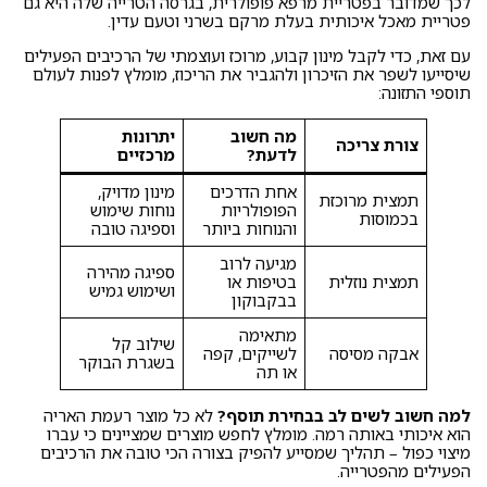
לכך שמדובר בפטריית מרפא פופולרית, בגרסה הטרייה שלה היא גם
פטריית מאכל איכותית בעלת מרקם בשרני וטעם עדין.
עם זאת, כדי לקבל מינון קבוע, מרוכז ועוצמתי של הרכיבים הפעילים
שיסייעו לשפר את הזיכרון ולהגביר את הריכוז, מומלץ לפנות לעולם
תוספי התזונה:
מה חשוב
יתרונות
צורת צריכה
לדעת?
מרכזיים
אחת הדרכים
מינון מדויק,
תמצית מרוכזת
הפופולריות
נוחות שימוש
בכמוסות
והנוחות ביותר
וספיגה טובה
מגיעה לרוב
ספיגה מהירה
תמצית נוזלית
בטיפות או
ושימוש גמיש
בבקבוקון
מתאימה
שילוב קל
אבקה מסיסה
לשייקים, קפה
בשגרת הבוקר
או תה
למה חשוב לשים לב בבחירת תוסף?
לא כל מוצר רעמת האריה
הוא איכותי באותה רמה. מומלץ לחפש מוצרים שמציינים כי עברו
מיצוי כפול – תהליך שמסייע להפיק בצורה הכי טובה את הרכיבים
הפעילים מהפטרייה.