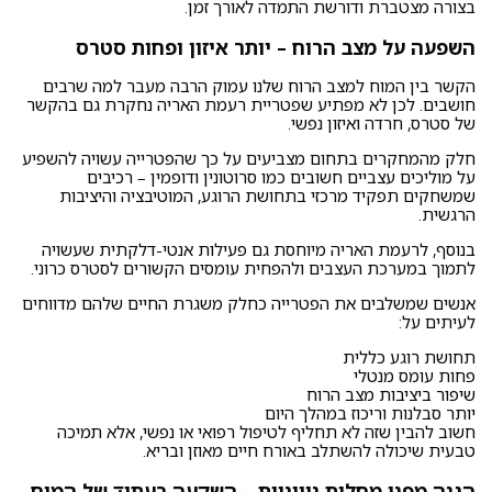
בצורה מצטברת ודורשת התמדה לאורך זמן.
השפעה על מצב הרוח – יותר איזון ופחות סטרס
הקשר בין המוח למצב הרוח שלנו עמוק הרבה מעבר למה שרבים
חושבים. לכן לא מפתיע שפטריית רעמת האריה נחקרת גם בהקשר
של סטרס, חרדה ואיזון נפשי.
חלק מהמחקרים בתחום מצביעים על כך שהפטרייה עשויה להשפיע
על מוליכים עצביים חשובים כמו סרוטונין ודופמין – רכיבים
שמשחקים תפקיד מרכזי בתחושת הרוגע, המוטיבציה והיציבות
הרגשית.
בנוסף, לרעמת האריה מיוחסת גם פעילות אנטי-דלקתית שעשויה
לתמוך במערכת העצבים ולהפחית עומסים הקשורים לסטרס כרוני.
אנשים שמשלבים את הפטרייה כחלק משגרת החיים שלהם מדווחים
לעיתים על:
תחושת רוגע כללית
פחות עומס מנטלי
שיפור ביציבות מצב הרוח
יותר סבלנות וריכוז במהלך היום
חשוב להבין שזה לא תחליף לטיפול רפואי או נפשי, אלא תמיכה
טבעית שיכולה להשתלב באורח חיים מאוזן ובריא.
הגנה מפני מחלות ניווניות – השקעה בעתיד של המוח