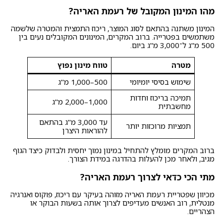
מהו המינון המקובל של רעמת האריה?
המינון משתנה בהתאם לסוג המוצר, ריכוז התמצית והמטרה שלשמה
משתמשים בפטרייה. ברוב המקרים, המינונים המקובלים נעים בין
500 מ"ג ל־3,000 מ"ג ביום.
מטרה
טווח מינון נפוץ
שימוש בסיסי יומיומי
500–1,000 מ"ג
תמיכה בריכוז וחדות
1,000–2,000 מ"ג
מחשבתית
עד 3,000 מ"ג בהתאם
תמציות מרוכזות יותר
להוראות היצרן
ברוב המקרים מומלץ להתחיל במינון נמוך יחסית ולבדוק כיצד הגוף
מגיב, ולאחר מכן להעלות בהדרגה במידת הצורך.
מתי הכי כדאי לצרוך רעמת האריה?
מכיוון שפטריית רעמת האריה מזוהה בעיקר עם ריכוז, פוקוס ואנרגיה
מנטלית, רוב האנשים מעדיפים לצרוך אותה בשעות הבוקר או
הצהריים.