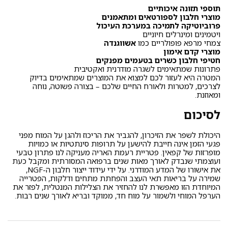
תוספי תזונה איכותיים
מוצרי חלבון לספורטאים ומתאמנים
פרוביוטיקה לתמיכה במערכת העיכול
ויטמינים ומינרלים חיוניים
צמחי מרפא פופולריים כמו
אשווגנדה
מוצרי קדם אימון
חטיפי חלבון כשרים בטעמים מפנקים
פתרונות שמתאימים לשגרה מודרנית ואקטיבית
המטרה היא לעזור לכם למצוא את המוצרים שמתאימים בדיוק
לצרכים, למטרות ולאורח החיים שלכם – בצורה פשוטה, נוחה
ומאוזנת.
לסיכום
היכולת לשפר את הזיכרון, להגביר את הריכוז ולהגן על המוח מפני
פגעי הזמן אינה חייבת להישען על תרופות סינתטיות או כמויות
מופרזות של קפאין. פטריית רעמת האריה מעניקה לנו פתרון טבעי
ועוצמתי שנבדק לאורך מאות שנים ברפואה המסורתית ומקבל כעת
את אישורו של המדע המודרני. על ידי עידוד ייצור חלבון ה-NGF,
שמירה על בריאות תאי העצב והפחתת מתחים ודלקות, הפטרייה
המיוחדת הזו מאפשרת לנו להחזיר את הצלילות המנטלית, לפזר את
הערפל המוחי ולשמור על מוח חד, ממוקד ובריא לאורך שנים רבות.