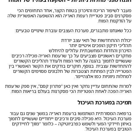
מעבר לשיפור הריכוז והזיכרון בטווח הקצר, אחד התחומים הכי
מסקרנים סביב פטריית רעמת האריה הוא ההשפעה האפשרית שלה
על הזדקנות המוח.
ככל שאנחנו מתבגרים, מערכת העצבים עוברת שינויים טבעיים:
יכולת ההתחדשות של תאי עצב יורדת
תהליכי תיקון הופכים איטיים יותר
הזיכרון והחדות המחשבתית עלולים להיחלש
מחקרים ראשוניים מצביעים על כך שרעמת האריה מכילה רכיבים
שעשויים לתמוך בהגנה על תאי המוח ולעודד תהליכים הקשורים
להתחדשות עצבית. בנוסף, חוקרים בודקים את הקשר האפשרי בין
הפטרייה לבין הפחתת הצטברות של חלבונים מסוימים הקשורים
למחלות ניווניות כמו אלצהיימר.
למרות שהתחום עדיין נחקר ואין כאן “פתרון קסם”, אין ספק שרעמת
האריה הפכה לאחת הפטריות הכי מסקרנות בעולם בריאות המוח.
תמיכה במערכת העיכול
ברפואה המסורתית השתמשו ברעמת האריה במשך שנים גם עבור
מערכת העיכול. היא מכילה סיבים ורכיבים ייחודיים שעשויים לתמוך
באיזון חיידקי המעי ולשמש כפרביוטיקה – כלומר “מזון” לחיידקים
הטובים במערכת העיכול.