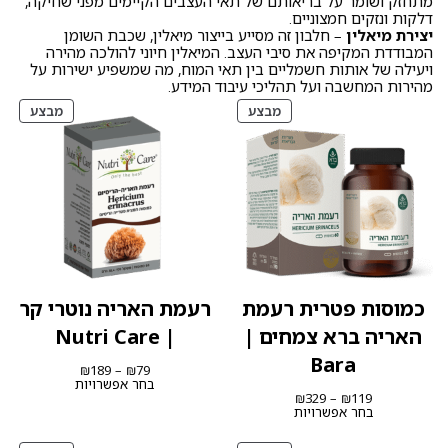
מתחזק ושומר על בריאותם של תאי העצבים הקיימים מפני שחיקה,
דלקות ונזקים חמצוניים.
יצירת מיאלין
– חלבון זה מסייע בייצור מיאלין, שכבת השומן
המבודדת המקיפה את סיבי העצב. המיאלין חיוני להולכה מהירה
ויעילה של אותות חשמליים בין תאי המוח, מה שמשפיע ישירות על
מהירות המחשבה ועל תהליכי עיבוד המידע.
מוצרים
מוצרי
מבצע
מבצע
במבצע
במבצ
כמוסות פטרית רעמת
רעמת האריה נוטרי קר
האריה ברא צמחים |
| Nutri Care
Bara
טווח
₪
189
–
₪
79
מחירים:
בחר אפשרויות
טווח
₪
329
–
₪
119
מחירים:
עד
בחר אפשרויות
עד