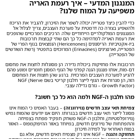
המנגנון המדעי – איך רעמת האריה
משפיעה על המוח שלנו?
כדי להבין כיצד פטרייה יכולה לשפר את הזיכרון, להגביר את הריכוז
ולהשפיע בצורה כה דרמטית על מערכת העצבים, צריך לצלול אל
המנגנונים המולקולריים הייחודיים שלה. הרכיבים המרכזיים שהופכים
את רעמת האריה למדהימה כל כך הם שתי קבוצות תרכובות
ביו-אקטיביות: הריסנונים (Hericenones) הנמצאים בגוף הפרי של
הפטרייה, וארנצינים (Erinacines) המרוכזים בתפטיר (רשת השורשים
של הפטרייה).
תרכובות אלו מחזיקות ביכולת נדירה: הן מסוגלות לחצות את מחסום
דם-מוח, אותו מנגנון הגנה קפדני של הגוף המסנן חומרים ומונע מהם
להגיע למערכת העצבים המרכזית. ברגע שהן חוצות את המחסום
הזה, הן מגרות את הגוף לייצר חלבון קריטי בשם NGF (Nerve
Growth Factor) – גורם גדילה עצבי.
מהו חלבון ה-NGF ולמה הוא כל כך חשוב?
צמיחת תאי עצב חדשים (נוירוגנזה)
– בעבר האמינו כי המוח אינו
מסוגל לייצר תאי עצב חדשים בבגרותו. היום אנו יודעים שהמוח גמיש
(נוירופלסטיות), וחלבון ה-NGF משחק תפקיד מפתח בצמיחה
והתפתחות של נוירונים חדשים, במיוחד באזור ההיפוקמפוס – האזור
במוח האחראי על למידה וזיכרון.
תחזוקה והגנה
– NGF אינו רק מצמיח תאים חדשים, אלא גם