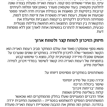
עייף, גם אחרי ששתינו כוס קפה. רעמת האריה פועלת בצורה שונה
לחלוטין מקפאין. בעוד שקפאין מעורר באופן זמני ומלווה לעיתים
קרובות בדפיקות לב מואצות או בנפילת אנרגיה חדה לאחר מספר
שבועות או שעות, רעמת האריה משפרת את זרימת הדם למוח,
מפחיתה תהליכים דלקתיים ברקמות העצביות ומייעלת את
התקשורת בין הנוירונים. התוצאה היא תחושת צלילות מנטלית
טבעית, המאפשרת להתרכז במשימה אחת לאורך זמן ללא מוסחות
דעת.
חיזוק הזיכרון לטווח קצר ולטווח ארוך
נושא נוסף שמסקרן מאוד את עולם המחקר סביב רעמת האריה הוא
הקשר האפשרי שלה לזיכרון וללמידה. במחקרים שונים שנערכו על
אנשים שסבלו מירידה קוגניטיבית קלה, נמצא כי שימוש קבוע
בתמציות של רעמת האריה היה קשור לשיפור במדדי זיכרון, למידה
ושליפת מידע.
משתתפים במחקרים מסוימים דיווחו על:
זכירה טובה של מידע יומיומי
שיפור ביכולת הריכוז
פחות “בריחות זיכרון”
קלות בשליפת מילים ושמות
אחד הדברים המעניינים שעלו בחלק מהמחקרים הוא שכאשר
המשתתפים הפסיקו להשתמש בפטרייה – ההשפעה החיובית ירדה
בהדרגה. הנתון הזה מחזק את ההבנה שפטריית רעמת האריה פועלת