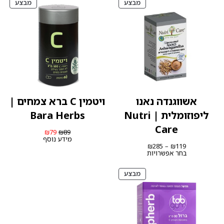
מוצרים
מוצרי
מבצע
מבצע
במבצע
במבצ
אשווגנדה נאנו
ויטמין C ברא צמחים |
ליפוזומלית | Nutri
Bara Herbs
Care
המחיר
המחיר
₪
79
₪
89
המקורי
הנוכחי
מידע נוסף
טווח
היה:
הוא:
₪
285
–
₪
119
מחירים:
₪89.
₪79.
בחר אפשרויות
עד
מוצרים
מבצע
במבצע