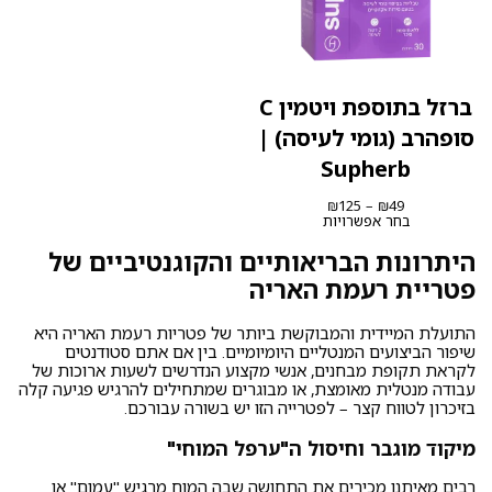
ברזל בתוספת ויטמין C
סופהרב (גומי לעיסה) |
Supherb
טווח
₪
125
–
₪
49
מחירים:
בחר אפשרויות
עד
היתרונות הבריאותיים והקוגנטיביים של
פטריית רעמת האריה
התועלת המיידית והמבוקשת ביותר של פטריות רעמת האריה היא
שיפור הביצועים המנטליים היומיומיים. בין אם אתם סטודנטים
לקראת תקופת מבחנים, אנשי מקצוע הנדרשים לשעות ארוכות של
עבודה מנטלית מאומצת, או מבוגרים שמתחילים להרגיש פגיעה קלה
בזיכרון לטווח קצר – לפטרייה הזו יש בשורה עבורכם.
מיקוד מוגבר וחיסול ה"ערפל המוחי"
רבים מאיתנו מכירים את התחושה שבה המוח מרגיש "עמום" או