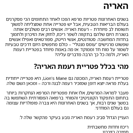
האריה
בשנים האחרונות פטריות מרפא הפכו לאחד התחומים הכי מסקרנים
בעולם הבריאות הטבעית, אבל יש פטרייה אחת שמצליחה למשוך
תשומת לב מיוחדת – רעמת האריה. אנשים רבים משלבים אותה
בשגרת היום שלהם בתקווה לשפר ריכוז, לחזק את הזיכרון ולתמוך
בחדות המחשבה. סטודנטים, אנשי הייטק, ספורטאים ואפילו אנשים
שפשוט מרגישים “עומס מנטלי” – כולם מחפשים היום דרכים טבעיות
לשמור על מוח חד וממוקד. אז מה באמת מיוחד בפטריית רעמת
האריה, ולמה כל כך הרבה מדברים עליה?
מהי בכלל פטריית רעמת האריה?
פטריית רעמת האריה, המכונה גם Lion’s Mane, היא פטרייה ייחודית
בעלת מראה יוצא דופן שמזכיר רעמה לבנה ורכה – ומכאן השם שלה.
מעבר למראה המרשים, אלו אחת מפטריות המרפא הנחקרות ביותר
בתחום התפקוד הקוגניטיבי והמוחי. ברפואה המסורתית השתמשו בה
במשך שנים רבות, אך בשנים האחרונות היא צברה פופולריות עצומה
גם בעולם המודרני.
העניין הגדול סביב רעמת האריה נובע בעיקר מהקשר שלה ל:
ריכוז וחדות מחשבתית
תמיכה בזיכרון