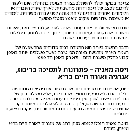
צריכה בבוקר יכולה להשתלב בצורה מצוינת בתחילת היום ולעזור
להיכנס למצב של ריכוז וחדות מחשבתית לאורך שעות העבודה או
הלימודים. אחרים בוחרים לקחת אותה לפני עבודה משרדית, לימודים
או משימות שדורשות פוקוס ומאמץ מנטלי ממושך.
יש גם מי שמשלבים את רעמת האריה לפני פעילות יצירתית, ישיבות
חשובות או תקופות עמוסות במיוחד, מתוך מטרה לתמוך בצלילות
מחשבתית ובתחושת עירנות מאוזנת.
הדבר החשוב ביותר הוא התמדה. רבים מדווחים שההשפעה של
רעמת האריה מורגשת בצורה הכי טובה כאשר משלבים אותה באופן
קבוע כחלק משגרת היום – ולא רק באופן חד פעמי.
ויטה מאניה – פתרונות לתמיכה בריכוז,
אנרגיה ואורח חיים בריא
כיום, אנשים רבים מבינים היום שריכוז טוב, אנרגיה יציבה ותחושה
כללית טובה לא מגיעים ממוצר אחד בלבד, אלא משילוב נכון של
הרגלים בריאים לאורך זמן. פטריית רעמת האריה משתלבת בצורה
טבעית בתוך הגישה הזו, ולכן הן הפכה לפופולרית במיוחד בקרב
אנשים שמחפשים תמיכה טבעית בחדות מחשבתית, פוקוס וביצועים
מנטליים.
בויטה מאניה תוכלו למצוא מגוון רחב של מוצרים לאורח חיים בריא
ומאוזן, ביניהם: