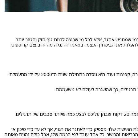
 שמחפש אתגר, אלא לכל מי שרוצה לבנות גוף חזק וחטוב יותר.
ולהעלות את הביטחון העצמי. במאמר זה נגלה מה זה בעצם קרוספיט,
קרוספיט היא שיטת אימון פונקציונלית בעצימות גבוהה (HIIT) שמשלבת אלמנטים מעולמות שונים: הרמת משקולות, התעמלות קרקע, ריצה, חתירה, קפיצות ועוד. היא נוסדה בתחילת שנות ה־2000 על ידי מתעמלת
בכל אימון קרוספיט אתם מתמודדים עם סט תרגילים שבנוי כך שיאתגר אתכם גם פיזית וגם מנטלית. לפעמים זה יהיה אימון המבוסס על זמן – לדוגמה 20 דקות שבהן עליכם לבצע כמה שיותר סבבים של תרגילים.
אישית שלו: מספיק כדי לאתגר את הגוף, אך לא עד כדי סיכון או
ריאות והכושר. כל אחד עובד לפי הרמה שלו, אבל כולם נהנים מאותה