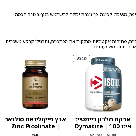
חיפה, משיכה, קפיצה. כך נוצרת יכולת להשתמש בגוף בצורה חכמה
כיים, מתיחות אקטיביות מחזקות את הכתפיים, ותרגילי קרקע משפרים
 שריר פוחת משמעותית.
ים
מוצרים
מבצע
ע
במבצע
אבקת חלבון דיימטייז
אבץ פיקולינאט סולגאר
איזו 100 | Dymatize
| Zinc Picolinate
טווח
₪
49
₪
1,737
–
₪
599