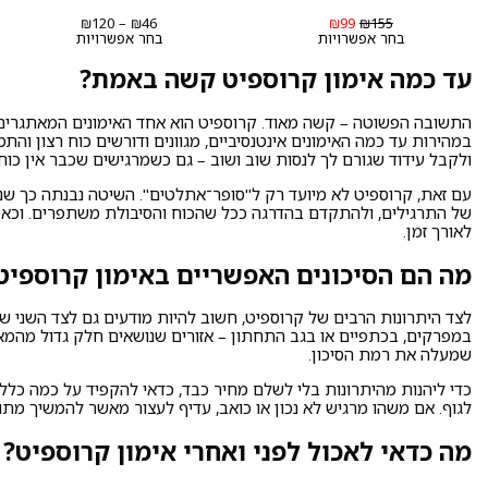
המחיר
המחיר
טווח
₪
120
–
₪
46
₪
99
₪
155
המקורי
הנוכחי
מחירים:
בחר אפשרויות
בחר אפשרויות
היה:
הוא:
₪155.
₪99.
עד
עד כמה אימון קרוספיט קשה באמת?
התשובה הפשוטה – קשה מאוד. קרוספיט הוא אחד האימונים המאתגרים ב
במהירות עד כמה האימונים אינטנסיביים, מגוונים ודורשים כוח רצון ו
ולקבל עידוד שגורם לך לנסות שוב ושוב – גם כשמרגישים שכבר אין כוח.
עם זאת, קרוספיט לא מיועד רק ל"סופר־אתלטים". השיטה נבנתה כך ש
של התרגילים, ולהתקדם בהדרגה ככל שהכוח והסיבולת משתפרים. וכאן 
לאורך זמן.
מה הם הסיכונים האפשריים באימון קרוספיט
לצד היתרונות הרבים של קרוספיט, חשוב להיות מודעים גם לצד השני של
במפרקים, בכתפיים או בגב התחתון – אזורים שנושאים חלק גדול מהמאמ
שמעלה את רמת הסיכון.
כדי ליהנות מהיתרונות בלי לשלם מחיר כבד, כדאי להקפיד על כמה כלל
לגוף. אם משהו מרגיש לא נכון או כואב, עדיף לעצור מאשר להמשיך מתוך
מה כדאי לאכול לפני ואחרי אימון קרוספיט?