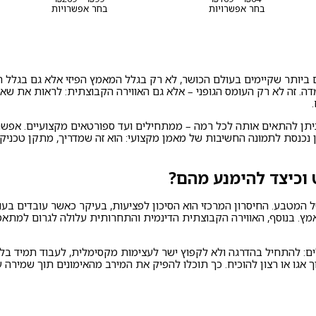
מחירים:
מחירים:
בחר אפשרויות
בחר אפשרויות
עד
עד
יותר שקיימים בעולם הכושר, לא רק בגלל המאמץ הפיזי אלא גם בגלל הד
התמדה. זה לא רק העומס הגופני – אלא גם האווירה הקבוצתית: לראות את
ניתן להתאים אותה לכל רמה – ממתחילים ועד ספורטאים מקצועיים. אפש
נכנסת לתמונה החשיבות של מאמן מקצועי: הוא זה שמדריך, מתקן טכניקה
 וכיצד להימנע מהם?
 המטבע. החיסרון המרכזי הוא הסיכון לפציעות, בעיקר כאשר עובדים בעומס
ץ. בנוסף, האווירה הקבוצתית הדינמית והתחרותית עלולה לגרום למתאמנ
ים: להתחיל בהדרגה ולא לקפוץ ישר לעצימות מקסימלית, לעבוד תמיד בלי
 אגו או רצון להוכיח. כך תוכלו להפיק את המירב מהאימונים תוך שמירה על