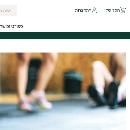
הסל שלי
התחברות
ספורט וכושר
 להיום לאזורי חלוקה נבחרים
משלוחים חינם לכל הארץ בקנייה מעל ₪249