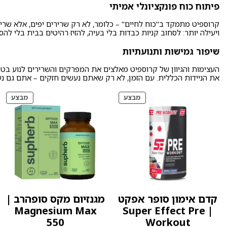
פיתוח כוח פונקציונלי אמיתי
קרוספיט מתמקד ב"כוח לחיים" – כלומר, לא רק שרירים יפים, אלא שריר
ויעילה יותר: לסחוב קניות כבדות בלי בעיה, להזיז רהיטים בבית בלי ל
שיפור גמישות ותנועתיות
העצימות והגיוון של קרוספיט מאלצים את המפרקים והשרירים לנוע בטו
את הניידות הכללית. עם הזמן, לא רק שאתם נעשים חזקים – אתם גם נע
מוצרים
מוצר
מבצע
מבצע
במבצע
במב
קדם אימון סופר אפקט
מגנזיום מקס סופהרב |
Magnesium Max
| Super Effect Pre
550
Workout