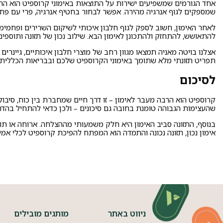
אחד הגורמים שמשפיעים ישירות על התוצאות באימוני קרוספיט הוא התזו
שמספקים לגוף אנרגיה מהירה. אפשר לבחור בחטיף אנרגיה, פרי עם פחמ
לאחר האימון, חשוב לספק לגוף חלבון איכותי לשיקום השרירים ופחמימו
להתאושש, להתחזק ולהתכונן לאימון הבא. שילוב נכון של תזונה ותוספים 
אצלנו בויטה מאניה תמצאו מגוון רחב של מוצרי חלבון איכותיים,
גיינרים
תפריט תזונתי מלא שתומך באימוני הקרוספיט שלכם ובבריאות הכללית. 
לסיכום
קרוספיט הוא הרבה מעבר לאימון – זו דרך חיים שמחברת בין כוח, סיבו
שהעצימות הגבוהה טומנת בחובה גם סיכונים – ולכן כדאי להתחיל בהדרג
בנוסף, התזונה סביב האימון היא חלק משמעותי מההצלחה. ארוחה או תוס
אימון נכון, תזונה נכונה והתמדה הוא המפתח להפיכת קרוספיט לכלי אמי
ניווט באתר
מותגים מובילים