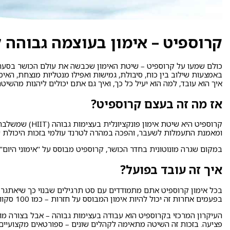
קרוספיט – אימון בעוצמה גבוהה ל
כולם שמעו על קרוספיט – שיטת האימון שכבשה את עולם הכושר בסערה 
באמצעות שילוב בין כוח, סיבולת, גמישות ואפילו מנטליות מנצחת, האי
איך הוא עובד, למה הוא יעיל כל כך, ואיך גם אתם יכולים ליהנות מהש
אז מה זה בעצם קרוספיט?
ומאמנת התעמלות לשעבר, והפכה במהרה לטרנד עולמי בזכות היכולת ש
במקום שגרה מונוטונית בחדר הכושר, קרוספיט מבוסס על "אימוני היום" (WOD – Workout of the Day). בכל יום ממתין למתאמנים סט חדש של תרגילים, כך שהשגרה לעולם לא משעמ
איך זה עובד בפועל?
בפעמים אחרות זה יכול להיות אימון המבוסס על חזרות – כמו 100 סקוואטים, 50 שכיבות סמיכה ו־30 עליות מתח.
העיקרון המרכזי בקרוספיט הוא עבודה בעצימות גבוהה – אבל בצורה מ
פציעה. בזכות זה השיטה מתאימה לקהלים שונים – ספורטאים מקצועיים