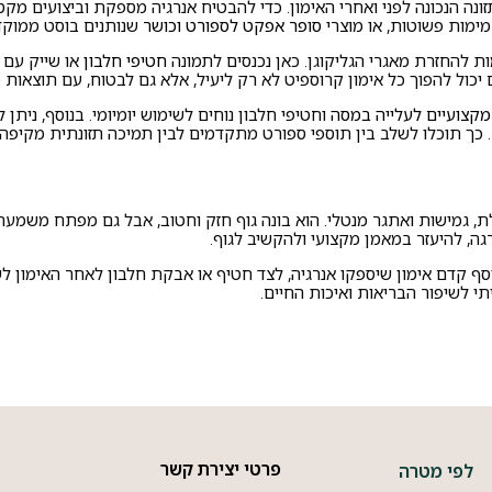
נה הנכונה לפני ואחרי האימון. כדי להבטיח אנרגיה מספקת וביצועים מק
ימות פשוטות, או מוצרי
סופר אפקט לספורט וכושר
שנותנים בוסט ממוקד 
ת להחזרת מאגרי הגליקוגן. כאן נכנסים לתמונה
חטיפי חלבון
או שייק עם
יכול להפוך כל אימון קרוספיט לא רק ליעיל, אלא גם לבטוח, עם תוצאות ט
 מקצועיים לעלייה במסה
וחטיפי חלבון נוחים לשימוש יומיומי. בנוסף, ניתן 
כך תוכלו לשלב בין תוספי ספורט מתקדמים לבין תמיכה תזונתית מקיפה 
לת, גמישות ואתגר מנטלי. הוא בונה גוף חזק וחטוב, אבל גם מפתח משמעת
ה, להיעזר במאמן מקצועי ולהקשיב לגוף.
ף קדם אימון שיספקו אנרגיה, לצד חטיף או אבקת חלבון לאחר האימון לש
תי לשיפור הבריאות ואיכות החיים.
פרטי יצירת קשר
לפי מטרה