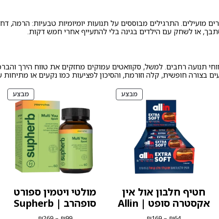
ים מועילים. התרגילים מבוססים על תנועות יומיומיות טבעיות: הרמה, ד
הסתבך, או לשחק עם הילדים בגינה בלי להתעייף אחרי חמש דקות.
וחי תנועה רחבים. למשל, סקוואטים עמוקים מחזקים את טווח הירך והבר
ים בצורה חופשית, קלה וזורמת, והסיכון לפציעות כמו נקעים או מתיחות
ים
מוצרים
מוצר
מבצע
מבצע
צע
במבצע
במבצ
חטיף חלבון אול אין
מולטי ויטמין ספורט
אקסטרה סופט | Allin
סופהרב | Supherb
טווח
טווח
₪
269
–
₪
99
₪
169
–
₪
64