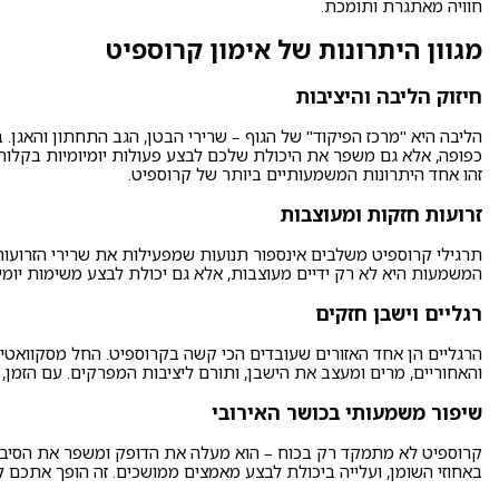
חוויה מאתגרת ותומכת.
מגוון היתרונות של אימון קרוספיט
חיזוק הליבה והיציבות
הליבה היא "מרכז הפיקוד" של הגוף – שרירי הבטן, הגב התחתון והאגן. 
כפופה, אלא גם משפר את היכולת שלכם לבצע פעולות יומיומיות בקלות 
זהו אחד היתרונות המשמעותיים ביותר של קרוספיט.
זרועות חזקות ומעוצבות
תרגילי קרוספיט משלבים אינספור תנועות שמפעילות את שרירי הזרועות 
המשמעות היא לא רק ידיים מעוצבות, אלא גם יכולת לבצע משימות יומי
רגליים וישבן חזקים
הרגליים הן אחד האזורים שעובדים הכי קשה בקרוספיט. החל מסקוואטים מ
והאחוריים, מרים ומעצב את הישבן, ותורם ליציבות המפרקים. עם הזמן,
שיפור משמעותי בכושר האירובי
קרוספיט לא מתמקד רק בכוח – הוא מעלה את הדופק ומשפר את הסיבולת 
באחוזי השומן, ועלייה ביכולת לבצע מאמצים ממושכים. זה הופך אתכם 