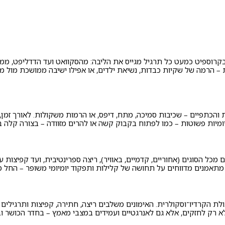
בקרוספיט כמעט כל תרגיל מגייס את הליבה: מהסקוואט ועד הדדליפט, ממתח
– הרמה של שקיות כבדות, נשיאת ילדים, או אפילו ישיבה ממושכת מול מ
והכתפיים – שכיבות סמיכה, מתח, דיפס, או הרמות משקולות. לאורך זמן,
ומיות פשוטות – כמו לפתוח בקבוק קשה או להרים מזוודה – בצורה קלה ב
כל הסוגים (אחוריים, קדמיים, באוויר), ריצה ספרינטיבית, ועד קפיצות ע
 מתאמנים מדווחים על תחושה של קלילות ותפקוד יומיומי משופר – החל מ
הקרדיו־וסקולרית. האימונים משלבים ריצה, חתירה, קפיצות ותרגילים רצ
לא רק לחזקים, אלא גם לאנרגטיים ועמידים במצבי מאמץ – בחדר הכושר ו