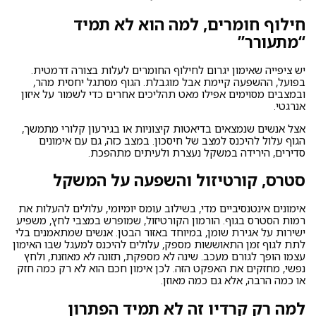
חילוף חומרים, למה הוא לא תמיד
“מתעורר”
יש ציפייה שאימון יגרום לחילוף החומרים לעלות בצורה דרמטית.
בפועל, ההשפעה קיימת אבל מוגבלת. הגוף מסתגל יחסית מהר,
ובמצבים מסוימים אפילו מאט תהליכים אחרים כדי לשמור על איזון
אנרגטי.
אצל אנשים שנמצאים בדיאטות קיצוניות או בגירעון קלורי מתמשך,
הגוף עלול להיכנס למצב של חיסכון. במצב כזה, גם עם אימונים
סדירים, הירידה במשקל נעצרת ולעיתים מתהפכת.
סטרס, קורטיזול והשפעה על המשקל
אימונים אינטנסיביים מדי, בשילוב עומס יומיומי, עלולים להעלות את
רמות הסטרס בגוף. הורמון הקורטיזול, שמופרש במצבי לחץ, משפיע
ישירות על אגירת שומן, במיוחד באזור הבטן. אנשים שמתאמנים בלי
לתת לגוף זמן התאוששות מספק, עלולים להיכנס למעגל שבו האימון
עצמו הופך לגורם מעכב. שינה לא מספקת, תזונה לא מאוזנת, ולחץ
נפשי, מחזקים את האפקט הזה. לכן אימון חכם הוא לא רק כמה חזק
או כמה הרבה, אלא גם כמה מאוזן.
למה רק קרדיו זה לא תמיד הפתרון