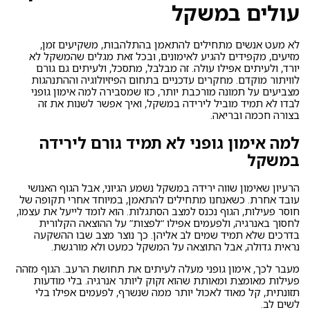
עולים במשקל
לא מעט אנשים מתחילים להתאמן בהתלהבות, משקיעים זמן,
מזיעים, מקפידים להגיע לאימונים, ובכל זאת מגלים שהמשקל לא
יורד, ולעיתים אפילו עולה. זה מבלבל, מתסכל, ולעיתים גם גורם
לוויתור מוקדם. מחקרים עדכניים בתחום הפיזיולוגיה וההתנהגות
מצביעים על תמונה מורכבת יותר, כזו שמסבירה למה אימון גופני
לבדו לא תמיד מוביל לירידה במשקל, ואיך אפשר לשנות את זה
בצורה חכמה ובריאה.
למה אימון גופני לא תמיד גורם לירידה
במשקל
הרעיון שאימון שווה ירידה במשקל נשמע הגיוני, אבל הגוף האנושי
עובד אחרת. כשאנחנו מתחילים להתאמן, במיוחד אחרי תקופה של
חוסר פעילות, הגוף נכנס למצב הסתגלות. הוא לומד לייעל את עצמו,
לחסוך באנרגיה, ולפעמים אפילו “לפצות” על ההוצאה הקלורית
בדרכים שלא תמיד שמים לב אליהן. כך נוצר מצב שבו ההשקעה
נראית גדולה, אבל התוצאה על המשקל כמעט ולא מורגשת.
מעבר לכך, אימון גופני מעלה לעיתים את תחושת הרעב. הגוף מזהה
פעילות מאומצת ומאותת שהוא זקוק ליותר אנרגיה. בלי מודעות
תזונתית, קל מאוד לאכול יותר ממה שנשרף, לפעמים אפילו בלי
לשים לב.