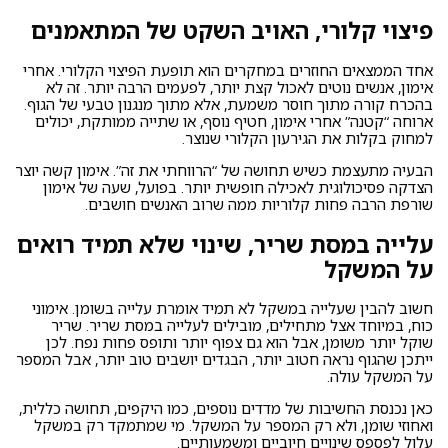
פיצוי קלורי, האויב השקט של המתאמנים
אחד הממצאים החוזרים במחקרים הוא תופעת הפיצוי הקלורי. אחרי
אימון, אנשים נוטים לאכול קצת יותר, לפעמים הרבה יותר. זה לא
בהכרח קורה מתוך חוסר משמעת, אלא מתוך מנגנון טבעי של הגוף.
ארוחה “קטנה” אחרי אימון, חטיף נוסף, או שתייה ממותקת, יכולים
למחוק בקלות את הגירעון הקלורי שנוצר.
הבעיה מתעצמת כשיש תחושה של “הרווחתי את זה”. אימון קשה יוצר
הצדקה פסיכולוגית לאכילה חופשית יותר. בפועל, שעה של אימון
שורפת הרבה פחות קלוריות ממה שרוב האנשים חושבים.
עלייה במסת שריר, שינוי שלא תמיד רואים
על המשקל
חשוב להבין שעלייה במשקל לא תמיד אומרת עלייה בשומן. אימוני
כוח, במיוחד אצל מתחילים, מובילים לעלייה במסת שריר. שריר
שוקל יותר משומן, אבל הוא גם צפוף יותר ותופס פחות נפח. לכן
ייתכן שהגוף נראה חטוב יותר, הבגדים יושבים טוב יותר, אבל המספר
על המשקל עולה.
כאן נכנסת החשיבות של מדדים נוספים, כמו היקפים, תחושה כללית,
ואחוזי שומן, ולא רק המספר על המשקל. מי שמתמקד רק במשקל
עלול לפספס שינויים חיוביים ומשמעותיים.