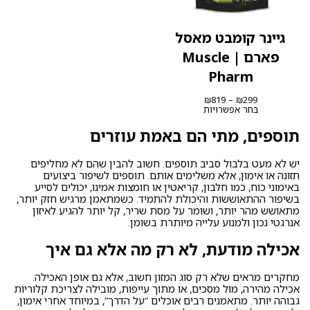
גיינר קומבט מאסל
פארם | Muscle
Pharm
טווח
₪
819
–
₪
299
מחירים:
בחר אפשרויות
עד
תוספים, מתי הם באמת עוזרים
יש לא מעט בלבול סביב תוספים. חשוב להבין שהם לא מחליפים
תזונה או אימון, אלא משלימים אותם. תוספים לשיפור ביצועים
באימוני כוח, כמו חלבון, קריאטין או חומצות אמינו, יכולים לסייע
בשיפור ההתאוששות והיכולת להתמיד. כשמתאמן מרגיש חזק יותר,
מתאושש מהר יותר, ושומר על מסת שריר, קל יותר להגיע לאיזון
אנרגטי נכון ולמנוע עלייה מיותרת בשומן.
אכילה מודעת, לא רק מה אלא גם איך
מחקרים מראים שלא רק סוג המזון חשוב, אלא גם אופן האכילה.
אכילה מהירה, מול מסכים, או מתוך עייפות, מובילה לצריכת קלוריות
גבוהה יותר. מתאמנים רבים אוכלים “על הדרך”, במיוחד אחרי אימון,