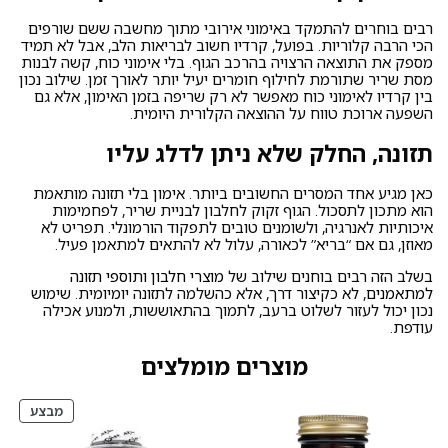
רבים בוחרים להתמקד באימוני אירובי מתוך מחשבה ששם שורפים
הכי הרבה קלוריות. בפועל, קרדיו חשוב לבריאות הלב, אבל לא תמיד
מספק את התוצאה הרצויה בהרכב הגוף. בלי אימוני כוח, קשה לבנות
מסת שריר שתורמת לחילוף חומרים יעיל יותר לאורך זמן. שילוב נכון
בין קרדיו לאימוני כוח מאפשר לא רק שריפה בזמן האימון, אלא גם
השפעה ארוכת טווח על ההוצאה הקלורית היומית.
תזונה, החלק שלא ניתן לדלג עליו
כאן מגיע אחד המסרים החשובים ביותר. אימון בלי תזונה מותאמת
הוא מתכון לתסכול. הגוף זקוק לחלבון לבניית שריר, לפחמימות
איכותיות לאנרגיה, ולשומנים טובים לתפקוד הורמונלי. תפריט לא
מאוזן, גם אם “בריא” לכאורה, עלול לא להתאים למתאמן פעיל.
בשלב הזה רבים בוחנים שילוב של
מוצרי חלבון ותוספי תזונה
למתאמנים
, לא כקיצור דרך, אלא כהשלמה לתזונה יומיומית. שימוש
נכון יכול לעזור לשלוט ברעב, לתמוך בהתאוששות, ולמנוע אכילה
עודפת.
מוצרים מומלצים
מוצרי
מבצע
במבצ