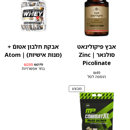
אבץ פיקולינאט
אבקת חלבון אטוםֿ +
סולגאר | Zinc
(מנות אישיות) | Atom
Picolinate
המחיר
המחיר
₪
269
₪
279
המקורי
הנוכחי
בחר אפשרויות
היה:
הוא:
₪
49
₪269.
₪279.
הוספה לסל
מוצרים
מבצע
במבצע