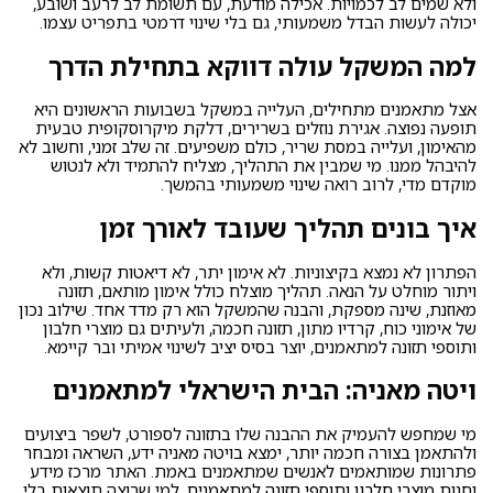
ולא שמים לב לכמויות. אכילה מודעת, עם תשומת לב לרעב ושובע,
יכולה לעשות הבדל משמעותי, גם בלי שינוי דרמטי בתפריט עצמו.
למה המשקל עולה דווקא בתחילת הדרך
אצל מתאמנים מתחילים, העלייה במשקל בשבועות הראשונים היא
תופעה נפוצה. אגירת נוזלים בשרירים, דלקת מיקרוסקופית טבעית
מהאימון, ועלייה במסת שריר, כולם משפיעים. זה שלב זמני, וחשוב לא
להיבהל ממנו. מי שמבין את התהליך, מצליח להתמיד ולא לנטוש
מוקדם מדי, לרוב רואה שינוי משמעותי בהמשך.
איך בונים תהליך שעובד לאורך זמן
הפתרון לא נמצא בקיצוניות. לא אימון יתר, לא דיאטות קשות, ולא
ויתור מוחלט על הנאה. תהליך מוצלח כולל אימון מותאם, תזונה
מאוזנת, שינה מספקת, והבנה שהמשקל הוא רק מדד אחד. שילוב נכון
של אימוני כוח, קרדיו מתון, תזונה חכמה, ולעיתים גם מוצרי חלבון
ותוספי תזונה למתאמנים, יוצר בסיס יציב לשינוי אמיתי ובר קיימא.
ויטה מאניה: הבית הישראלי למתאמנים
מי שמחפש להעמיק את ההבנה שלו בתזונה לספורט, לשפר ביצועים
ולהתאמן בצורה חכמה יותר, ימצא בויטה מאניה ידע, השראה ומבחר
פתרונות שמותאמים לאנשים שמתאמנים באמת. האתר מרכז מידע
וחנות
מוצרי חלבון ותוספי תזונה למתאמנים
, למי שרוצה תוצאות בלי