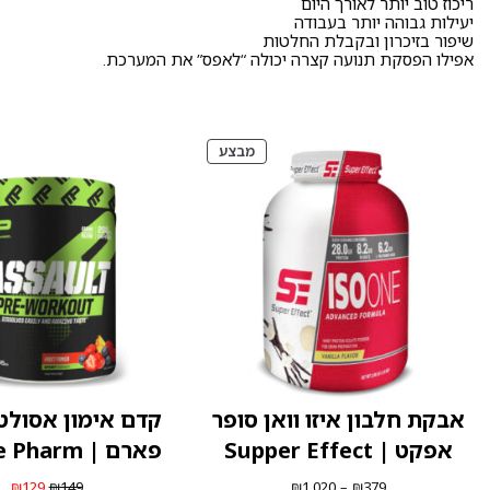
ריכוז טוב יותר לאורך היום
יעילות גבוהה יותר בעבודה
שיפור בזיכרון ובקבלת החלטות
אפילו הפסקת תנועה קצרה יכולה “לאפס” את המערכת.
מוצרים
מבצע
במבצע
אבקת חלבון איזו וואן סופר
קדם אימון אסולט
אפקט | Supper Effect
פארם | Muscle Pharm
טווח
המחיר
המ
₪
129
₪
149
₪
1,020
–
₪
379