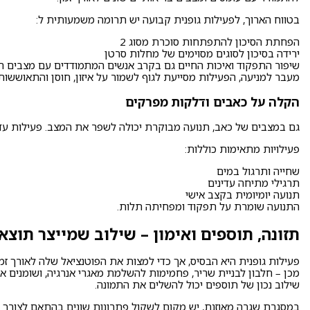
בטווח הארוך, לפעילות גופנית קבועה יש תרומה משמעותית ל:
הפחתת הסיכון להתפתחות סוכרת מסוג 2
ירידה בסיכון לסוגים מסוימים של מחלות סרטן
שיפור התפקוד ואיכות החיים גם בקרב אנשים המתמודדים עם מצבים רפ
מעבר למניעה, הפעילות מסייעת לגוף לשמור על איזון, חוסן והתאוששות 
הקלה על כאבים ודלקות מפרקים
גם במצבים של כאב, תנועה מבוקרת יכולה לשפר את המצב. פעילות ע
פעילויות מתאימות כוללות:
שחייה ותרגול במים
תרגילי מתיחה עדינים
תנועה יומיומית בקצב אישי
התנועה שומרת על תפקוד ומפחיתה תלות.
תזונה, תוספים ואימון – שילוב שמייצר תוצא
פעילות גופנית היא הבסיס, אך כדי למצות את הפוטנציאל שלה לאורך זמן
מכן – חלבון לבניית שריר, פחמימות להשלמת מאגרי אנרגיה, ושומנים א
שילוב נכון של תוספים יכול להשלים את התמונה.
במסגרת שגרה מאוזנת, יש מקום לשקול פתרונות שונים בהתאם לצורך הא