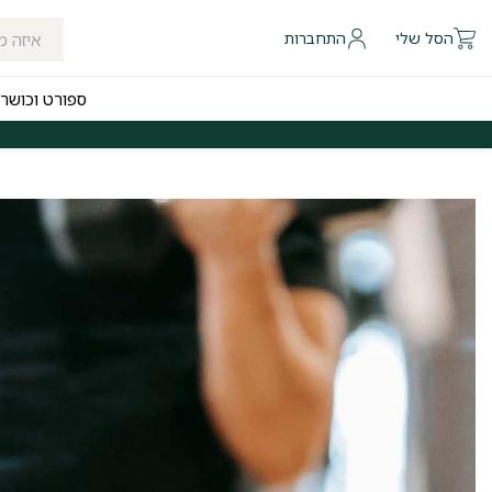
הסל שלי
התחברות
ספורט וכושר
 להיום לאזורי חלוקה נבחרים
משלוחים חינם לכל הארץ בקנייה מעל ₪249