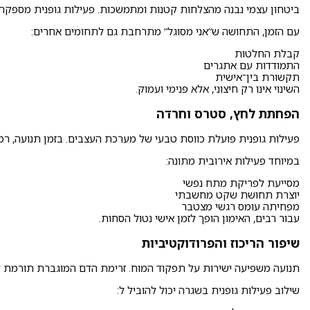
ביטחון עצמי נבנה מהצלחות קטנות ומתמשכות. פעילות גופנית מספקת ח
עם הזמן, התחושה ש”אני מסוגל” מתרחבת גם לתחומים אחרים:
קבלת החלטות
התמודדות עם אתגרים
תקשורת בין־אישית
השינוי אינו רק חיצוני, אלא פנימי ועמוק.
הפחתת לחץ, סטרס וחרדה
פעילות גופנית פועלת כווסת טבעי של מערכת העצבים. בזמן תנועה, רמות
במיוחד פעילות אירובית מתונה:
מסייעת לפריקת מתח נפשי
יוצרת תחושת שקט מחשבתי
מפחיתה עומס רגשי מצטבר
עבור רבים, האימון הופך לזמן אישי נטול הסחות.
שיפור הריכוז והפרודוקטיביות
תנועה משפיעה ישירות על תפקוד המוח. זרימת הדם המוגברת תורמת ל
שילוב פעילות גופנית בשגרה יכול להוביל ל: