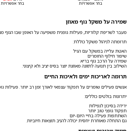
מחירים:
המקורי
הנ
בחר אפשרויות
בחר אפשרויות
היה:
הו
עד
₪149.
9.
שמירה על משקל גוף מאוזן
מעבר לשריפת קלוריות, פעילות גופנית משפיעה על האופן שבו הגוף מנה
תרומתה לניהול משקל כוללת:
האטת עלייה במשקל עם הגיל
שיפור חילוף החומרים
שמירה על הרכב גוף בריא
השילוב בין תנועה לתזונה מאוזנת יוצר בסיס יציב ולא קיצוני.
תרומה לאריכות ימים ולאיכות החיים
אנשים פעילים שומרים על תפקוד עצמאי לאורך זמן רב יותר. פעילות גופנ
יתרונות בולטים כוללים:
ירידה בסיכון לנפילות
תפקוד גופני טוב יותר
השתתפות פעילה בחיי היום-יום
גם התחלה מאוחרת יחסית יכולה להניב תוצאות חיוביות.