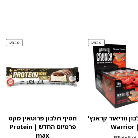
מוצרים
מוצרי
מבצע
מבצע
במבצע
במבצ
ון ווריאור קראנץ'
חטיף חלבון פרוטאין מקס
| Warr
פרמיום החדש | Protein
max
טווח
₪
189
–
₪
79