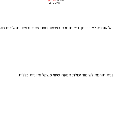
וכחי
המקורי
הנוכחי
הוספה לסל
א:
היה:
הוא:
₪119.
₪139.
₪12
ל אנרגיה לאורך זמן. היא תומכת בשימור מסת שריר ובאיזון תהליכים מטב
ית תורמת לשימור יכולת תנועה, שיווי משקל וחיוניות כללית.