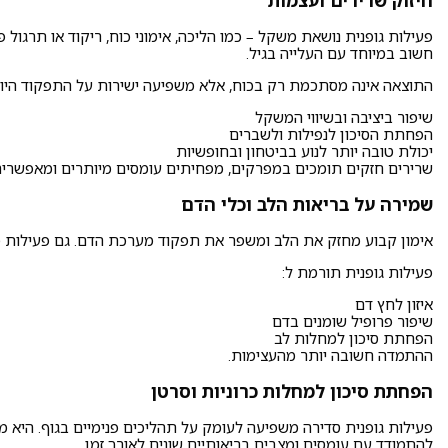
חיזוק שרירים ועצמות
פעילות גופנית נושאת משקל – כמו הליכה, אימוני כוח, ריקוד או תרגול
חשוב במיוחד עם העלייה בגיל.
התוצאה אינה מסתכמת רק בכוח, אלא משפיעה ישירות על התפקוד היומי
שיפור ביציבה ובשיווי המשקל
הפחתת הסיכון לנפילות ולשברים
יכולת טובה יותר לנוע בביטחון ובחופשיות
שרירים חזקים תומכים במפרקים, מפחיתים עומסים מיותרים ומאפשרים לב
שמירה על בריאות הלב וכלי הדם
אימון קבוע מחזק את הלב ומשפר את תפקוד מערכת הדם. גם פעילות 
פעילות גופנית תורמת ל:
איזון לחץ דם
שיפור פרופיל שומנים בדם
הפחתת סיכון למחלות לב
ההתמדה חשובה יותר מהעצימות.
הפחתת סיכון למחלות כרוניות וסרטן
פעילות גופנית סדירה משפיעה לעומק על תהליכים פנימיים בגוף. היא מ
להתמודד עם עומסים ומצבים בריאותיים שונים לאורך זמן.