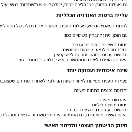
גם פעילות מתונה, כמו הליכה יומית, יכולה לשמש כ“שסתום” רגשי יעיל 
עלייה ברמות האנרגיה הכלליות
למרות המאמץ הנדרש, פעילות גופנית משפרת את היכולת של הגוף לייצר
עם הזמן, ניתן להבחין בשינויים כמו:
פחות תשישות בסוף יום עבודה
יכולת טובה לבצע משימות יומיומיות
תחושת ערנות גבוהה יותר גם ללא קפאין
האנרגיה הופכת ליציבה ומתמשכת, ולא לתלויה ב”בוסט” רגעי.
שינה איכותית ועמוקה יותר
פעילות גופנית מסייעת לאיזון השעון הביולוגי ולשחרור מתחים שמצטבר
יתרונות נפוצים בתחום השינה:
הירדמות מהירה
פחות יקיצות ליליות
תחושת רעננות גבוהה יותר בבוקר
כאשר השינה משתפרת, גם התפקוד היומיומי משתפר – פיזית ומנטלית.
חיזוק הביטחון העצמי והדימוי האישי