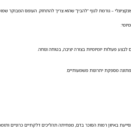
 פונקציונלי – גורמת לגוף “להבין” שהוא צריך להתחזק. העומס המבוקר ש
ומי:
צע פעולות יומיומיות בצורה יציבה, בטוחה ונוחה.
מתונה מספקת יתרונות משמעותיים.
סייעת באיזון רמות הסוכר בדם, מפחיתה תהליכים דלקתיים כרוניים ותומ