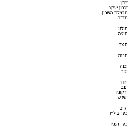
זיתן
זכרון יעקב
חבצלת השרון
חדרה
חולון
חיפה
חמד
חרות
יבנה
יגור
יהוד
ינוב
ירקונה
ישרש
יקום
כפר ביל"ו
כפר הנגיד