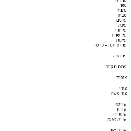
נורדיה
נשר
נתניה
סביון
עדנים
עינת
עין ורד
עין שריד
עיינות
פרדס חנה – כרכור
פרדסיה
פתח תקווה
צופית
צורן
צור משה
קדימה
קדרון
קיסריה
קרית אתא
קרית אונו