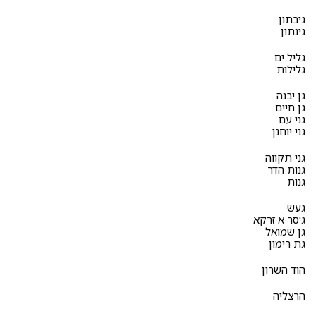
גיבתון
גינתון
גליל ים
גלילות
גן יבנה
גן חיים
גני עם
גני יוחנן
גני תקווה
גנות הדר
גנות
געש
ג'סר א זרקא
גן שמואל
גת רימון
הוד השרון
הרצליה