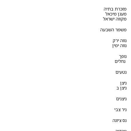
מזכרת בתיה
מעגן מיכאל
מקווה ישראל
משמר השבעה
נווה ירק
נווה ימין
נופך
נחלים
נטעים
ניצן
ניצן ב
ניצנים
ניר צבי
נס ציונה