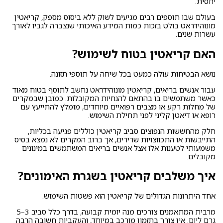
יחסית.
בעולם שבו תוספים רבים מגיעים לשוק ללא ביסוס מספק, קריאטין
מונוהידראט בולט בזכות כמות המידע האיכותי שנצברה לגביו לאורך
עשרות שנים.
האם קריאטין בטוח לשימוש?
נושא הבטיחות עולה כמעט בכל שיחה על תוספי תזונה.
עבור אנשים בריאים, קריאטין מונוהידראט נחשב לתוסף בטוח מאוד
כאשר משתמשים בו בהתאם להנחיות המקובלות. כמובן שבמקרים
של מחלות רקע או מצבים רפואיים מיוחדים, מומלץ להתייעץ עם
רופא או דיאטן קליני לפני תחילת השימוש.
חלק מהחששות הנפוצים סביב קריאטין כוללים פגיעה בכליות,
התייבשות או התכווצויות שרירים, אך ברוב המקרים לא נמצא בסיס
משמעותי לטענות אלו אצל אנשים בריאים המשתמשים במינונים
מקובלים.
איך משלבים קריאטין בשגרת האימונים?
אחד היתרונות הגדולים של קריאטין הוא פשטות השימוש.
מרבית המתאמנים צורכים מנה יומית קבועה, בדרך כלל סביב 3–5
גרם ליום. אין צורך בתזמון מורכב במיוחד, והעקביות חשובה הרבה