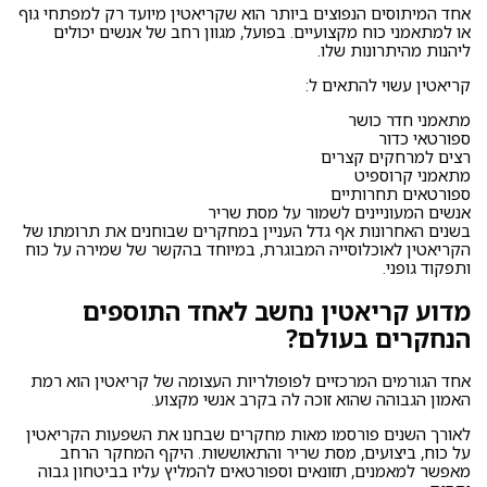
אחד המיתוסים הנפוצים ביותר הוא שקריאטין מיועד רק למפתחי גוף
או למתאמני כוח מקצועיים. בפועל, מגוון רחב של אנשים יכולים
ליהנות מהיתרונות שלו.
קריאטין עשוי להתאים ל:
מתאמני חדר כושר
ספורטאי כדור
רצים למרחקים קצרים
מתאמני קרוספיט
ספורטאים תחרותיים
אנשים המעוניינים לשמור על מסת שריר
בשנים האחרונות אף גדל העניין במחקרים שבוחנים את תרומתו של
הקריאטין לאוכלוסייה המבוגרת, במיוחד בהקשר של שמירה על כוח
ותפקוד גופני.
מדוע קריאטין נחשב לאחד התוספים
הנחקרים בעולם?
אחד הגורמים המרכזיים לפופולריות העצומה של קריאטין הוא רמת
האמון הגבוהה שהוא זוכה לה בקרב אנשי מקצוע.
לאורך השנים פורסמו מאות מחקרים שבחנו את השפעות הקריאטין
על כוח, ביצועים, מסת שריר והתאוששות. היקף המחקר הרחב
מאפשר למאמנים, תזונאים וספורטאים להמליץ עליו בביטחון גבוה