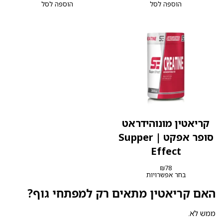
המקורי
הנוכחי
המקורי
הנוכחי
הוספה לסל
הוספה לסל
היה:
הוא:
היה:
הוא:
₪39.
₪59.
₪119.
₪139.
קריאטין מונוהידראט
סופר אפקט | Supper
Effect
₪
78
בחר אפשרויות
האם קריאטין מתאים רק למפתחי גוף?
ממש לא.