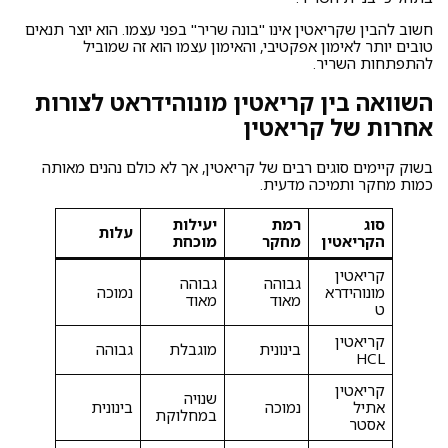
חשוב להבין שקריאטין אינו "בונה שריר" בפני עצמו. הוא יוצר תנאים
טובים יותר לאימון אפקטיבי, והאימון עצמו הוא זה שמוביל
להתפתחות השריר.
השוואה בין קריאטין מונוהידראט לצורות
אחרות של קריאטין
בשוק קיימים סוגים רבים של קריאטין, אך לא כולם נהנים מאותה
כמות מחקר ותמיכה מדעית.
סוג
רמת
יעילות
עלות
הקריאטין
מחקר
מוכחת
קריאטין
גבוהה
גבוהה
מונוהידרא
נמוכה
מאוד
מאוד
ט
קריאטין
בינונית
מוגבלת
גבוהה
HCL
קריאטין
שנויה
אתיל
נמוכה
בינונית
במחלוקת
אסטר