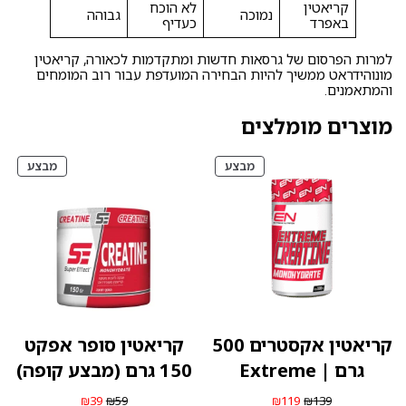
קריאטין
לא הוכח
נמוכה
גבוהה
באפרד
כעדיף
למרות הפרסום של גרסאות חדשות ומתקדמות לכאורה, קריאטין
מונוהידראט ממשיך להיות הבחירה המועדפת עבור רוב המומחים
והמתאמנים.
מוצרים מומלצים
מוצרים
מוצרי
מבצע
מבצע
במבצע
במבצ
קריאטין אקסטרים 500
קריאטין סופר אפקט
גרם | Extreme
150 גרם (מבצע קופה)
המחיר
המחיר
המחיר
המחיר
₪
39
₪
59
₪
119
₪
139