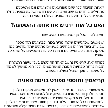
זו אחת הסיבות לכך שגם ספורטאים מקצועיים וגם מתאמנים
מתחילים בוחרים בו שוב ושוב. הוא אינו דורש השקעה כספית גדולה
ומציע יחס עלות-תועלת מהטובים בעולם תוספי התזונה.
האם כל אחד ירגיש את אותה ההשפעה?
חשוב לזכור שכל גוף מגיב בצורה מעט שונה.
יש אנשים שמרגישים שיפור מהיר בכוח ובביצועים תוך מספר
שבועות, בעוד אחרים מבחינים בשינויים מתונים יותר. גורמים כמו
גנטיקה, תזונה, סוג האימונים ורמת הפעילות משפיעים על התוצאה
הסופית.
למרות זאת, קריאטין נחשב לאחד התוספים בעלי שיעור ההצלחה
הגבוה ביותר מבחינת תגובת המשתמשים. ולכן, הוא ממשיך לשמור
על מעמדו כתוסף מוביל בעולם הספורט.
קריאטין ותוספי ספורט בויטה מאניה
מי שמעוניין ללמוד יותר על קריאטין למתאמנים, אבקות חלבון,
חטיפי חלבון
ותוספי ספורט נוספים, יכול למצוא באתר
ויטה מאניה
מגוון רחב של מידע מקצועי ומוצרים המיועדים לספורטאים
ולמתאמנים בכל הרמות. שילוב נכון בין תזונה, אימונים ומוצרי חלבון
איכותיים לספורטאים יכול לסייע בבניית שגרת כושר יעילה ומותאמת