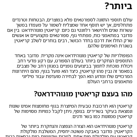
ביותר?
עולם תוספי התזונה לספורטאים מלא במוצרים, הבטחות וטרנדים
מתחלפים, אך יש תוסף אחד שמצליח לשמור על מעמדו במשך
עשרות שנים ולהישאר רלוונטי גם כיום: קריאטין מונוהידראט. בין אם
מדובר במתאמני כוח, מפתחי גוף, ספורטאים מקצועיים או אנשים
שרק החלו את דרכם בחדר הכושר, רבים בוחרים לשלב קריאטין
בשגרת האימונים שלהם.
הפופולריות של קריאטין מונוהידראט אינה מקרית. מדובר באחד
התוספים הנחקרים ביותר בעולם הספורט, עם רקע מדעי רחב
ויכולת מוכחת לתמוך בביצועים גופניים במגוון רחב של מצבים.
במאמר זה נבין מהו קריאטין, כיצד הוא פועל בגוף, מהם היתרונות
המרכזיים שלו ומדוע הוא הפך לבחירה מועדפת עבור מיליוני
מתאמנים ברחבי העולם.
מהו בעצם קריאטין מונוהידראט?
קריאטין הוא תרכובת טבעית המיוצרת בגוף מחומצות אמינו שונות
ונמצאת בעיקר בשרירים. בנוסף, ניתן לקבל כמויות מסוימות של
קריאטין ממזונות כמו בשר ודגים.
קריאטין מונוהידראט הוא הצורה הנפוצה והנחקרת ביותר של
הקריאטין. מדובר באבקה פשוטה יחסית, המשלבת מולקולת
קריאטין עם מולקולת מים אחת. למרות שקיימות כיום גרסאות רבות