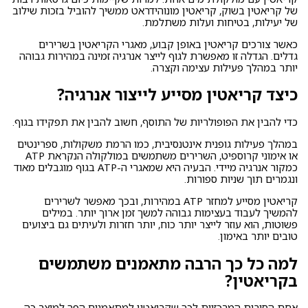
של קריאטין בשוק, קריאטין מונוהידראט ממשיך להוביל בזכות שילוב
של יעילות, בטיחות ועלות משתלמת.
כאשר צורכים קריאטין באופן קבוע, מאגרי הקריאטין בשרירים
גדלים. הגדלה זו מאפשרת לגוף לייצר אנרגיה זמינה במהירות גבוהה
יותר במהלך פעילות עצימה וקצרה.
כיצד קריאטין מסייע לייצור אנרגיה?
כדי להבין את הפופולריות של התוסף, חשוב להבין את תפקידו בגוף.
במהלך פעילות גופנית אינטנסיבית, כמו הרמת משקולות, ספרינטים
או אימוני קרוספיט, השרירים משתמשים במולקולה הנקראת ATP
כמקור אנרגיה מיידי. הבעיה היא שמאגרי ה-ATP בגוף מוגבלים מאוד
ונגמרים תוך שניות ספורות.
קריאטין מסייע למחזר ATP במהירות, ובכך מאפשר לשרירים
להמשיך לעבוד בעצימות גבוהה למשך זמן ארוך יותר. במילים
פשוטות, הוא עוזר לייצר יותר כוח, יותר חזרות ולעיתים גם ביצועים
טובים יותר באימון.
למה כל כך הרבה מתאמנים משתמשים
בקריאטין?
אחת הסיבות המרכזיות לכך שקריאטין למתאמנים הפך למוצר כה