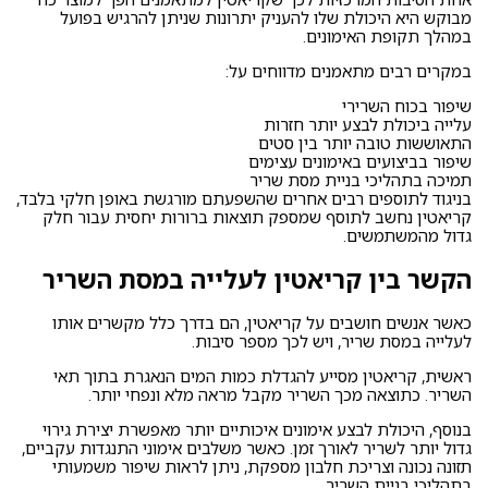
מבוקש היא היכולת שלו להעניק יתרונות שניתן להרגיש בפועל
במהלך תקופת האימונים.
במקרים רבים מתאמנים מדווחים על:
שיפור בכוח השרירי
עלייה ביכולת לבצע יותר חזרות
התאוששות טובה יותר בין סטים
שיפור בביצועים באימונים עצימים
תמיכה בתהליכי בניית מסת שריר
בניגוד לתוספים רבים אחרים שהשפעתם מורגשת באופן חלקי בלבד,
קריאטין נחשב לתוסף שמספק תוצאות ברורות יחסית עבור חלק
גדול מהמשתמשים.
הקשר בין קריאטין לעלייה במסת השריר
כאשר אנשים חושבים על קריאטין, הם בדרך כלל מקשרים אותו
לעלייה במסת שריר, ויש לכך מספר סיבות.
ראשית, קריאטין מסייע להגדלת כמות המים הנאגרת בתוך תאי
השריר. כתוצאה מכך השריר מקבל מראה מלא ונפחי יותר.
בנוסף, היכולת לבצע אימונים איכותיים יותר מאפשרת יצירת גירוי
גדול יותר לשריר לאורך זמן. כאשר משלבים אימוני התנגדות עקביים,
תזונה נכונה וצריכת חלבון מספקת, ניתן לראות שיפור משמעותי
בתהליכי בניית השריר.