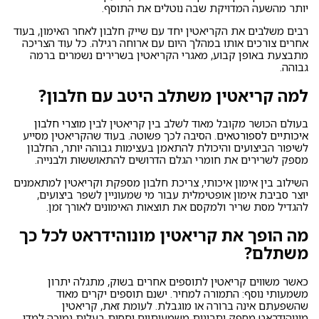
יותר מהשעה המדויקת שבה נוטלים את התוסף.
רבים משלבים את הקריאטין יחד עם שייק חלבון לאחר האימון, בעוד
אחרים צורכים אותו במהלך היום עם ארוחה רגילה. כל עוד הצריכה
מתבצעת באופן קבוע, מאגרי הקריאטין בשרירים נשמרים ברמה
גבוהה.
למה קריאטין משתלב היטב עם חלבון?
בעולם הכושר מקובל מאוד לשלב בין קריאטין לבין
מוצרי חלבון
איכותיים לספורטאים
. הסיבה לכך פשוטה. בעוד שהקריאטין מסייע
לשיפור הביצועים והיכולת להתאמן בעצימות גבוהה יותר, החלבון
מספק לשרירים את חומרי הגלם הדרושים להתאוששות ולבנייה.
השילוב בין אימון איכותי, צריכת חלבון מספקת וקריאטין למתאמנים
יוצר סביבת אימון אופטימלית עבור מי שמעוניין לשפר ביצועים,
להגדיל מסת שריר ולמקסם את תוצאות האימונים לאורך זמן.
מה הופך את קריאטין מונוהידראט לכל כך
משתלם?
כאשר משווים קריאטין לתוספים אחרים בשוק, מתגלה יתרון
משמעותי נוסף: התמורה למחיר. ישנם תוספים יקרים מאוד
שהשפעתם אינה ברורה או מוגבלת. לעומת זאת, קריאטין
מונוהידראט מספק יתרונות משמעותיים יחסית בעלות נמוכה למדי.