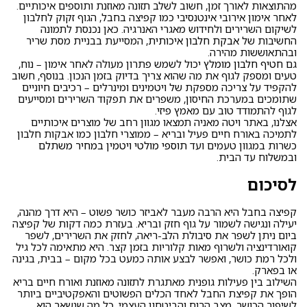
מהתוצאות לאורך זמן, חשוב לשלב תזונה מאוזנת ותוספים איכותיים.
לאחר אימון אירובי אינטנסיבי כמו קפיצה בחבל, הגוף זקוק לחלבון
לשיקום השרירים ולחידוש מאגרי האנרגיה. כאן נכנסת לתמונה
החשיבות של
אבקת חלבון איכותית
, המסייעת בבניית מסת שריר
ובהתאוששות מהירה.
גם
חטיף חלבון מומלץ
יכול לשמש פתרון מעולה לאחר אימון – נוח,
טעים ומספק לגוף את מה שהוא צריך בדיוק בזמן הנכון. בנוסף, חשוב
להקפיד על צריכה מספקת של ויטמינים ומינרלים – רכיבים חיוניים
שתומכים במערכת החיסון, משפרים את תפקוד השרירים ומסייעים
לגוף להתמודד טוב עם מאמץ פיזי.
אצלנו, באתר ויטה מאניה תמצאו מגוון רחב של מוצרים איכותיים
לתמיכה באורח חיים פעיל ובריא – ממוצרי חלבון כמו אבקות חלבון
כשרות במגוון טעמים ועד
תוספי מולטי ויטמין במחיר משתלם
ובמשלוח עד הבית.
לסיכום
קפיצה בחבל היא הרבה מעבר לאביזר כושר פשוט – היא דרך מהנה,
יעילה ונגישה לשמור על גוף חזק ובריא. בעזרת כמה דקות של קפיצה
ביום ניתן לשפר את סיבולת הלב-ריאה, לחזק את השרירים, לשפר
קואורדינציה ולשרוף מאות קלוריות בזמן קצר. היא מתאימה לכל גיל
ולכל רמת כושר, ואפשר לבצע אותה כמעט בכל מקום – בבית, בגינה
או בפארק.
השילוב בין פעילות גופנית מאתגרת לתזונה מאוזנת ואורח חיים בריא
הופך את קפיצת החבל לאחד הכלים הפשוטים והאפקטיביים ביותר
לשיפור הכושר, מצב הרוח והביטחון העצמי. כל מה שנשאר הוא