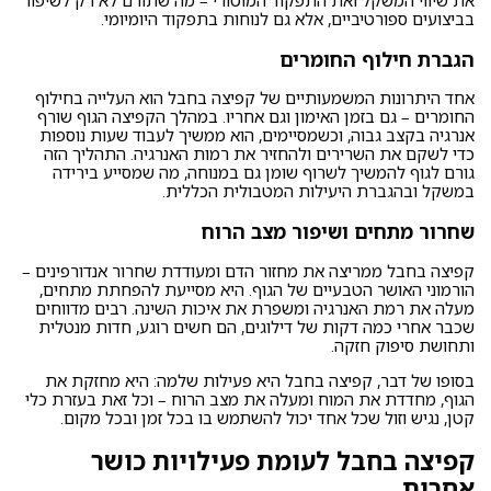
את שיווי המשקל ואת התפקוד המוטורי – מה שתורם לא רק לשיפור
בביצועים ספורטיביים, אלא גם לנוחות בתפקוד היומיומי.
הגברת חילוף החומרים
אחד היתרונות המשמעותיים של קפיצה בחבל הוא העלייה בחילוף
החומרים – גם בזמן האימון וגם אחריו. במהלך הקפיצה הגוף שורף
אנרגיה בקצב גבוה, וכשמסיימים, הוא ממשיך לעבוד שעות נוספות
כדי לשקם את השרירים ולהחזיר את רמות האנרגיה. התהליך הזה
גורם לגוף להמשיך לשרוף שומן גם במנוחה, מה שמסייע בירידה
במשקל ובהגברת היעילות המטבולית הכללית.
שחרור מתחים ושיפור מצב הרוח
קפיצה בחבל ממריצה את מחזור הדם ומעודדת שחרור אנדורפינים –
הורמוני האושר הטבעיים של הגוף. היא מסייעת להפחתת מתחים,
מעלה את רמת האנרגיה ומשפרת את איכות השינה. רבים מדווחים
שכבר אחרי כמה דקות של דילוגים, הם חשים רוגע, חדות מנטלית
ותחושת סיפוק חזקה.
בסופו של דבר, קפיצה בחבל היא פעילות שלמה: היא מחזקת את
הגוף, מחדדת את המוח ומעלה את מצב הרוח – וכל זאת בעזרת כלי
קטן, נגיש וזול שכל אחד יכול להשתמש בו בכל זמן ובכל מקום.
קפיצה בחבל לעומת פעילויות כושר
אחרות