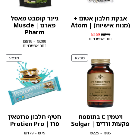
אבקת חלבון אטוםֿ +
גיינר קומבט מאסל
(מנות אישיות) | Atom
פארם | Muscle
Pharm
המחיר
המחיר
₪
269
₪
279
המקורי
הנוכחי
בחר אפשרויות
טווח
₪
819
–
₪
299
היה:
הוא:
מחירים:
בחר אפשרויות
₪269.
₪279.
עד
מוצרים
מוצרי
מבצע
מבצע
במבצע
במבצ
ויטמין C בתוספת
חטיף חלבון פרוטאין
פקעות ורדים | Solgar
פרו | Protien Pro
טווח
טווח
₪
179
–
₪
79
₪
225
–
₪
85