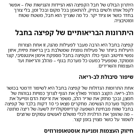
היתרון הבולט של חבל הקפיצה הוא הניידות והנגישות שלו – אפשר
לקפל אותו ולשים בתיק, להתאמן בכל מקום ובכל זמן, בלי צורך
בחדר כושר או ציוד יקר. כל מה שצריך הוא חבל, משטח שטוח
ומוטיבציה.
היתרונות הבריאותיים של קפיצה בחבל
קפיצה בחבל היא הרבה מעבר לפעילות מהנה, זו אחת הצורות
היעילות ביותר של פעילות גופנית שמשלבת בין בריאות פיזית, איזון
נפשי וחיטוב הגוף כולו. הקפיצה בחבל מספקת אימון אינטנסיבי, קצר
וממוקד, שמפעיל כמעט כל מערכת בגוף – מהלב והריאות ועד
העצמות והשרירים.
שיפור סיבולת לב-ריאה
אחת התרומות הגדולות של קפיצה בחבל היא לשיפור דרמטי בכושר
הלב-ריאה. הקצב המהיר מאלץ את הגוף לצרוך כמויות גבוהות של
חמצן, ובכך מחזק את שריר הלב, משפר את זרימת הדם ומייעל את
תפקוד מערכת הנשימה. מחקרים מצאו כי 10 דקות בלבד של קפיצה
בחבל שוות מבחינת השפעה קרדיווסקולרית לשעה של ריצה מתונה
– מה שהופך את הדלגית לכלי מושלם לאנשים עסוקים שרוצים
לשמור על כושר מצוין בזמן קצר.
חיזוק העצמות ומניעת אוסטאופורוזיס