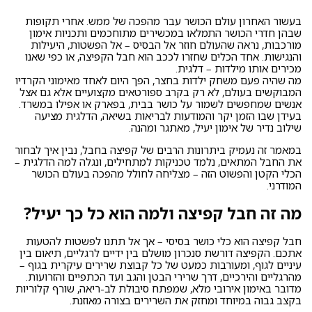
בעשור האחרון עולם הכושר עבר מהפכה של ממש. אחרי תקופות
שבהן חדרי הכושר התמלאו במכשירים מתוחכמים ותכניות אימון
מורכבות, נראה שהעולם חוזר אל הבסיס – אל הפשטות, היעילות
והנגישות. אחד הכלים שחזרו לככב הוא חבל הקפיצה, או כפי שאנו
מכירים אותו מילדות – דלגית.
מה שהיה פעם משחק ילדות בחצר, הפך היום לאחד מאימוני הקרדיו
המבוקשים בעולם, לא רק בקרב ספורטאים מקצועיים אלא גם אצל
אנשים שמחפשים לשמור על כושר בבית, בפארק או אפילו במשרד.
בעידן שבו הזמן יקר והמודעות לבריאות בשיאה, הדלגית מציעה
שילוב נדיר של אימון יעיל, מאתגר ומהנה.
במאמר זה נעמיק ביתרונות הרבים של קפיצה בחבל, נבין איך לבחור
את החבל המתאים, נלמד טכניקות למתחילים, ונגלה למה הדלגית –
הכלי הקטן והפשוט הזה – מצליחה לחולל מהפכה בעולם הכושר
המודרני.
מה זה חבל קפיצה ולמה הוא כל כך יעיל?
חבל קפיצה הוא כלי כושר בסיסי – אך אל תתנו לפשטות להטעות
אתכם. הקפיצה דורשת סנכרון מושלם בין ידיים לרגליים, תיאום בין
עיניים לגוף, ומעורבות כמעט של כל קבוצת שרירים עיקרית בגוף –
מהרגליים והירכיים, דרך שרירי הבטן והגב ועד הכתפיים והזרועות.
מדובר באימון אירובי מלא, שמפתח סיבולת לב-ריאה, שורף קלוריות
בקצב גבוה במיוחד ומחזק את השרירים בצורה מאוזנת.