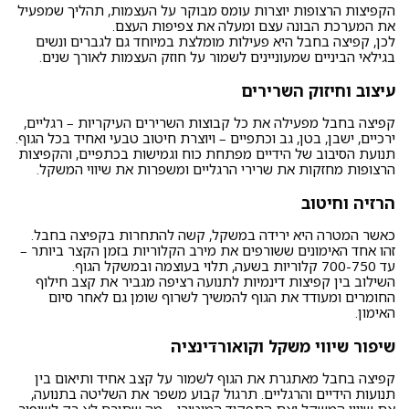
הקפיצות הרצופות יוצרות עומס מבוקר על העצמות, תהליך שמפעיל
את המערכת הבונה עצם ומעלה את צפיפות העצם.
לכן, קפיצה בחבל היא פעילות מומלצת במיוחד גם לגברים ונשים
בגילאי הביניים שמעוניינים לשמור על חוזק העצמות לאורך שנים.
עיצוב וחיזוק השרירים
קפיצה בחבל מפעילה את כל קבוצות השרירים העיקריות – רגליים,
ירכיים, ישבן, בטן, גב וכתפיים – ויוצרת חיטוב טבעי ואחיד בכל הגוף.
תנועת הסיבוב של הידיים מפתחת כוח וגמישות בכתפיים, והקפיצות
הרצופות מחזקות את שרירי הרגליים ומשפרות את שיווי המשקל.
הרזיה וחיטוב
כאשר המטרה היא ירידה במשקל, קשה להתחרות בקפיצה בחבל.
זהו אחד האימונים ששורפים את מירב הקלוריות בזמן הקצר ביותר –
עד 700-750 קלוריות בשעה, תלוי בעוצמה ובמשקל הגוף.
השילוב בין קפיצות דינמיות לתנועה רציפה מגביר את קצב חילוף
החומרים ומעודד את הגוף להמשיך לשרוף שומן גם לאחר סיום
האימון.
שיפור שיווי משקל וקואורדינציה
קפיצה בחבל מאתגרת את הגוף לשמור על קצב אחיד ותיאום בין
תנועות הידיים והרגליים. תרגול קבוע משפר את השליטה בתנועה,