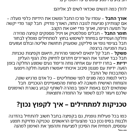
להלן כמה דגשים שכדאי לשים לב אליהם:
אורך החבל
– עמדו על מרכז החבל ומשכו את הידיות כלפי מעלה –
אם קצותיהן מגיעות לגובה החזה, האורך מדויק. חבל קצר מדי יקשה
על תנועה רציפה, וארוך מדי יאט את הקצב.
חומר החבל
– חבלים מפלסטיק או ויניל מספקים קפיצה מהירה
וחלקה ועמידים במיוחד לשימוש בחוץ. למתחילים מומלץ לבחור
חבל בציפוי גומי או סיליקון, שמעניק תחושת שליטה ובולם זעזועים
בעת הפגיעה ברצפה.
משקל
– חבל קל יתאים לאימוני מהירות, תיאום וקפיצות טכניות.
חבל כבד יאתגר את השרירים ויתרום לחיזוק פלג הגוף העליון.
ידיות –
בחרו ידיות עם אחיזה נוחה וריפוד נעים שמונע החלקה בזמן
הזעה. ידיות עם מנגנון סיבוב איכותי יאפשרו תנועה חלקה וימנעו
הסתבכות של החבל.
כדאי לנסות כמה סוגים לפני שמחליטים – כל אדם מרגיש שונה,
והנוחות האישית חשובה לא פחות מהמאפיינים הטכניים. חבל
שמתאים לכם באמת יהפוך במהרה לשותף קבוע בשגרת האימונים
שלכם ויעזור לכם לשמור על התמדה ותוצאות.
טכניקות למתחילים – איך לקפוץ נכון
?
כמו בכל פעילות גופנית, גם בקפיצה בחבל חשוב להתחיל בהדרגה
ולבנות בסיס נכון כבר מהצעדים הראשונים. טכניקה מדויקת תמנע
עומסים, תפחית את הסיכון לפציעות ותהפוך את האימון למהנה
ויעיל.