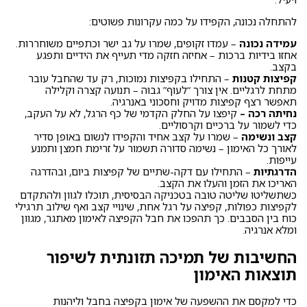
להתחלה נכונה, הקפידו על כמה עקרונות פשוטים:
עמידה נכונה
– עמדו זקופים, שמרו על גב ישר וכתפיים משוחררות.
אחזו בידיות ברכות – אחיזה חזקה מדי תעייף את הידיים ותפגע
בקצב.
קפיצות קטנות
– התחילו בקפיצות נמוכות, רק עד שהחבל עובר
מתחת לרגליים. אין צורך “לעוף” גבוה – תנועה קצרה וקלילה
תאפשר רצף קפיצות מדויק וחסכוני באנרגיה.
נחיתה רכה –
קיפצו על החלק הקדמי של כף הרגל, לא על העקב,
כדי לשמור על ברכיים וקרסוליים.
קצב ונשימה
– שמרו על קצב אחיד והקפידו לנשום באופן סדיר
לאורך כל האימון – נשימה סדורה תשמור על זרימת חמצן ותמנע
עייפות.
הדרגתיות
– התחילו עם דקה-שתיים של קפיצות ביום, ובהדרגה
האריכו את הזמן והעלו את הקצב.
כשתשליטו שליטה טובה בטכניקה הבסיסית, תוכלו לגוון ולהתקדם
לקפיצות כפולות, קפיצה על רגל אחת, שינויי קצב ואף שילוב תרגילי
כוח בין הסבבים. כך תהפכו את חבל הקפיצה לאימון מאתגר, מגוון
ומלא אנרגיה.
החשיבות של תמיכה תזונתית לשיפור
תוצאות האימון
כדי למקסם את ההשפעה של אימון בקפיצה בחבל וליהנות