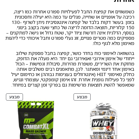
כשמשווים את קפיצת החבל לפעילויות ספורט אחרות כמו ריצה,
רכיבה על אופניים או שחייה, מגלים עד כמה היא יעילה וחסכונית
בזמן. בעשר דקות בלבד של קפיצה אינטנסיבית ניתן לשרוף 130-
150 קלוריות, תוצאה הדומה לריצה של כחצי שעה בקצב בינוני.
בנוסף, הדלגית אינה דורשת ציוד יקר, שטח גדול או גישה למתקנים –
מספיקים כמה מטרים פנויים, זוג נעלי ספורט וחבל איכותי כדי ליהנות
מאימון מלא לגוף כולו.
בהשוואה לאימוני כוח בחדר כושר, קפיצה בחבל מספקת שילוב
ייחודי של אימון אירובי ואנאירובי גם יחד: היא מעלה את הדופק,
מחזקת את השרירים, משפרת מהירות, סיבולת וגמישות – הכול
באימון אחד דינמי ומאתגר. לכן, מתאמנים רבים משלבים אותה
כחלק מאימוני HIIT (אינטרוולים בעצימות גבוהה) או כחימום יעיל
לפני כל פעילות גופנית אחרת. זהו אימון קומפקטי, עוצמתי ונגיש,
שמאפשר להשיג תוצאות מרשימות גם בפרקי זמן קצרים במיוחד.
מוצרים
מוצרי
מבצע
מבצע
במבצע
במבצ