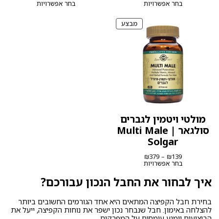
מחירים:
מחירים:
בחר אפשרויות
בחר אפשרויות
עד
עד
מוצרים
מבצע
במבצע
מולטי ויטמין לגברים
סולגאר | Multi Male
Solgar
טווח
₪
379
–
₪
139
מחירים:
בחר אפשרויות
עד
איך לבחור את החבל הנכון עבור
כם?
בחירת חבל הקפיצה המתאים היא אחד הגורמים החשובים ביותר
להצלחה באימון. חבל שנבחר נכון ישפר את נוחות הקפיצה, ייעל את
הביצועים וימנע עומסים על המפרקים.