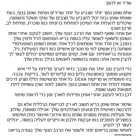
שריר או להפך.
אחוז שומן נמוך יותר מצביע על יותר שרירים ופחות שומן בגוף, בעוד
שאחוז שומן גבוה יכול להצביע על מצבים של עודף משקל והשמנה,
שיכולים להעלות את הסיכון למחלות כרוניות כמו סוכרת, מחלות לב,
סרטן ושבץ.
אם אתה שואף לשפר את הרכב הגוף שלך, חשוב לעקוב אחרי אחוז
השומן ולשאוף לשמור עליו בטווח בריא המתואם לגיל ולמין שלך.
כמובן, אין מדד אחד שמתאים לכל אחד, ואחוז השומן האופטימלי
משתנה בין אנשים לפי פרמטרים אישיים כמו רמת הפעילות, גיל,
ומטרות בריאותיות. עם זאת, קווים מנחים מסוימים יכולים לעזור לך
להבין איפה אתה נמצא בהשוואה לאנשים בגילך ובמין שלך.
כדי להבין טוב יותר את מצבך, כדאי לערוך מדידות על ידי איש
מקצוע מוסמך באמצעות כלים כמו קליפרים לעור, בדיקות עכבה
ביו-חשמלית או סריקות DEXA. כל אחד מהשיטות הללו מציע דרכים
שונות למדוד את אחוז השומן בגוף, וחשוב לזכור שהן עשויות לתת
תוצאות מעט שונות,
לכן כדאי לעקוב אחרי אותן מדידות לאורך זמן כדי לראות שיפור.
שימור אחוז שומן בריא חשוב לא רק לבריאות הכללית אלא גם
להרגשה האישית ולביצועים האתלטיים שלך. אכילה מאוזנת, שילוב
של פעילות גופנית מסוגים שונים (כמו אירובי ואימוני כוח) ושימוש
במוצרים תומכים כמו אבקות חלבון או
גיינרים לעליה במסה
, יכולים
לעזור לך להגיע
לאחוזי שומן בריאים יותר ולשפר את הרכב הגוף שלך בצורה בריאה
וממוקדת.