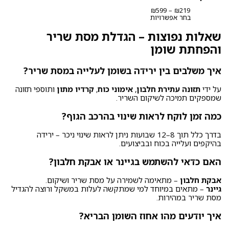
טווח
₪
599
–
₪
219
מחירים:
בחר אפשרויות
עד
שאלות נפוצות – הגדלת מסת שריר
והפחתת שומן
איך משלבים בין ירידה בשומן לעלייה במסת שריר?
על ידי
תזונה עתירת חלבון
,
אימוני כוח
,
קרדיו מתון
ותוספי תזונה
שמספקים תמיכה לשיקום השריר.
כמה זמן לוקח לראות שינוי בהרכב הגוף?
בדרך כלל תוך 8–12 שבועות ניתן לראות שינוי ניכר – ירידה
בהיקפים ועלייה בכוח ובביצועים.
האם כדאי להשתמש בגיינר או אבקת חלבון?
אבקת חלבון
– מתאימה לשמירה על מסת שריר ושיקום.
גיינר
– מתאים במיוחד למי שמתקשה לעלות במשקל ורוצה להגדיל
מסת שריר במהירות.
איך יודעים מהו אחוז השומן הבריא?