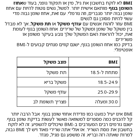
BMI
לא לוקח בחשבון את גיל, מין או תפקוד גופני, בעוד ש
אחוז
השומן בגוף
מותאם אישית יותר. למשל, נשים נוטות להיות עם אחוז
שומן גבוה יותר מגברים, וזה נורמלי. עם זאת, אחוז שומן גבוה מדי
עשוי להיות מסוכן גם לנשים.
BMI עוזר לזהות אנשים עם
עודף משקל
או
תת משקל
, אך לא מבדל
בין משקל של שומן ומשקל של שרירים. אחוז השומן בגוף לעומת
זאת, יכול להראות האם המשקל שלך נובע בעיקר משומן או
משרירים.
בדיוק כמו אחוז השומן בגוף, ישנם קווים מנחים קבועים ל-BMI
אופטימלי:
BMI
מצב משקל
מתחת ל-18.5
תת משקל
18.5-24.9
משקל בריא
25.0-29.9
עודף משקל
30.0 ומעלה
מצריך תשומת לב
BMI אינו יעיל כמעט כמו מדידת אחוזי שומן בגוף. אבל הרבה יותר
קל להכניס כמה מספרים למשוואה מאשר לעשות בדיקת שומן בגוף.
ישנם גורמים רבים המעורבים ב-BMI שיכולים להשפיע. זה לא לוקח
בחשבון את מסת השריר. אז אולי אתה שרירי מאוד ויש לך BMI גבוה,
למרות שאתה רזה ובריא. זה מושפע גם מגיל, מגדר.