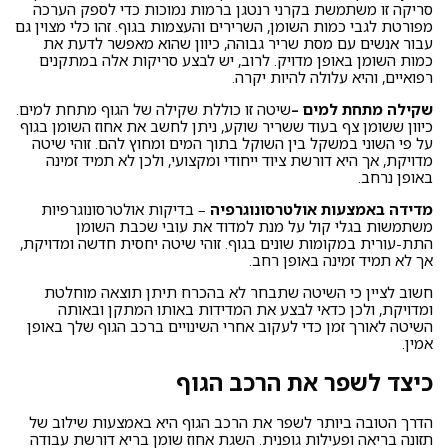
סריקה זו משתמשת בקרני רנטגן ברמות נמוכות כדי לספק הערכה
מפורטת לגבי כמות השומן, השרירים והעצמות בגוף. זהו כלי מצוין גם
עבור אנשים עם מסת שריר גבוהה, כיוון שהוא מאפשר לדעת את
כמות השומן באופן מדויק. לרוב, יש לבצע סריקות אלה במתקנים
רפואיים, והיא עלולה להיות יקרה.
שקילה מתחת למים –
שיטה זו כוללת שקילה של הגוף מתחת למים.
כיוון ששומן צף בעוד ששריר שוקע, ניתן לחשב את אחוז השומן בגוף
על פי השוני במשקל בין השוקל בתוך המים ומחוץ להם. זוהי שיטה
מדויקת, אך היא דורשת ציוד ייחודי ומקצועי, ולכן לא תמיד זמינה
באופן נרחב.
מדידה באמצעות אולטרסונוגרפיה
– בדיקות אולטרסונוגרפיות
משתמשות בגלי קול על מנת למדוד את עובי שכבת השומן
התת-עורית במקומות שונים בגוף. זוהי שיטה יחסית חדשה ומדויקת,
אך לא תמיד זמינה באופן רחב.
חשוב לציין כי השיטה שתבחר לא בהכרח תיתן תוצאה מוחלטת
ומדויקת, ולכן כדאי לבצע את המדידות באותו המתקן ובאותה
השיטה לאורך זמן כדי לעקוב אחרי השינויים ברכב הגוף שלך באופן
אמין.
כיצד לשפר את הרכב הגוף
הדרך הטובה ביותר לשפר את הרכב הגוף היא באמצעות שילוב של
תזונה בריאה ופעילות גופנית. השגת אחוז שומן בריא דורשת עבודה