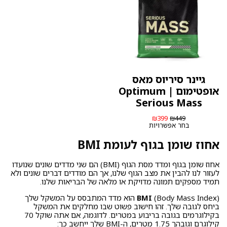
גיינר סיריוס מאס
אופטימום | Optimum
Serious Mass
המחיר
המחיר
₪
399
₪
449
המקורי
הנוכחי
בחר אפשרויות
היה:
הוא:
₪399.
₪449.
אחוז שומן בגוף לעומת BMI
אחוז שומן בגוף ומדד מסת הגוף (BMI) הם שני מדדים שונים שנועדו
לעזור לנו להבין את מצב הגוף שלנו, אך הם מודדים דברים שונים ולא
תמיד מספקים תמונה מדויקת או מלאה של הבריאות שלנו.
BMI
(Body Mass Index) הוא מדד המתבסס על המשקל שלך
ביחס לגובה שלך. זהו חישוב פשוט שבו מחלקים את המשקל
בקילוגרמים בגובה בריבוע במטרים. לדוגמה, אם אתה שוקל 70
קילוגרם וגובהך 1.75 מטרים, ה-BMI שלך ייחשב כך: