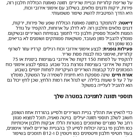
על שריפת קלוריות ובניית שרירים. תזונה מאוזנת הכוללת חלבון רזה,
פירות, ירקות ודגנים מלאים, בשילוב עם אימוני אירובי וכוח,
היא הדרך המיטבית להשיג שיפור משמעותי.
דִיאטה:
להתמקד בתזונה מאוזנת הכוללת שפע של פירות, ירקות,
דגנים מלאים וחלבון רזה. לא לדלג על ארוחות, להקפיד על גודל
המנות ולאכול מספיק חלבון כדי לתמוך בצמיחת השרירים ובשיקום.
מומלץ להגביל מזון מעובד, משקאות ממותקים ושומנים לא בריאים,
כמו שומן רווי.
פעילות גופנית:
לבצע אימוני אירובי וכוח רגילים. קרדיו עוזר לשרוף
קלוריות, ואימוני כוח לבנות מסת שריר.
להקפיד על לפחות 150 דקות של אירובי בעצימות בינונית או 75
דקות של אירובי בעצימות נמרצת בכל שבוע. בנוסף לבצע אימוני כוח
המכוונים לכל קבוצות השרירים העיקריות לפחות יומיים בשבוע.
אורח חיים
: שינה מספקת היא חיונית לשמירה על המשקל, מומלץ
על 7 עד 9 שעות בלילה. יש לנהל את רמות הלחץ, שכן לחץ יכול גם
הוא להוביל לעלייה במשקל.
תוספי תזונה לתמיכה במטרה שלך
כדי להאיץ את תהליך בניית השרירים ולסייע בהורדת אחוז השומן,
חשוב לשלב תוספי תזונה יעילים. בויטה מאניה, תוכל למצוא מגוון
רחב של מוצרים שתומכים במטרות הללו.
אבקות חלבון איכותיות
כמו חלבון מי גבינה יכולות לסייע לך בהבניית שרירים לאחר אימונים,
בעוד
חטיפי חלבון
וויטמינים
כמו ויטמין D ו-B12 תומכים בשיפור