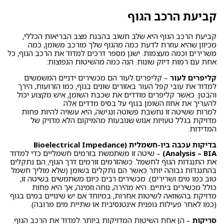
קביעת הרכב הגוף
קביעת הרכב הגוף היא שלב חשוב בהבנת מצב הבריאות הכללי,
מכיוון שהיא עוזרת לדעת כמה מהגוף שלך מורכב משומן, כמה
משרירים וכמה מעצמות. ישנן מספר דרכים למדוד את הרכב הגוף, כל
אחת עם רמות דיוק שונות. הנה כמה מהשיטות הנפוצות:
קליפרים לעור
– קליפרים לעור הם מכשירים ידניים המשמשים
למדוד את עובי קפל העור באזורים שונים בגוף, כמו הזרועות, הירך
והבטן. כאשר קליפרים מודדים את שכבת השומן, איש מקצוע יכול
להעריך את אחוז השומן בגוף על בסיס מדדים אלה.
למרות ששיטה זו נחשבת פשוטה ונגישה, היא עשויה להיות פחות
מדויקת בגלל טעויות אנוש שנובעות מהמיקום הלא מדויק של
המדידות.
בדיקות עכבה ביו-חשמלית (Bioelectrical Impedance
Analysis – BIA)
– שיטה זו משתמשת בזרמים חשמליים כדי למדוד
את התנגדות הגוף לחשמל. כשהזרמים זורמים דרך הגוף, הם נתקלים
בהתנגדות גבוהה יותר כאשר הם נתקלים בשומן (שלא מוליך חשמל
טוב כמו מים ושרירים). מכשירים רבים כיום משתמשים בשיטה זו,
כולל מכשירים ביתיים. היא מהירה, נוחה וזמינה, אך היא פחות
מדויקת בהשוואה לשיטות אחרות, במיוחד אם יש שינויים במים בגוף
(כמו לאחר פעילות גופנית אינטנסיבית או שתיית מים מרובה).
סריקות
– הן אחת השיטות המדויקות ביותר למדוד את הרכב הגוף.