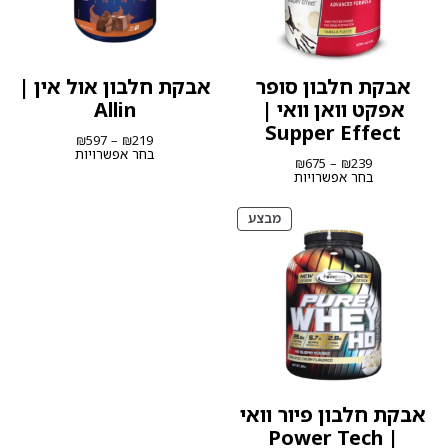
אבקת חלבון סופר
אבקת חלבון אול אין |
אפקט וואן וואי |
Allin
Supper Effect
טווח
₪
597
–
₪
219
מחירים:
בחר אפשרויות
טווח
₪
675
–
₪
239
מחירים:
בחר אפשרויות
עד
עד
מוצרים
מבצע
במבצע
אבקת חלבון פיור וואי
| Power Tech