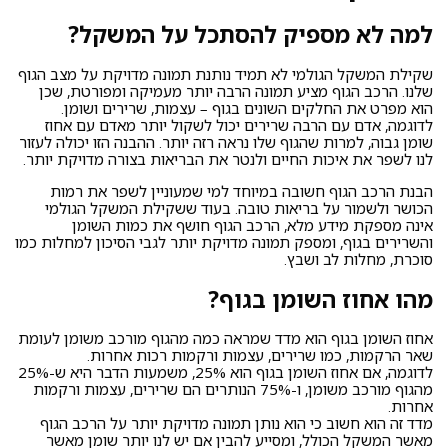
למה לא מספיק להסתכל על המשקל?
שקילת המשקל הגולמי לא תמיד נותנת תמונה מדויקת על מצב הגוף
שלנו. הרכב הגוף מציע תמונה הרבה יותר מעמיקה ומפורטת, שכן
הוא מפרט את החלקים השונים בגוף – עצמות, שרירים ושומן.
לדוגמה, אדם עם הרבה שרירים יכול לשקול יותר מאדם עם אחוז
שומן גבוה, למרות שהגוף שלו נראה רזה יותר. ההבנה הזו יכולה לעזור
לנו לשפר את איכות החיים ולנטר את הבריאות בצורה מדויקת יותר.
הבנת הרכב הגוף חשובה במיוחד למי שמעוניין לשפר את רמות
הכושר ולשמור על בריאות טובה. בעוד ששקילת המשקל הגולמי
אינה מספקת מידע מלא, הרכב הגוף חושף את כמות השומן
והשרירים בגוף, ומספק תמונה מדויקת יותר לגבי הסיכון למחלות כמו
סוכרת, מחלות לב ושבץ.
מהו אחוז השומן בגוף?
אחוז השומן בגוף הוא מדד שמראה כמה מהגוף מורכב משומן לעומת
שאר הרקמות, כמו שרירים, עצמות ורקמות רכות אחרות.
לדוגמה, אם אחוז השומן בגוף הוא 25%, משמעות הדבר היא ש-25%
מהגוף מורכב משומן, ו-75% הנותרים הם שרירים, עצמות ורקמות
אחרות.
מדד זה הוא חשוב כי הוא נותן תמונה מדויקת יותר על הרכב הגוף
מאשר המשקל הכולל, ומסייע להבין אם יש לנו יותר שומן מאשר