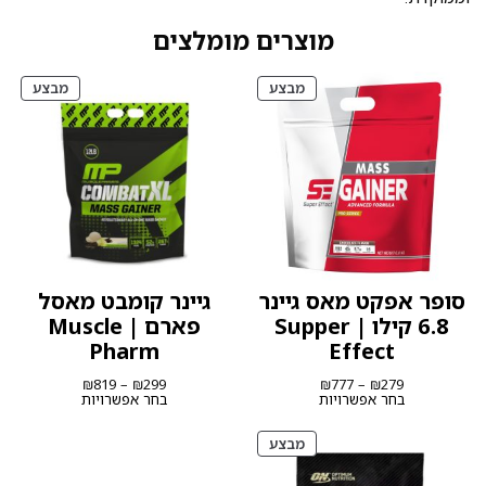
מוצרים מומלצים
מוצרים
מוצרי
מבצע
מבצע
במבצע
במבצ
סופר אפקט מאס גיינר
גיינר קומבט מאסל
6.8 קילו | Supper
פארם | Muscle
Pharm
Effect
טווח
טווח
₪
819
–
₪
299
₪
777
–
₪
279
מחירים:
מחירים:
בחר אפשרויות
בחר אפשרויות
עד
עד
מוצרים
מבצע
במבצע