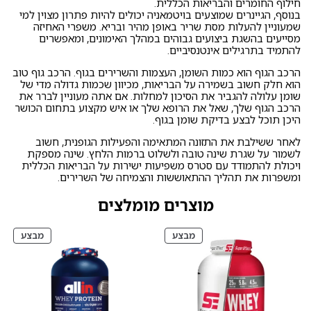
חילוף החומרים והבריאות הכללית.
בנוסף, הגיינרים שמוצעים בויטמאניה יכולים להיות פתרון מצוין למי
שמעוניין להעלות מסת שריר באופן מהיר ובריא. משפרי האחיזה
מסייעים בהשגת ביצועים גבוהים במהלך האימונים, ומאפשרים
להתמיד בתרגילים אינטנסיביים.
הרכב הגוף הוא כמות השומן, העצמות והשרירים בגוף. הרכב גוף טוב
הוא חלק חשוב בשמירה על הבריאות, מכיוון שכמות גדולה מדי של
שומן עלולה להגביר את הסיכון למחלות. אם אתה מעוניין לברר את
הרכב הגוף שלך, שאל את הרופא שלך או איש מקצוע בתחום הכושר
היכן תוכל לבצע בדיקת שומן בגוף.
לאחר ששילבת את התזונה המתאימה והפעילות הגופנית, חשוב
לשמור על שגרת שינה טובה ולשלוט ברמות הלחץ. שינה מספקת
ויכולת להתמודד עם סטרס משפיעות ישירות על הבריאות הכללית
ומשפרות את תהליך ההתאוששות והצמיחה של השרירים.
מוצרים מומלצים
מוצרים
מוצרי
מבצע
מבצע
במבצע
במבצ