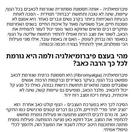
פיברומיאלגיה – אותה תסמונת מסתורית שגורמת לכאבים בכל הגוף,
עייפות, שינה לא טובה ותחושת "כבדות" תמידית – הפכה לאחת
הבעיות השכיחות ביותר בקרב נשים וגברים כאחד. היא אמנם לא
מסכנת חיים, אבל משפיעה מאוד על איכות החיים. בשנים האחרונות
מחקרים רבים מראים שדווקא כושר גופני יכול לעזור להפחית את
הכאב, לשפר את מצב הרוח ואפילו להחזיר תחושת שליטה על הגוף.
במאמר הזה נבדוק לעומק – האם זה באמת עובד, אילו סוגי פעילות
הכי מומלצים, ואיך להתחיל בצורה חכמה ובטוחה.
מהי בעצם פיברומיאלגיה ולמה היא גורמת
לכל כך הרבה כאב?
פיברומיאלגיה (Fibromyalgia) היא תסמונת כרונית שגורמת לכאב
מפושט בכל הגוף, בעיקר בשרירים וברקמות הרכות. אנשים
שסובלים ממנה מתארים תחושת רגישות גבוהה, כאילו כל מגע קל
יכול להכאיב. מלבד הכאב, מופיעים גם עייפות קשה, שינה לא
איכותית, בעיות ריכוז ומצב רוח ירוד.
הסיבה לכך היא במערכת העצבים – הגוף קולט כאב אחרת. הוא
"מגיב יותר מדי" לגירויים, ולכן גם דברים קטנים מרגישים כמו התקף
כאב. זה גורם לרבים להימנע מתנועה או פעילות גופנית מחשש
להחמיר את המצב. אבל דווקא כאן מגיעה ההפתעה: פעילות גופנית
מתונה ומתוכננת היטב יכולה לשבור את המעגל הזה, ולהפוך לכלי
טיפולי אמיתי.