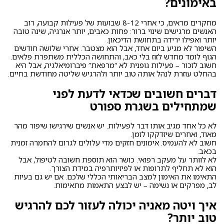
באימונים?
מחקרים מראים, כי אחרי 8-12 שבועות של פעילות קבועה, רוב
האנשים מרגישים שינוי ברור: פחות כאבים, יותר אנרגיה, שינה טובה
יותר ואפילו ירידה בתחושת הדיכאון.
השיפור לא מגיע ביום אחד, אבל הוא מצטבר. אחרי שלושה חודשים
הגוף לומד מחדש לזוז בלי כאב, והתחושה הכללית משתפרת פלאים.
חשוב לזכור – פעילות גופנית לא “מרפאת” פיברומיאלגיה, אבל היא
בהחלט עוזרת לנהל אותה טוב יותר ולהרגיש שליטה מחודשת בחיים.
דברים חשובים שכדאי לדעת לפני
שמתחילים בשגרת ספורט
לא כל אחד מגיב אותו דבר לפעילות. יש אנשים שירגישו שיפור מהר
מאוד, ואחרים שיזדקקו לזמן.
חשוב לא להעמיס. אימונים חזקים מדי עלולים לגרום להחמרה זמנית
בכאב.
לא לוותר על מעקב רפואי. כושר הוא תוספת חשובה לטיפול, אבל
הוא לא תחליף לתרופות או לפיזיותרפיה במידת הצורך.
התאימו את האימון למצב הבריאותי הכללי שלכם. אם יש גם בעיות
לב, מפרקים או נשימה – יש לבצע התאמות מתאימות.
איך ויטה מאניה יכולה לעזור לכם להרגיש
טוב יותר?