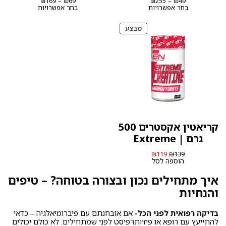
₪
169
–
₪
69
₪
255
–
₪
49
מחירים:
מחירים:
בחר אפשרויות
בחר אפשרויות
עד
עד
מוצרים
מבצע
במבצע
קריאטין אקסטרים 500
גרם | Extreme
המחיר
המחיר
₪
119
₪
139
המקורי
הנוכחי
הוספה לסל
היה:
הוא:
₪119.
₪139.
איך מתחילים נכון ובצורה בטוחה? – טיפים
והנחיות
בדיקה רפואית לפני הכל-
אם אובחנתם עם פיברומיאלגיה – כדאי
להתייעץ עם רופא או פיזיותרפיסט לפני שמתחילים. לא כולם יכולים