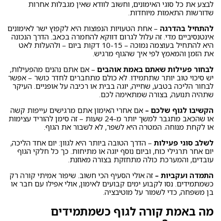
לבצע את כל סוגי האימונים, וחשוב לוודא שאין מגבלות אחרות
שדורשות התאמות מיוחדות.
להתחיל בהדרגה
– אחת הטעויות הנפוצות היא לקפוץ ישר לאימונים
אינטנסיביים מדי. זה עלול לגרום דווקא להחמרה בכאב. הדרך הנכונה
היא להתחיל בעוצמה נמוכה – 10-15 דקות ביום – ולהעלות לאט
את הזמן והמאמץ לפי איך שהגוף מרגיש.
לבחור פעילות שאתם באמת אוהבים
– אם אתם נהנים מהפעילות,
יש סיכוי טוב יותר שתתמידו. לא כולם מתחברים לחדר כושר – אפשר
לבחור הליכה בטבע, שחייה, יוגה בבית או רכיבה על אופניים. העיקר
שתהיה תנועה, בצורה שמתאימה לכם.
הקשיבו לגוף שלכם –
אם אחרי האימון אתם מרגישים עייפות קשה
או שהכאב מתגבר למשך יותר מ-24 שעות – זה סימן להוריד עצימות
או לקחת מנוחה. המטרה היא לשפר, לא לשבור את הגוף.
לשלב סוגי פעילות
– הדרך הטובה ביותר היא לגוון: יום אחד הליכה,
יום אחר תרגילי כוח, וביום נוסף יוגה או מתיחות. כך כל חלקי הגוף
עובדים, והמערכת כולה מתחזקת בצורה מאוזנת.
התמדה ועקביות –
זה אולי הסעיף הכי חשוב. שיפור אמיתי קורה רק
כשמתמידים. נסו לקבוע ימים קבועים לאימון, אולי אפילו עם חבר או
בן משפחה, כדי לשמור על מוטיבציה.
מה באמת קורה לגוף כשמתמידים