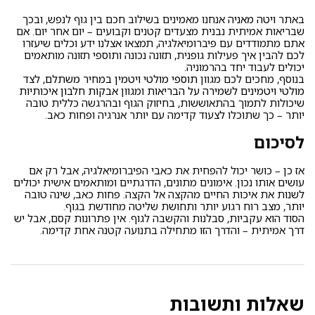
באתר
ויטה מאניה
אנחנו מאמינים בשילוב חכם בין גוף לנפש, ובכך
שבריאות אמיתית נבנית מצעדים קטנים וקבועים – יום אחר יום. אם
אתם מתמודדים עם פיברומיאלגיה, תמצאו אצלנו ידע וכלים שיעזרו
לכם להבין איך פעילות גופנית, תזונה נכונה ותוספי תזונה מותאמים
יכולים לעבוד יחד בהרמוניה.
בנוסף, מחכים לכם מגוון
תוספי מולטי ויטמין במחיר משתלם
, לצד
מולטי ויטמינים לשמירה על הבריאות
ומגוון
אבקות חלבון איכותיות
שיכולות לתמוך בהתאוששות, בחיזוק הגוף ובהרגשה כללית טובה
יותר – כך שתוכלו לצעוד קדימה עם יותר אנרגיה ופחות כאב.
לסיכום
אז כן – כושר יכול להפחית את כאבי הפיברומיאלגיה, אבל רק אם
עושים אותו נכון. אימונים מתונים, הדרגתיים ומותאמים אישית יכולים
לשנות את איכות החיים מהקצה אל הקצה. פחות כאב, שינה טובה
יותר, מצב רוח רגוע יותר ותחושת שליטה מחודשת בגוף.
הסוד הוא עקביות, סבלנות והקשבה לגוף. אין פתרונות קסם, אבל יש
דרך אמיתית – והדרך הזו מתחילה בתנועה קטנה אחת קדימה.
שאלות ותשובות