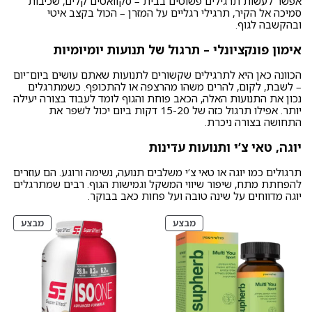
אפשר לעשות תרגילים פשוטים בבית – סקוואטים קלים, שכיבות
סמיכה אל הקיר, תרגילי רגליים על המזרן – הכול בקצב איטי
ובהקשבה לגוף.
אימון פונקציונלי – תרגול של תנועות יומיומיות
הכוונה כאן היא לתרגילים שקשורים לתנועות שאתם עושים ביום־יום
– לשבת, לקום, להרים משהו מהרצפה או להתכופף. כשמתרגלים
נכון את התנועות האלה, הכאב פוחת והגוף לומד לעבוד בצורה יעילה
יותר. אפילו תרגול כזה של 15-20 דקות ביום יכול לשפר את
התחושה בצורה ניכרת.
יוגה, טאי צ’י ותנועות עדינות
תרגולים כמו יוגה או טאי צ’י משלבים תנועה, נשימה ורוגע. הם עוזרים
להפחתת מתח, שיפור שיווי המשקל וגמישות הגוף. רבים שמתרגלים
יוגה מדווחים על שינה טובה ועל פחות כאב בבוקר.
מוצרים
מוצרי
מבצע
מבצע
במבצע
במבצ