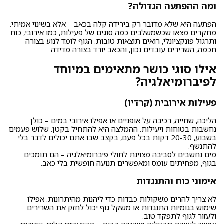
ומה ההפתעה הגדולה?
הפתעה היא שלא מדובר רק בירידה קלה בכאב – אלא בשינוי אמיתי.
מחקרים מצאו שכשמשלבים כמה סוגים של פעילות, כמו אירובי, כוח
ותרגול פונקציונלי, רואים תוצאות טובות. הגוף לומד לנוע בצורה
חכמה, השרירים עובדים נכון, והכאב יורד בצורה מדידה.
אילו סוגי כושר מתאימים במיוחד
לפיברומיאלגיה?
פעילות אירובית (קרדיו)
הליכה, שחייה, רכיבה על אופניים או אפילו אירובי במים – כולן
נחשבות בטוחות ויעילות. ההמלצה היא להתחיל בקטן. שלוש פעמים
בשבוע, 20-30 דקות בכל פעם, בקצב שבו אתם יכולים לדבר בלי
להתנשף.
מים נחשבים לסביבה מצוינת לחולי פיברומיאלגיה – הם תומכים
בגוף, מפחיתים עומס ומאפשרים תנועה חופשית בלי כאב.
אימוני כוח והתנגדות
לא צריך להרים משקולות כבדות כדי ליהנות מהיתרונות. אפילו
שימוש בגומיות התנגדות או משקל גוף יכול לחזק את השרירים
ולעזור לגוף לתפקד טוב.