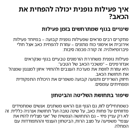
איך פעילות גופנית יכולה להפחית את
הכאב?
שינויים בגוף שמתרחשים בזמן פעילות
מחקרים רבים מראים שפעילות גופנית קבועה – במיוחד פעילות
אירובית או אימוני כוח מתונים – עוזרת להפחית כאב אצל חולי
פיברומיאלגיה. זה קורה מכמה סיבות:
פעילות גופנית משחררת הורמונים טבעיים בגוף שנקראים
אנדורפינים – “משככי הכאב של הטבע”.
היא עוזרת לווסת את מערכת העצבים ולהחזיר איזון למנגנון שמנהל
את תחושת הכאב.
חיזוק השרירים ותנועה קבועה משפרים את היכולת התפקודית
ומפחיתים עומסים.
שיפור בתחושת השליטה והביטחון
כשמתחילים לזוז, גם הגוף וגם הראש משתנים. אנשים שמתמידים
מדווחים על פחות כאב, על שינה טובה ועל תחושת אנרגיה כללית. זה
לא רק עניין פיזי – גם התחושה הנפשית של “אני מצליח להזיז את
עצמי” משפיעה על מצב הרוח, הביטחון העצמי וההתמודדות עם
המחלה.