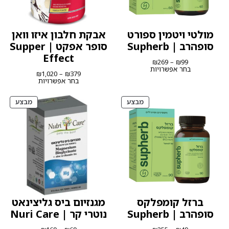
מולטי ויטמין ספורט
אבקת חלבון איזו וואן
סופהרב | Supherb
סופר אפקט | Supper
Effect
טווח
₪
269
–
₪
99
מחירים:
בחר אפשרויות
טווח
₪
1,020
–
₪
379
מחירים:
בחר אפשרויות
עד
עד
מוצרים
מוצרי
מבצע
מבצע
במבצע
במבצ
ברזל קומפלקס
מגנזיום ביס גליצינאט
סופהרב | Supherb
נוטרי קר | Nuri Care
טווח
טווח