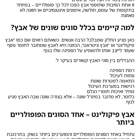
זו אחת הסיבות שתוספי אבץ הפכו לכל כך פופולריים – במיוחד
בתקופות של עומס, חולשה, אימונים אינטנסיביים או תזונה לא
מאוזנת.
למה קיימים בכלל סוגים שונים של אבץ?
כאן מגיע החלק שמבלבל הרבה אנשים. כשאתם רואים שם כמו “אבץ
פיקולינט” או “אבץ ציטראט”, הכוונה היא לאבץ שמחובר לחומר נוסף
שעוזר לייצב אותו ולהשפיע על הספיגה שלו בגוף.
ההבדלים בין סוגי האבץ קשורים בעיקר ל:
רמת הספיגה
נוחות לעיכול
התאמה למטרות שונות
רגישות במערכת העיכול
מחיר ואיכות חומרי הגלם
כלומר, לא מדובר במינרל שונה – אלא בצורה שונה שבה האבץ מגיע
לגוף.
אבץ פיקולינט – אחד הסוגים הפופולריים
ביותר
נתחיל באחד הסוגים הפופולריים והמוערכים ביותר בשוק. בתרכובת