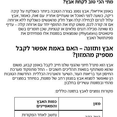
מתי הכי טוב לקחת אבץ?
באופן אידיאלי, אבץ נספג בצורה הטובה ביותר כשנלקח על קיבה
ריקה, כשעה לפני האוכל או שעתיים אחריו. עם זאת, כאמור, אבץ
עלול לגרום לבחילה קלה אצל חלק מהאנשים כשנלקח ללא ארוחה.
אם זה קורה לכם, פשוט קחו את התוסף יחד עם ארוחה קלה – עדיף
כזו שאינה מכילה דגנים מלאים או קטניות, שכן חומרים בשם
פיטאטים (Phytates) שנמצאים במזונות אלו מפחיתים את
ספיגתושל האבץ.
אבץ ותזונה – האם באמת אפשר לקבל
מספיק מהמזון?
אבץ הוא מינרל חיוני שהגוף שלנו חייב לקבל באופן קבוע, משום
שהוא משתתף במאות תהליכים חשובים – החל מתפקוד מערכת
החיסון ועד בריאות העור, השיער והאנרגיה הכללית. החדשות הטובות
הן שאפשר למצוא אבץ במגוון רחב של מזונות, במיוחד במוצרים
מהחי ובמזונות עשירים בחלבון.
מקורות נפוצים לאבץ בתזונה כוללים:
כמות האבץ
מזון
והמאפיינים
נחשב לאחד המקורות
בשר בקר