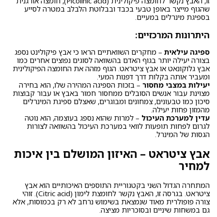
זו, האבץ נקשר לחומצה פיקולינית (Picolinic acid), חומצה אורגנית
שהגוף מייצר באופן טבעי בכבד ובבלוטת הלבלב במטרה לסייע
בספיגת מינרלים במעיים.
היתרונות המרכזיים:
ספיגה עילאית
– מחקרים השוואתיים הראו כי אבץ פיקולינט נספג
בצורה יעילה יותר בגוף האדם בהשוואה לסוגים נפוצים אחרים כמו
אבץ גלוקונאט או אבץ ציטראט. הגוף מזהה את החומצה הפיקולינית
ומעביר אותה בקלות דרך דפנות המעי.
יעילות במצבי מחסור
– בזכות הספיגה המהירה שלו, הוא בחירה
מצוינת עבור אנשים הסובלים ממחסור חמור באבץ או עבור קבוצות
סיכון כמו טבעונים, צמחונים ומבוגרים, שאצלם ספיגת המינרלים
מהמזון פחות יעילה.
עדין למערכת העיכול
– למרות שהוא נספג בעוצמה, הוא נוטה
לגרום לפחות תופעות לוואי במערכת העיכול בהשוואה לצורות
הגסות של המינרל.
אבץ ציטראט – האיזון המושלם בין איכות
למחיר
המתחרה הגדול השני בקטגוריית התוספים האיכותיים הוא אבץ
ציטראט. בגרסה זו, האבץ נקשר לחומצת לימון (Citric acid). זוהי
צורה פופולרית מאוד שנמצאת בשימוש נרחב לא רק בכמוסות, אלא
גם במשחות שיניים ובסוכריות מציצה.