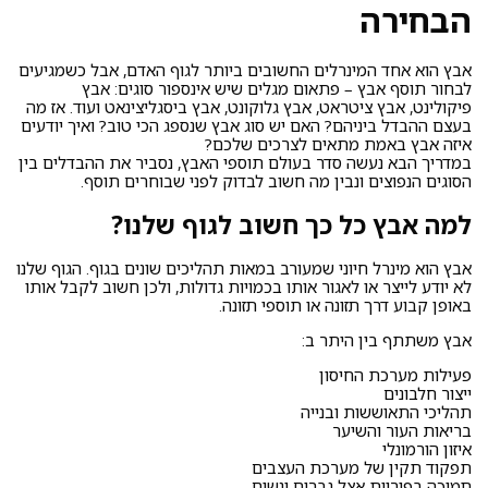
הבחירה
אבץ הוא אחד המינרלים החשובים ביותר לגוף האדם, אבל כשמגיעים
לבחור תוסף אבץ – פתאום מגלים שיש אינספור סוגים: אבץ
פיקולינט, אבץ ציטראט, אבץ גלוקונט, אבץ ביסגליצינאט ועוד. אז מה
בעצם ההבדל ביניהם? האם יש סוג אבץ שנספג הכי טוב? ואיך יודעים
איזה אבץ באמת מתאים לצרכים שלכם?
במדריך הבא נעשה סדר בעולם תוספי האבץ, נסביר את ההבדלים בין
הסוגים הנפוצים ונבין מה חשוב לבדוק לפני שבוחרים תוסף.
למה אבץ כל כך חשוב לגוף שלנו?
אבץ הוא מינרל חיוני שמעורב במאות תהליכים שונים בגוף. הגוף שלנו
לא יודע לייצר או לאגור אותו בכמויות גדולות, ולכן חשוב לקבל אותו
באופן קבוע דרך תזונה או תוספי תזונה.
אבץ משתתף בין היתר ב:
פעילות מערכת החיסון
ייצור חלבונים
תהליכי התאוששות ובנייה
בריאות העור והשיער
איזון הורמונלי
תפקוד תקין של מערכת העצבים
תמיכה בפוריות אצל גברים ונשים