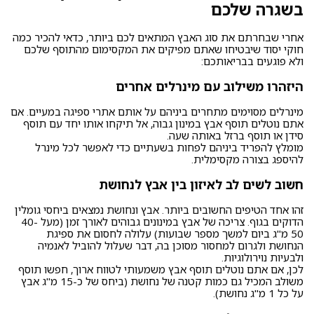
בשגרה שלכם
אחרי שבחרתם את סוג האבץ המתאים לכם ביותר, כדאי להכיר כמה
חוקי יסוד שיבטיחו שאתם מפיקים את המקסימום מהתוסף שלכם
ולא פוגעים בבריאותכם:
היזהרו משילוב עם מינרלים אחרים
מינרלים מסוימים מתחרים ביניהם על אותם אתרי ספיגה במעיים. אם
אתם נוטלים תוסף אבץ במינון גבוה, אל תיקחו אותו יחד עם תוסף
סידן או תוסף ברזל באותה שעה.
מומלץ להפריד ביניהם לפחות בשעתיים כדי לאפשר לכל מינרל
להיספג בצורה מקסימלית.
חשוב לשים לב לאיזון בין אבץ לנחושת
זהו אחד הטיפים החשובים ביותר. אבץ ונחושת נמצאים ביחסי גומלין
הדוקים בגוף. צריכה של אבץ במינונים גבוהים לאורך זמן (מעל 40-
50 מ"ג ביום למשך מספר שבועות) עלולה לחסום את ספיגת
הנחושת ולגרום למחסור מסוכן בה, דבר שעלול להוביל לאנמיה
ולבעיות נוירולוגיות.
לכן, אם אתם נוטלים תוסף אבץ משמעותי לטווח ארוך, חפשו תוסף
משולב המכיל גם כמות קטנה של נחושת (ביחס של כ-15 מ"ג אבץ
על כל 1 מ"ג נחושת).