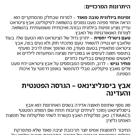
היתרונות המרכזיים:
זמינות ביולוגית טובה מאוד
– למרות שבחלק מהמחקרים הוא
הראה אחוזי ספיגה מעט נמוכים בהשוואה לפיקולינט, אבץ ציטראט
עדיין מציע זמינות ביולוגית גבוהה ואיכותית משמעותית בהשוואה
לצורות האנאורגניות של האבץ.
טעם ניטרלי יחסית
– יתרון גדול של הציטראט הוא הטעם שלו. בעוד
שלאבץ יש נטייה להשאיר טעם מתכתי חזק ולא נעים בפה, אבץ
ציטראט מתאפיין בטעם מעודן, מה שהופך אותו לרכיב מועדף
בתוספי תזונה לעיסים או בסוכריות מציצה המיועדות לילדים או
לאנשים שמתקשים בבליעת כדורים.
מחיר נגיש
– לרוב, תוספים המבוססים על אבץ ציטראט יהיו מעט
זולים מאבץ פיקולינט, מבלי להתפשר באופן דרמטי על איכות
הספיגה.
אבץ ביסגליצינאט – הגרסה הפטנטית
והעדינה
סוג נוסף שתופס תאוצה אדירה בשנים האחרונות הוא אבץ
ביסגליצינאט (מוכר לעיתים קרובות תחת שם המותג הפטנטי
TRAACS). כאן, מולקולת האבץ נקשרת לשתי מולקולות של חומצת
האמינו גליצין.
החיבור לחומצות אמינו יוצר תרכובת יציבה מאוד שלא מתפרקת