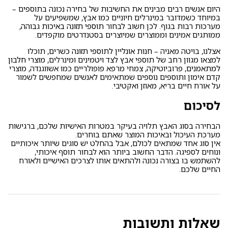
היום אנשים רבים מבינים את החשיבות של בחירה נכונה בתוספים –
במיוחד כשמדובר במינרלים חיוניים כמו אבץ, שמשפיעים על
מערכות רבות בגוף. לכן חשוב לבחור
תוספי תזונה באיכות גבוהה
,
ממותגים אמינים וממוצרים שמיוצרים בסטנדרטים מוקפדים.
אצלנו, בויטה מאניה –
חנות אונליין לתוספי תזונה כשרים
, תוכלו
למצאו מגוון רחב של תוספי אבץ לצד ויטמינים ומינרלים,
מוצרי חלבון
למתאמנים
, פרוביוטיקה, צמחי מרפא פופולריים כמו אשווגנדה, מוצרי
קדם אימון ותוספים נוספים שמתאימים לאנשים שמחפשים לשמור
על אורח חיים בריא, מאוזן ואקטיבי.
לסיכום
הבחירה בסוג האבץ תלויה בעיקר במטרות האישיות שלכם, ברגישות
מערכת העיכול ובאיכות המוצר שאתם בוחרים.
אין סוג אחד שמתאים לכולם, אבל בהחלט יש סוגים שיותר איכותיים
ונוחים לספיגה. הדבר החשוב ביותר הוא לבחור תוסף איכותי,
להשתמש בו בצורה נכונה ולהתאים אותו לצרכים האישיים ולאורח
החיים שלכם.
שאלות ותשובות