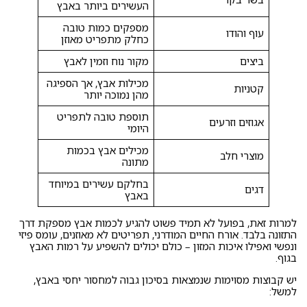
העשירים ביותר באבץ
מספקים כמות טובה
עוף והודו
כחלק מתפריט מאוזן
ביצים
מקור נוח וזמין לאבץ
מכילות אבץ, אך הספיגה
קטניות
מהן נמוכה יותר
תוספת טובה לתפריט
אגוזים וזרעים
היומי
מכילים אבץ בכמות
מוצרי חלב
מתונה
בחלקם עשירים במיוחד
דגים
באבץ
למרות זאת, בפועל לא תמיד פשוט להגיע לכמות אבץ מספקת דרך
התזונה בלבד. אורח החיים המודרני, תפריטים לא מאוזנים, עומס פיזי
ונפשי ואפילו איכות המזון – כולם יכולים להשפיע על רמות האבץ
בגוף.
יש קבוצות מסוימות שנמצאות בסיכון גבוה למחסור יחסי באבץ,
למשל: