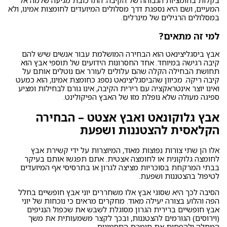
בקלות בחומציות הגבוהה של הקיבה. התרכובת מגיעה שלמה אל
המעיים, ושם היא נספגת דרך מסלולים המיועדים לחומצות אמינו, ולא
במסלולים הרגילים של מינרלים.
למי זה מתאים?
אבץ ביסגליצינאט הוא הבחירה המושלמת עבור אנשים שיש להם
קיבה רגישה במיוחד. אחד החסרונות הידועים של תוספי אבץ הוא
תחושת הבחילה הקלה שהם עלולים לעורר אם נוטלים אותם על
קיבה ריקה. מכיוון שהביסגליצינאט נספג כחומצת אמינו, הוא כמעט
ואינו יוצר אינטראקציה עם רירית הקיבה, אינו גורם לבחילות ומציע
ספיגה מעולה שלא נופלת מזו של האבץ הפיקולינט.
אבץ גלוקונאט ואבץ אצטט – הבחירה
הקלאסית להצטננות ושפעת
אלו הן שתי צורות נפוצות מאוד, המיוצרות על ידי קשירת אבץ
לחומצה גלוקונית או לחומצה אצטית. אתם תפגשו אותם בעיקר
בבתי המרקחת בסוכריות מציצה לגרון או בתרסיסי אף המיועדים
לטיפול בהצטננות ושפעת.
הסיבה לכך היא שסוגי אבץ אלו משחררים יוני אבץ חופשיים בחלל
הפה והלוע בצורה יעילה מאוד. מחקרים מראים כי נוכחות של יוני
אבץ חופשיים ברירית הגרון מסוגלת לשבש את שכפול הנגיפים
(וירוסים) הגורמים להצטננות, ובכך לקצר משמעותית את משך
המחלה ולהפחית את חומרת התסמינים.