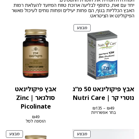
יחד עם זאת, כתוסף לבליעה ארוכת טווח המיועד להעלאת רמות
האבץ הכלליות בגוף, הם פחות יעילים ופחות נוחים לעיכול מאשר
הפיקולינט או הציטראט.
מוצרים
מבצע
במבצע
אבץ פיקולינאט 50 מ”ג
אבץ פיקולינאט
נוטרי קר | Nutri Care
סולגאר | Zinc
Picolinate
טווח
₪
135
–
₪
49
מחירים:
בחר אפשרויות
₪
49
עד
הוספה לסל
מוצרים
מוצרי
מבצע
מבצע
במבצע
במבצ