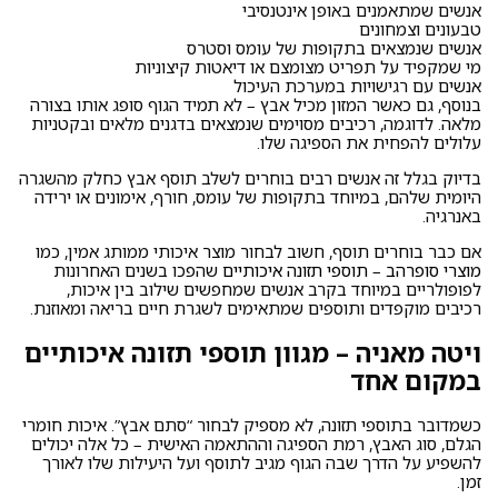
אנשים שמתאמנים באופן אינטנסיבי
טבעונים וצמחונים
אנשים שנמצאים בתקופות של עומס וסטרס
מי שמקפיד על תפריט מצומצם או דיאטות קיצוניות
אנשים עם רגישויות במערכת העיכול
בנוסף, גם כאשר המזון מכיל אבץ – לא תמיד הגוף סופג אותו בצורה
מלאה. לדוגמה, רכיבים מסוימים שנמצאים בדגנים מלאים ובקטניות
עלולים להפחית את הספיגה שלו.
בדיוק בגלל זה אנשים רבים בוחרים לשלב תוסף אבץ כחלק מהשגרה
היומית שלהם, במיוחד בתקופות של עומס, חורף, אימונים או ירידה
באנרגיה.
אם כבר בוחרים תוסף, חשוב לבחור מוצר איכותי ממותג אמין, כמו
מוצרי סופרהב – תוספי תזונה איכותיים
שהפכו בשנים האחרונות
לפופולריים במיוחד בקרב אנשים שמחפשים שילוב בין איכות,
רכיבים מוקפדים ותוספים שמתאימים לשגרת חיים בריאה ומאוזנת.
ויטה מאניה – מגוון תוספי תזונה איכותיים
במקום אחד
כשמדובר בתוספי תזונה, לא מספיק לבחור “סתם אבץ”. איכות חומרי
הגלם, סוג האבץ, רמת הספיגה וההתאמה האישית – כל אלה יכולים
להשפיע על הדרך שבה הגוף מגיב לתוסף ועל היעילות שלו לאורך
זמן.