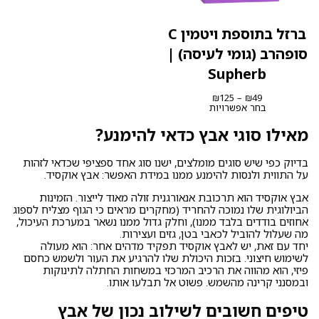
ברזל בתוספת ויטמין C
סופהרב (גומי לעיסה) |
Supherb
טווח
₪
125
–
₪
49
מחירים:
בחר אפשרויות
עד
מאילו סוגי אבץ כדאי להימנע?
בדיוק כפי שיש סוגים מומלצים, ישנו סוג אחד ספציפי שכדאי לזהות
על התווית ולנסות להימנע ממנו במידת האפשר: אבץ אוקסיד.
אבץ אוקסיד הוא תרכובת אנאורגנית זולה מאוד לייצור. הזמינות
הביולוגית שלו נמוכה להחריד (מחקרים מראים כי הגוף מצליח לספוג
אחוזים בודדים בלבד ממנו), וחלק גדול ממנו נשאר במערכת העיכול,
מה שעלול להוביל לכאבי בטן, גזים ועצירות.
יחד עם זאת, יש לאבץ אוקסיד תפקיד מדהים אחר: הוא מעולה
לשימוש חיצוני. בזכות היכולת שלו להרגיע את העור ולשמש כחסם
פיזי, הוא מהווה את הרכיב המרכזי במשחות החתלה לתינוקות
ובמסנני קרינה מהשמש. פשוט אל תבלעו אותו.
טיפים חשובים לשילוב נכון של אבץ