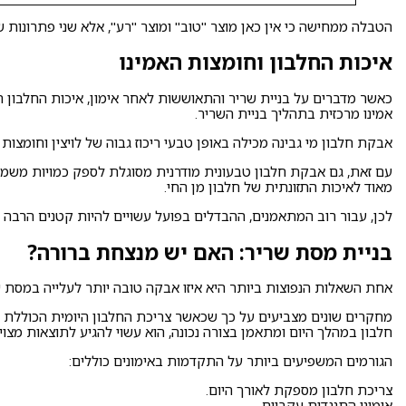
הטבלה ממחישה כי אין כאן מוצר "טוב" ומוצר "רע", אלא שני פתרונות 
איכות החלבון וחומצות האמינו
כאשר מדברים על בניית שריר והתאוששות לאחר אימון, איכות החלבון היא
אמינו מרכזית בתהליך בניית השריר.
אבקת חלבון מי גבינה מכילה באופן טבעי ריכוז גבוה של לויצין וחומצות אמינו מסועפות שרשרת (BCAA). ולכן, היא נחש
עם זאת, גם אבקת חלבון טבעונית מודרנית מסוגלת לספק כמויות משמעות
מאוד לאיכות התזונתית של חלבון מן החי.
לכן, עבור רוב המתאמנים, ההבדלים בפועל עשויים להיות קטנים הרבה 
בניית מסת שריר: האם יש מנצחת ברורה?
אחת השאלות הנפוצות ביותר היא איזו אבקה טובה יותר לעלייה במסת ש
מחקרים שונים מצביעים על כך שכאשר צריכת החלבון היומית הכוללת 
חלבון במהלך היום ומתאמן בצורה נכונה, הוא עשוי להגיע לתוצאות מצוינ
הגורמים המשפיעים ביותר על התקדמות באימונים כוללים:
צריכת חלבון מספקת לאורך היום.
אימוני התנגדות עקביים.