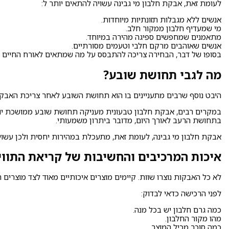
לעומת זאת, אבקת חלבון מי גבינה עשויה להתאים יותר ל:
אנשים ללא מגבלות תזונתיות מיוחדות.
מי שמעדיף חלבון ממקור חלב.
מתאמנים שמחפשים ספיגה מהירה במיוחד.
אנשים שאוהבים מרקם חלבי וטעמים מסורתיים.
בסופו של דבר, הבחירה צריכה להתבסס על מה שמתאים לאורח החיים ש
מה לגבי תחושת שובע?
היבט נוסף שרבים מתעניינים בו הוא תחושת השובע לאחר צריכת האבקה
במקרים רבים, אבקת חלבון טבעונית מעניקה תחושת שובע ממושכת יותר
בתחושת הרעב לאורך היום, מדובר ביתרון משמעותי.
אבקת חלבון מי גבינה, לעומת זאת, מתעכלת במהירות יחסית ולכן עשוי
איכות המרכיבים והחשיבות של קריאת התווי
לא כל האבקות נוצרו שוות. קיימים מוצרים איכותיים מאוד לצד מוצרים 
לפני הרכישה כדאי לבדוק:
כמה גרם חלבון יש בכל מנה.
מהו מקור החלבון.
כמה סוכר מכיל המוצר.