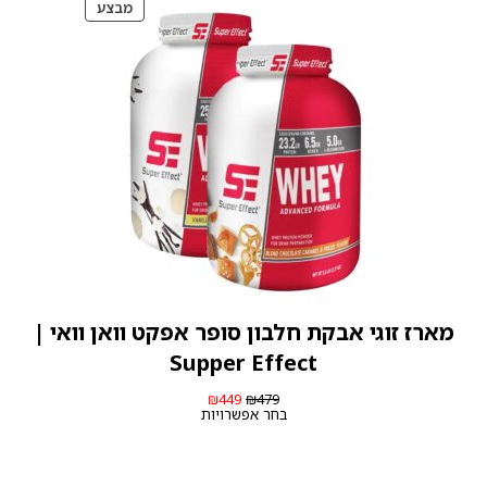
מוצרים
מבצע
במבצע
מארז זוגי אבקת חלבון סופר אפקט וואן וואי |
Supper Effect
המחיר
המחיר
₪
449
₪
479
המקורי
הנוכחי
בחר אפשרויות
היה:
הוא:
₪449.
₪479.