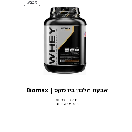
מוצרים
מבצע
במבצע
אבקת חלבון ביו מקס | Biomax
טווח
₪
599
–
₪
219
מחירים:
בחר אפשרויות
עד