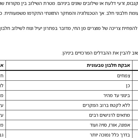
נבוס, זרעי דלעת או שילובים שונים ביניהם. מטרת השילוב בין מקורות שו
לעומת חלבוני חלב. אך הטכנולוגיה והמחקר התזונתי התקדמו משמעותית. 
להפחית צריכה של מוצרים מן החי, מדובר בפתרון יעיל ונוח לשילוב חלבון
וב להבין את ההבדלים המרכזיים ביניהן.
אבקת חלבון טבעונית
אב
צמחים
חל
כן
לא
בינוני עד מהיר
מה
ללא לקטוז ברוב המקרים
על
מתאים לרגישים רבים
על
אפונה, אורז, סויה ועוד
מי
בדרך כלל נמוכה יותר
גב