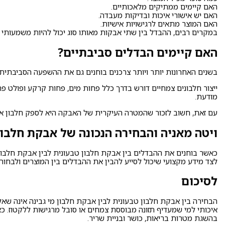
האם קיימים ממתיקים מלאכותיים.
האם יש אישורי איכות ובדיקות מעבדה.
האם המוצר מתאים לרגישויות אישיות.
במקרים רבים, ההבדל בין שתי אבקות מאותו סוג יכול להיות משמעותי יו
האם קיימים הבדלים סביבתיים?
בשנים האחרונות יותר ויותר צרכנים בוחנים גם את ההשפעה הסביבתית 
ייצור חלבונים צמחיים דורש בדרך כלל פחות מים, פחות קרקע ופולט פח
מודעת.
עם זאת, חשוב לזכור שהמטרה העיקרית של האבקה היא לספק חלבון איכו
ויטה מאניה והבחירה הנכונה של אבקת חלבון
כאשר בוחנים את ההבדלים בין אבקת חלבון טבעונית לבין אבקת חלבון
לצד מידע מקצועי שיכול לסייע להבין את ההבדלים בין המוצרים ולבחו
לסיכום
הבחירה בין אבקת חלבון טבעונית לבין אבקת חלבון מי גבינה אינה שאל
איכותי למי שמעדיף תזונה מבוססת צמחים או סובל מרגישות ללקטוז. כ
בהשגת מטרות בריאות, כושר ובניית שריר.