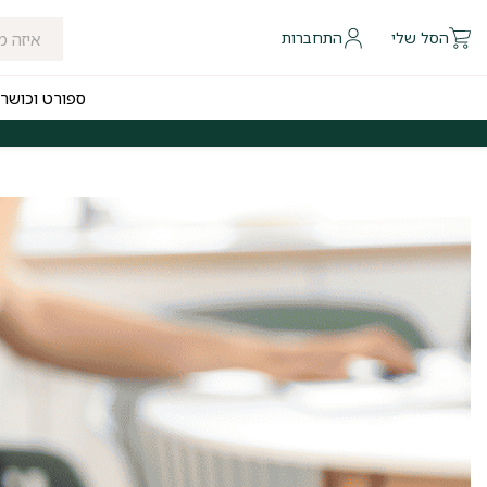
הסל שלי
התחברות
ספורט וכושר
 להיום לאזורי חלוקה נבחרים
משלוחים חינם לכל הארץ בקנייה מעל ₪249